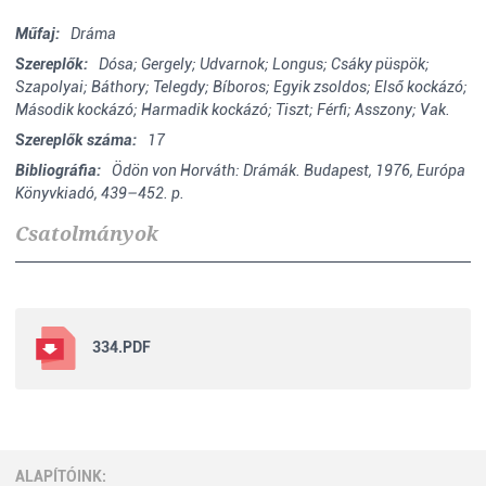
Műfaj:
Dráma
Szereplők:
Dósa; Gergely; Udvarnok; Longus; Csáky püspök;
Szapolyai; Báthory; Telegdy; Bíboros; Egyik zsoldos; Első kockázó;
Második kockázó; Harmadik kockázó; Tiszt; Férfi; Asszony; Vak.
Szereplők száma:
17
Bibliográfia:
Ödön von Horváth: Drámák. Budapest, 1976, Európa
Könyvkiadó, 439–452. p.
Csatolmányok
334.PDF
ALAPÍTÓINK: