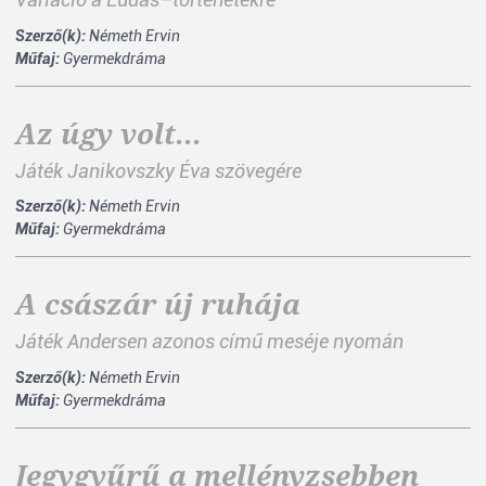
Variáció a Ludas–történetekre
Szerző(k):
Németh Ervin
Műfaj:
Gyermekdráma
Az úgy volt...
Játék Janikovszky Éva szövegére
Szerző(k):
Németh Ervin
Műfaj:
Gyermekdráma
A császár új ruhája
Játék Andersen azonos című meséje nyomán
Szerző(k):
Németh Ervin
Műfaj:
Gyermekdráma
Jegygyűrű a mellényzsebben