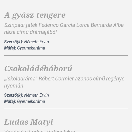
A gyász tengere
Színpadi játék Federico García Lorca Bernarda Alba
háza című drámájából
Szerző(k):
Németh Ervin
Műfaj:
Gyermekdráma
Csokoládéháború
„Iskoladráma” Róbert Cormier azonos című regénye
nyomán
Szerző(k):
Németh Ervin
Műfaj:
Gyermekdráma
Ludas Matyi