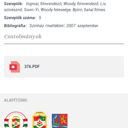
Szereplők:
Ingmar, filmrendező; Woody, filmrendező; Liv,
színésznő; Soon-Yi, Woody feleseége; Björn, fiatal filmes.
Szereplők száma:
5
Bibliográfia:
Színház /melléklet/, 2007. szeptember.
Csatolmányok
376.PDF
ALAPÍTÓINK: