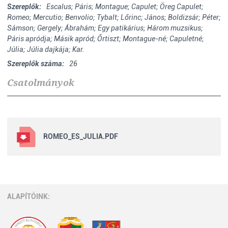
Szereplők:
Escalus; Páris; Montague; Capulet; Öreg Capulet;
Romeo; Mercutio; Benvolio; Tybalt; Lőrinc; János; Boldizsár; Péter;
Sámson; Gergely; Ábrahám; Egy patikárius; Három muzsikus;
Páris apródja; Másik apród; Őrtiszt; Montague-né; Capuletné;
Júlia; Júlia dajkája; Kar.
Szereplők száma:
26
Csatolmányok
ROMEO_ES_JULIA.PDF
ALAPÍTÓINK: