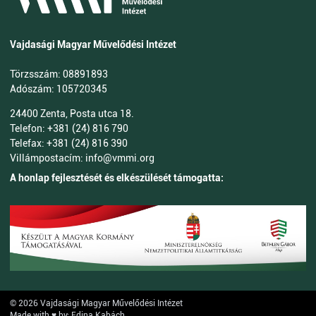
Vajdasági Magyar Művelődési Intézet
Törzsszám: 08891893
Adószám: 105720345
24400 Zenta, Posta utca 18.
Telefon: +381 (24) 816 790
Telefax: +381 (24) 816 390
Villámpostacím: info@vmmi.org
A honlap fejlesztését és elkészülését támogatta:
© 2026 Vajdasági Magyar Művelődési Intézet
Made with ♥ by: Edina Kabách