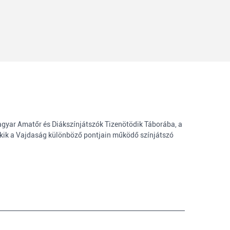
 Magyar Amatőr és Diákszínjátszók Tizenötödik Táborába, a
, akik a Vajdaság különböző pontjain működő színjátszó