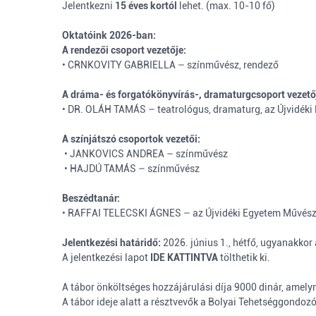
Jelentkezni
15 éves kortól
lehet. (max. 10-10 fő)
Oktatóink 2026-ban:
A rendezői csoport vezetője:
• CRNKOVITY GABRIELLA – színművész, rendező
A dráma- és forgatókönyvírás-, dramaturgcsoport vezető
• DR. OLÁH TAMÁS – teatrológus, dramaturg, az Újvidék
A színjátszó csoportok vezetői:
• JANKOVICS ANDREA – színművész
• HAJDÚ TAMÁS – színművész
Beszédtanár:
• RAFFAI TELECSKI ÁGNES – az Újvidéki Egyetem Művész
Jelentkezési határidő:
2026. június 1., hétfő, ugyanakkor
A jelentkezési lapot
IDE KATTINTVA
tölthetik ki.
A tábor önköltséges hozzájárulási díja 9000 dinár, amelyne
A tábor ideje alatt a résztvevők a Bolyai Tehetséggondoz