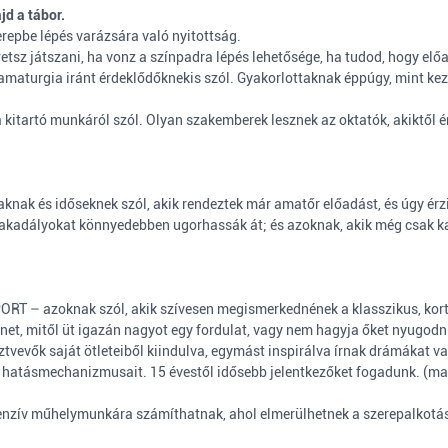
jd a tábor.
erepbe lépés varázsára való nyitottság.
tsz játszani, ha vonz a színpadra lépés lehetősége, ha tudod, hogy előa
ramaturgia iránt érdeklődőknek
is szól. Gyakorlottaknak éppúgy, mint kez
 kitartó munkáról szól. Olyan szakemberek lesznek az oktatók, akiktől 
ak és időseknek szól, akik rendeztek már amatőr előadást, és úgy érz
akadályokat könnyedebben ugorhassák át; és azoknak, akik még csak kac
oknak szól, akik szívesen megismerkednének a klasszikus, kortárs 
enet, mitől üt igazán nagyot egy fordulat, vagy nem hagyja őket nyugodni
sztvevők saját ötleteiből kiindulva, egymást inspirálva írnak drámákat 
és hatásmechanizmusait. 15 évestől idősebb jelentkezőket fogadunk. (max
ív műhelymunkára számíthatnak, ahol elmerülhetnek a szerepalkotás rejt