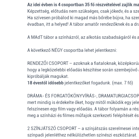
Az idei évben is 4 csoportban 35 fő részvételével zajlik ma
Képzettség, előtudás nem szükséges, csak jókedv, és a sz
Ha szívesen próbálod ki magad más bőrébe bújva, ha szere
évadban, itt a helyed! A tábor amatőr rendezőknek és a d
A MAdT tábor a színházról, az alkotás szabadságáról és a
A következő NÉGY csoportba lehet jelentkezni:
RENDEZŐI CSOPORT – azoknak a fiataloknak, középkorúakn
hogy a legközelebbi előadás készítése során szembejövő 
kipróbálják magukat.
18 évestől idősebb
jelentkezőket fogadunk. (max. 7 fő)
DRÁMA- ÉS FORGATÓKÖNYVÍRÁS-, DRAMATURGIACSOPORT – az
mert mindig is érdekelte őket, hogy mitől működik egy jel
felszínesen egy film vagy előadás. A tábor folyamán a ré
meg a színházi és filmes műfajok szerkezeti felépítését 
2 SZÍNJÁTSZÓ CSOPORT – a színjátszás szerelmesei intenz
színpadi jelenléthez nélkülözhetlen színészi eszköztárat.