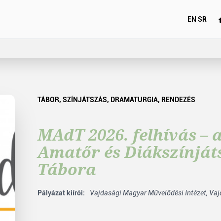
EN
SR
TÁBOR
,
SZÍNJÁTSZÁS
,
DRAMATURGIA
,
RENDEZÉS
MAdT 2026. felhívás –
Amatőr és Diákszínját
Tábora
Pályázat kiírói:
Vajdasági Magyar Művelődési Intézet,
Vaj