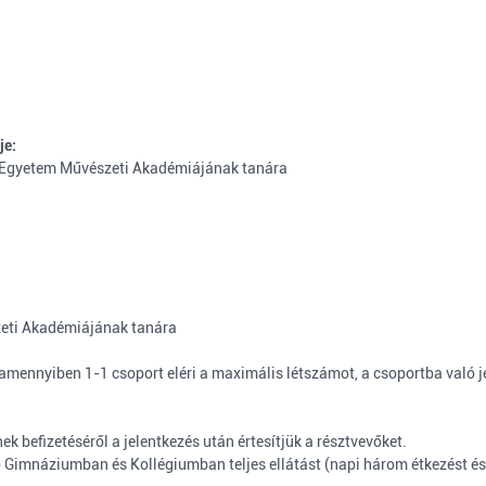
je:
i Egyetem Művészeti Akadémiájának tanára
eti Akadémiájának tanára
 amennyiben 1-1 csoport eléri a maximális létszámot, a csoportba való j
k befizetéséről a jelentkezés után értesítjük a résztvevőket.
ó Gimnáziumban és Kollégiumban teljes ellátást (napi három étkezést és