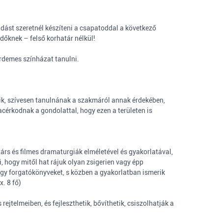
dást szeretnél készíteni a csapatoddal a következő
dőknek – felső korhatár nélkül!
érdemes színházat tanulni.
ik, szívesen tanulnának a szakmáról annak érdekében,
érkodnak a gondolattal, hogy ezen a területen is
és filmes dramaturgiák elméletével és gyakorlatával,
, hogy mitől hat rájuk olyan zsigerien vagy épp
vagy forgatókönyveket, s közben a gyakorlatban ismerik
. 8 fő)
elmeiben, és fejleszthetik, bővíthetik, csiszolhatják a