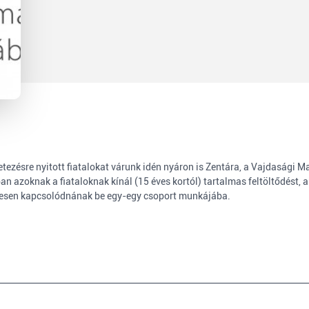
letezésre nyitott fiatalokat várunk idén nyáron is Zentára, a Vajdasági
rban azoknak a fiataloknak kínál (15 éves kortól) tartalmas feltöltődést
ívesen kapcsolódnának be egy-egy csoport munkájába.