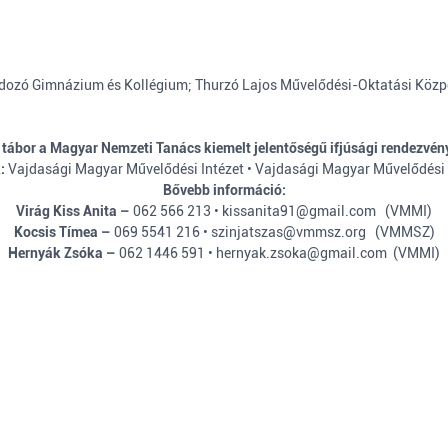
dozó Gimnázium és Kollégium; Thurzó Lajos Művelődési-Oktatási Közpo
 tábor a Magyar Nemzeti Tanács kiemelt jelentőségű ifjúsági rendezvén
k:
Vajdasági Magyar Művelődési Intézet • Vajdasági Magyar Művelődési
Bővebb információ:
Virág Kiss Anita –
062 566 213 • kissanita91@gmail.com (VMMI)
Kocsis Tímea –
069 5541 216
• szinjatszas@vmmsz.org (VMMSZ)
Hernyák Zsóka –
062 1446 591 •
hernyak.zsoka@gmail.com
(VMMI)