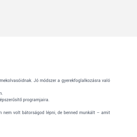
yermekolvasóidnak. Jó módszer a gyerekfoglalkozásra való
n.
épszerűsítő programjaira.
lán nem volt bátorságod lépni, de benned munkált – amit