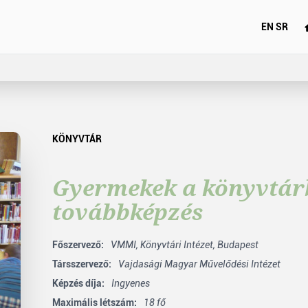
EN
SR
KÖNYVTÁR
Gyermekek a könyvtár
továbbképzés
Főszervező:
VMMI,
Könyvtári Intézet, Budapest
Társszervező:
Vajdasági Magyar Művelődési Intézet
Képzés díja:
Ingyenes
Maximális létszám:
18 fő