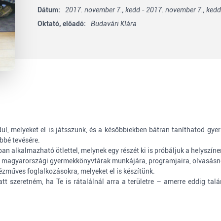
Dátum:
2017. november 7., kedd - 2017. november 7., kedd
Oktató, előadó:
Budavári Klára
dul, melyeket el is játsszunk, és a későbbiekben bátran taníthatod g
bbé tevésére.
n alkalmazható ötlettel, melynek egy részét ki is próbáljuk a helyszíne
ő magyarországi gyermekkönyvtárak munkájára, programjaira, olvasásn
zműves foglalkozásokra, melyeket el is készítünk.
att szeretném, ha Te is rátalálnál arra a területre – amerre eddig ta