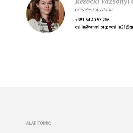
Resócki Vázsonyi C
okleveles könyvtáros
+381 64 40 57 266
csilla@vmmi.org; vcsilla21@
ALAPÍTÓINK: