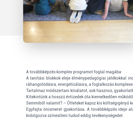
A továbbképzés komplex programot foglal magába:
A tanítási blokkok eleje élménypedagógiai játékokkal in
ráhangolódásra, energetizálásra, a foglalkozás komplexe
Tartalmaz módszertani kínálatot, sok hasznos, gyakorlatba
Kitekintünk a hosszú évtizedek óta kiemelkedően működ
Semmiből valamit? – Ötleteket kapsz kis költségigényű ké
Egyfajta önismeret gyakorlása. A továbbképzés ideje al
kidolgozva színesíteni tudod eddig tevékenységedet.