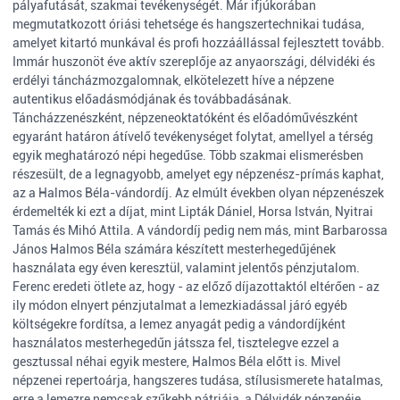
pályafutását, szakmai tevékenységét. Már ifjúkorában
megmutatkozott óriási tehetsége és hangszertechnikai tudása,
amelyet kitartó munkával és profi hozzáállással fejlesztett tovább.
Immár huszonöt éve aktív szereplője az anyaországi, délvidéki és
erdélyi táncházmozgalomnak, elkötelezett híve a népzene
autentikus előadásmódjának és továbbadásának.
Táncházzenészként, népzeneoktatóként és előadóművészként
egyaránt határon átívelő tevékenységet folytat, amellyel a térség
egyik meghatározó népi hegedűse. Több szakmai elismerésben
részesült, de a legnagyobb, amelyet egy népzenész-prímás kaphat,
az a Halmos Béla-vándordíj. Az elmúlt években olyan népzenészek
érdemelték ki ezt a díjat, mint Lipták Dániel, Horsa István, Nyitrai
Tamás és Mihó Attila. A vándordíj pedig nem más, mint Barbarossa
János Halmos Béla számára készített mesterhegedűjének
használata egy éven keresztül, valamint jelentős pénzjutalom.
Ferenc eredeti ötlete az, hogy - az előző díjazottaktól eltérően - az
ily módon elnyert pénzjutalmat a lemezkiadással járó egyéb
költségekre fordítsa, a lemez anyagát pedig a vándordíjként
használatos mesterhegedűn játssza fel, tisztelegve ezzel a
gesztussal néhai egyik mestere, Halmos Béla előtt is. Mivel
népzenei repertoárja, hangszeres tudása, stílusismerete hatalmas,
erre a lemezre nemcsak szűkebb pátriája, a Délvidék népzenéje,