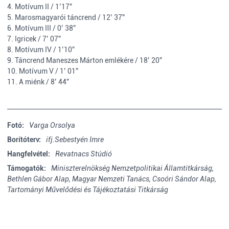
4. Motívum II / 1’17”
5. Marosmagyarói táncrend / 12’ 37"
6. Motívum III / 0’ 38”
7. Igricek / 7’ 07”
8. Motívum IV / 1’10”
9. Táncrend Maneszes Márton emlékére / 18’ 20”
10. Motívum V / 1’ 01”
11. A miénk / 8’ 44”
Fotó:
Varga Orsolya
Borítóterv:
ifj.Sebestyén Imre
Hangfelvétel:
Revatnacs Stúdió
Támogatók:
Miniszterelnökség Nemzetpolitikai Államtitkárság,
Bethlen Gábor Alap,
Magyar Nemzeti Tanács,
Csoóri Sándor Alap,
Tartományi Művelődési és Tájékoztatási Titkárság