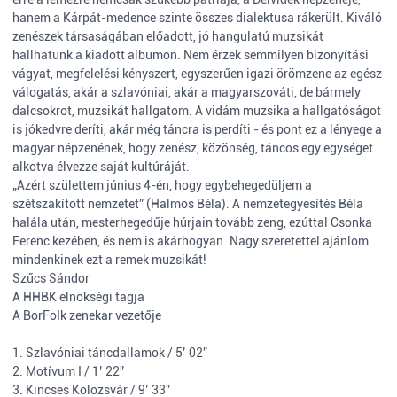
hanem a Kárpát-medence szinte összes dialektusa rákerült. Kiváló
zenészek társaságában előadott, jó hangulatú muzsikát
hallhatunk a kiadott albumon. Nem érzek semmilyen bizonyítási
vágyat, megfelelési kényszert, egyszerűen igazi örömzene az egész
válogatás, akár a szlavóniai, akár a magyarszováti, de bármely
dalcsokrot, muzsikát hallgatom. A vidám muzsika a hallgatóságot
is jókedvre deríti, akár még táncra is perdíti - és pont ez a lényege a
magyar népzenének, hogy zenész, közönség, táncos egy egységet
alkotva élvezze saját kultúráját.
„Azért születtem június 4-én, hogy egybehegedüljem a
szétszakított nemzetet” (Halmos Béla). A nemzetegyesítés Béla
halála után, mesterhegedűje húrjain tovább zeng, ezúttal Csonka
Ferenc kezében, és nem is akárhogyan. Nagy szeretettel ajánlom
mindenkinek ezt a remek muzsikát!
Szűcs Sándor
A HHBK elnökségi tagja
A BorFoIk zenekar vezetője
1. Szlavóniai táncdallamok / 5’ 02”
2. Motívum I / 1’ 22”
3. Kincses Kolozsvár / 9’ 33”