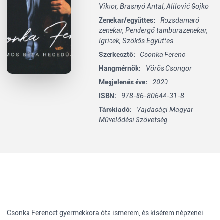
Viktor,
Brasnyó Antal,
Alilović Gojko
Zenekar/együttes:
Rozsdamaró
zenekar,
Pendergő tamburazenekar,
Igricek,
Szökős Együttes
Szerkesztő:
Csonka Ferenc
Hangmérnök:
Vörös Csongor
Megjelenés éve:
2020
ISBN:
978-86-80644-31-8
Társkiadó:
Vajdasági Magyar
Művelődési Szövetség
Csonka Ferencet gyermekkora óta ismerem, és kísérem népzenei