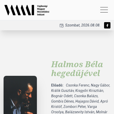
Szombat, 2026.08.08.
Halmos Béla
hegedűjével
Előadó:
Csonka Ferenc,
Nagy Gábor,
Králik Gusztáv,
Kisgyőri Krisztián,
Bognár Odett,
Csonka Balázs,
Gombis Dénes,
Hajagos Dávid,
Apró
Kristóf,
Zombori Péter,
Varga
Orsolya,
Balázsevity István,
Molnár