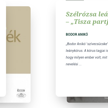
Szélrózsa le
– „Tisza part
mandulafa vi
BODOR ANIKÓ
„Bodor Anikó ‘szívecsücske’
leánykórus. A kórus tagjai i
hogy milyen ember volt, mit 
nevelési ...