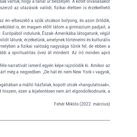
ak vártuk, hogy a tanár úr beszéljen. A kötet olvasásakor
rző az utazások valódi, fizikai életben is érzékelhető
 én-elbeszélő a szűk utcákon bolyong, és azon őrlődik,
enekülést is, én magam előtt látom a gimnázium padjait, a
gón: Európából indulunk, Észak-Amerikába látogatunk, végül
liőt látunk, érzékelünk, amelynek történelmi és kulturális
lyben a fizikai valóság nagysága tűnik fel, de ebben a
bb a spiritualitás övez át mindent. Az író minden apró
éle narratívát ismerő egyén képe rajzolódik ki. Amikor az
m járt még a negyedben. „De hát én nem New York-i vagyok,
ugáliában a málló házfalak, kopott utcák »hangulatosak«,
t hiszem, ezen a kijelentésen nem árt elgondolkodnunk, a
Fehér Miklós (2022. március)