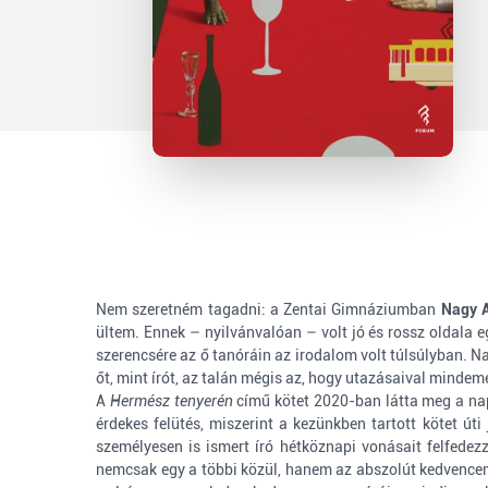
Nem szeretném tagadni: a Zentai Gimnáziumban
Nagy 
ültem. Ennek – nyilvánvalóan – volt jó és rossz oldala 
szerencsére az ő tanóráin az irodalom volt túlsúlyban. N
őt, mint írót, az talán mégis az, hogy utazásaival mindeme
A
Hermész tenyerén
című kötet 2020-ban látta meg a nap
érdekes felütés, miszerint a kezünkben tartott kötet út
személyesen is ismert író hétköznapi vonásait felfede
nemcsak egy a többi közül, hanem az abszolút kedvencem 