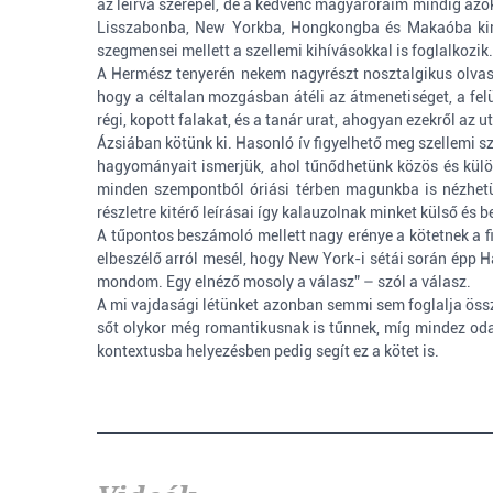
az leírva szerepel, de a kedvenc magyaróráim mindig azok
Lisszabonba, New Yorkba, Hongkongba és Makaóba kiránd
szegmensei mellett a szellemi kihívásokkal is foglalkozik.
A Hermész tenyerén nekem nagyrészt nosztalgikus olvas
hogy a céltalan mozgásban átéli az átmenetiséget, a felü
régi, kopott falakat, és a tanár urat, ahogyan ezekről az
Ázsiában kötünk ki. Hasonló ív figyelhető meg szellemi sz
hagyományait ismerjük, ahol tűnődhetünk közös és külö
minden szempontból óriási térben magunkba is nézhetün
részletre kitérő leírásai így kalauzolnak minket külső és
A tűpontos beszámoló mellett nagy erénye a kötetnek a fi
elbeszélő arról mesél, hogy New York-i sétái során épp H
mondom. Egy elnéző mosoly a válasz” – szól a válasz.
A mi vajdasági létünket azonban semmi sem foglalja össz
sőt olykor még romantikusnak is tűnnek, míg mindez odah
kontextusba helyezésben pedig segít ez a kötet is.