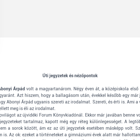
Úti jegyzetek és nézőpontok
Abonyi Árpád
volt a magyartanárom. Négy éven át, a középiskola első n
egyaránt. Azt hiszem, hogy a ballagásom után, évekkel később egy már 
agy Abonyi Árpád ugyanis szereti az irodalmat. Szereti, és érti is. Ami
llett meg is éli az irodalmat.
világot az újvidéki Forum Könyvkiadónál. Ekkor már javában benne vol
i jegyzeteket tartalmaz, kapott még egy réteg különlegességet. A legt
zzem a sorok között, ám ez az úti jegyzetek esetében másképp volt
is. Az ok: ezeket a történeteket a gimnáziumi évek alatt már hallotta