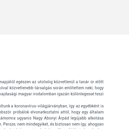
apjától egészen az utolsóig közvetlenül a tanár úr előtt
jóval közvetlenebb társalgás során említettem neki, hogy
 a vajdasági magyar irodalomban igazán különlegessé teszi
tunk a koronavírus-világjárványban, így az egyébként is
öbbször próbálok elvonatkoztatni attól, hogy egy általam
. Számomra ugyanis Nagy Abonyi Árpád legújabb alkotása
m. Persze, nem mindegyiket, és biztosan nem így, ahogyan