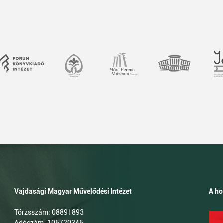
Vajdasági Magyar Művelődési Intézet
A ho
Törzsszám: 08891893
Adószám: 105720345