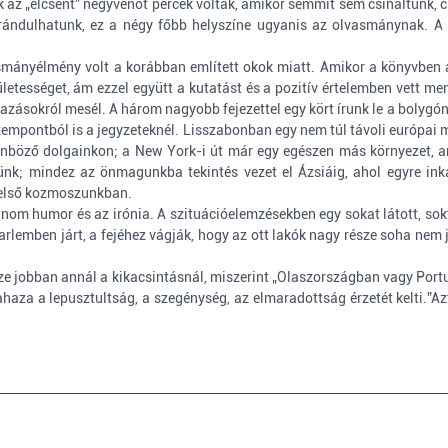
 az „elcsent” negyvenöt percek voltak, amikor semmit sem csináltunk, cs
ulhatunk, ez a négy főbb helyszíne ugyanis az olvasmánynak. A sze
mányélmény volt a korábban említett okok miatt. Amikor a könyvben az
letességet, ám ezzel együtt a kutatást és a pozitív értelemben vett m
 utazásokról mesél. A három nagyobb fejezettel egy kört írunk le a boly
empontból is a jegyzeteknél. Lisszabonban egy nem túl távoli európai mi
nböző dolgainkon; a New York-i út már egy egészen más környezet, ame
k; mindez az önmagunkba tekintés vezet el Ázsiáig, ahol egyre inká
 belső kozmoszunkban.
nom humor és az irónia. A szituációelemzésekben egy sokat látott, sokf
arlemben járt, a fejéhez vágják, hogy az ott lakók nagy része soha ne
e jobban annál a kikacsintásnál, miszerint „Olaszországban vagy Port
aza a lepusztultság, a szegénység, az elmaradottság érzetét kelti.”Az