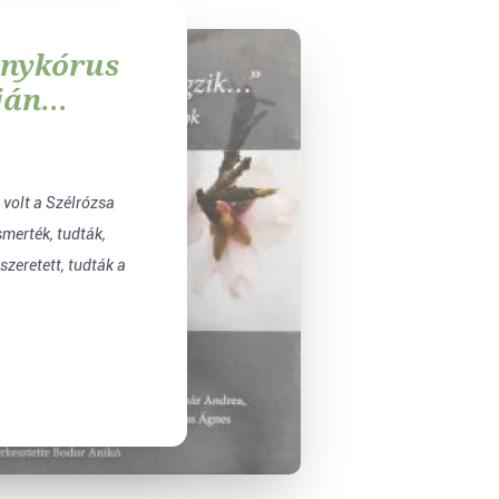
ánykórus
ján
rágzik”
 volt a Szélrózsa
smerték, tudták,
szeretett, tudták a