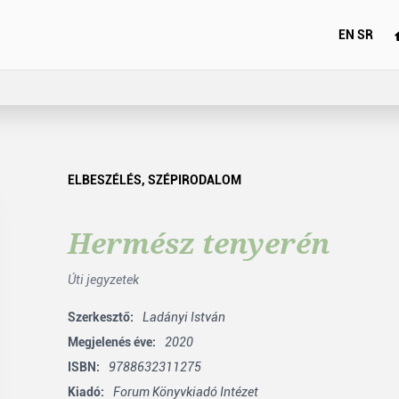
EN
SR
ELBESZÉLÉS
,
SZÉPIRODALOM
Hermész tenyerén
Úti jegyzetek
Szerkesztő:
Ladányi István
Megjelenés éve:
2020
ISBN:
9788632311275
Kiadó:
Forum Könyvkiadó Intézet