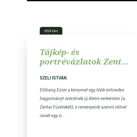
2024 Dec
Tájkép- és
portrévázlatok Zenta
honlapjára
SZELI ISTVÁN
Előhang Ezzel a könyvvel egy több évtizedes
hagyományt szeretnék új életre serkenteni (a
Zentai Füzetekét), s reményeink szerint idővel
ismét egy ú...