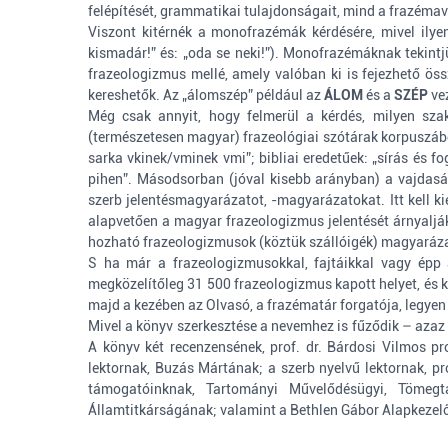
felépítését, grammatikai tulajdonságait, mind a frazémava
Viszont kitérnék a monofrazémák kérdésére, mivel ilye
kismadár!” és: „oda se neki!”). Monofrazémáknak tekintj
frazeologizmus mellé, amely valóban ki is fejezhető ös
kereshetők. Az „álomszép” például az
ÁLOM
és a
SZÉP
ve
Még csak annyit, hogy felmerül a kérdés, milyen sza
(természetesen magyar) frazeológiai szótárak korpuszából
sarka vkinek/vminek vmi”; bibliai eredetűek: „sírás és fo
pihen”. Másodsorban (jóval kisebb arányban) a vajdaság
szerb jelentésmagyarázatot, -magyarázatokat. Itt kell k
alapvetően a magyar frazeologizmus jelentését árnyaljá
hozható frazeologizmusok (köztük szállóigék) magyarázat
S ha már a frazeologizmusokkal, fajtáikkal vagy épp
megközelítőleg 31 500 frazeologizmus kapott helyet, és k
majd a kezében az Olvasó, a frazématár forgatója, legyen 
Mivel a könyv szerkesztése a nevemhez is fűződik – aza
A könyv két recenzensének, prof. dr. Bárdosi Vilmos pr
lektornak, Buzás Mártának; a szerb nyelvű lektornak, p
támogatóinknak, Tartományi Művelődésügyi, Tömegtá
Államtitkárságának; valamint a Bethlen Gábor Alapkezelő