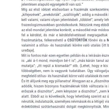
jelentésen alapuló egységekről van szó.”
Míg az első idézet elsősorban a frazémák szerkezetére, 
„kifejezések”, „anekdoták”, „szállóigék”; addig a második
kell valami, valami olyan jelentésbeli „többlet”, amely l
frazeologizmusokban gondolkodunk. Nézzünk meg ebből a
az első mondat jelentése konkrét, a másodiké már módosul
fel a kérdést, és már e kérdésfelvetéssel megragadtuk
frazématárba, felkereshető a
CSÜTÖRTÖK
főnévi és a
valamint a stílus- és használati körére való utalás (itt
uređaje].
Mit is fontos már ezen egyetlen példán és a leírásán é
is: „aki á-t mond, mondjon bé-t is”; „más kárán tanul a
mutatja”; „itt repül a kismadár!” stb. (Lehet, hogy e 
többségében, nem is vagyunk tudatában. Úgy válogatjuk
megfelelő stílus- és használati körre való utalások és ne
És itt álljunk meg egy pillanatra! Ahogyan az a „disznóto
adódik, hiszen bizonyos frazémáknak több változata is i
erőszak a disznótor”, „nem kényszer a disznótor”, „nem 
alatt. Ebből az is következik, hogy lehetőség szerint a
névutók, indulatszók, személyes névmások és a létige) vis
érdeklődésű szótárhasználó dolgát megkönnyítsük. Min