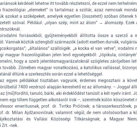
riánsok kérdését lehetne itt tovább részletezni, de ezzel nem terhelném
n frazeológiai „elemeket” is tartalmaz a szótár, azaz nemcsak monda
ük azokat a szóképeket, amelyek egyetlen (összetett) szóban öltenek te
szetett szóval. Például: „olyan szép, mint az álom” → álomszép. Ezek 
zérszóknál.
kirodalmi forrásokból, gyűjteményekből állította össze a szerző 
. Vannak köztük szlengből származók (adott esetben durvák, vulgárisak
gcsikorgatás”; „általános” szállóigék: „a kocka el van vetve”; irodalm
i magyar frazeológiában jelen levő egységekből: „lópikula, cintányé
iemelni, hogy a szerb jelentésmagyarázatoknál szögletes zárójelben let
k tovább. Zömében magyar vonatkozású, a katolikus vallással, bizony
ánál éltünk a szerkesztés során ezzel a lehetőséggel.
 az egyes példákkal tisztában vagyunk, érdemes megosztani a köve
örülbelül 7400 vezérszó alapján kereshető ez az állomány. – Joggal ál
az (mű)fordító, tanuló, bárki, aki érdeklődést tanúsít a két nyelv iránt
z nem egy tőlem független alkotásról írok –, szeretnék külön köszönet
ofessor emeritusnak, prof. dr. Tvrtko Prćićnek; a társszerkesztőnek,
rof. dr. Milan Ajdžanovićnak; valamint végül, de nem utolsósorban a k
jékoztatási és Vallási Közösségi Titkárságnak; a Magyar Nemz
 Zrt.-nek.