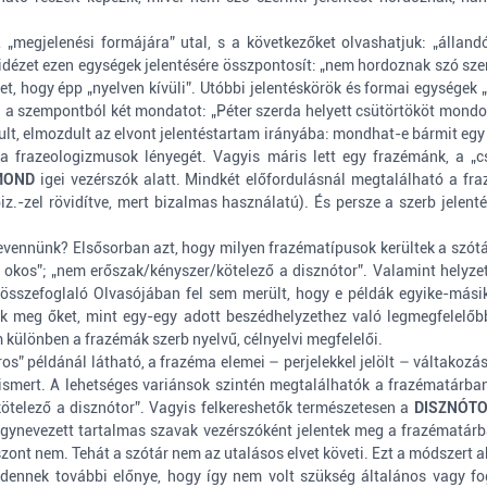
„megjelenési formájára” utal, s a következőket olvashatjuk: „állandó
 idézet ezen egységek jelentésére összpontosít: „nem hordoznak szó szerin
ehet, hogy épp „nyelven kívüli”. Utóbbi jelentéskörök és formai egység
 szempontból két mondatot: „Péter szerda helyett csütörtököt mondott
t, elmozdult az elvont jelentéstartam irányába: mondhat-e bármit egy tá
 a frazeologizmusok lényegét. Vagyis máris lett egy frazémánk, a „
MOND
igei vezérszók alatt. Mindkét előfordulásnál megtalálható a fra
 biz.-zel rövidítve, mert bizalmas használatú). És persze a szerb jele
szrevennünk? Elsősorban azt, hogy milyen frazématípusok kerültek a sz
z okos”; „nem erőszak/kényszer/kötelező a disznótor”. Valamint helyzet
kis összefoglaló Olvasójában fel sem merült, hogy e példák egyike-más
 meg őket, mint egy-egy adott beszédhelyzethez való legmegfelelőbb
m különben a frazémák szerb nyelvű, célnyelvi megfelelői.
ros” példánál látható, a frazéma elemei – perjelekkel jelölt – váltakoz
smert. A lehetséges variánsok szintén megtalálhatók a frazématárban,
kötelező a disznótor”. Vagyis felkereshetők természetesen a
DISZNÓTO
z úgynevezett tartalmas szavak vezérszóként jelentek meg a frazématár
zont nem. Tehát a szótár nem az utalásos elvet követi. Ezt a módszert 
dennek további előnye, hogy így nem volt szükség általános vagy fo