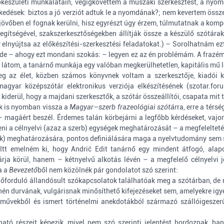
készületi munkálatain, végigkövettem a műszaki szerkesztést, a nyomd
tkedések: biztos a jó verziót adtuk le a nyomdának?; nem kevertem ös
 jövőben el fognak kerülni, hisz egyrészt úgy érzem, túlmutatnak a kom
ségével, szakszerkesztőségekben állítják össze a készülő szótárak
elnyújtsa az előkészítési-szerkesztési feladatokat.) – Sorolhatnám e
ak, de – ahogy ezt mondani szokás: – legyen ez az én problémám. A fra
 látom, a tanárnő munkája egy valóban megkerülhetetlen, kapitális mű le
g az élet, közben számos könyvnek voltam a szerkesztője, kiadói 
agyar középszótár elektronikus verziója elkészítésének (szotar.for
iderül, hogy a majdani szerkesztők, a szótár összeállítói, csapata mit 
nk is nyomban vissza a
Magyar–szerb frazeológiai szótár
ra, erre a tér
– magáért beszél. Érdemes talán körbejárni a legfőbb kérdéseket, vajo
teni a célnyelvi (azaz a szerb) egységek meghatározását – a megfelelteté
k) meghatározására, pontos definiálására maga a nyelvtudomány sem s
tt emelném ki, hogy Andrić Edit tanárnő egy mindent átfogó, alapo
árja körül, hanem – kétnyelvű alkotás lévén – a megfelelő célnyelv
a a
Bevezető
ből nem közölnék pár gondolatot szó szerint:
 előforduló állandósult szókapcsolatok találhatóak meg a szótárban, de
yhén durvának, vulgárisnak minősíthető kifejezéseket sem, amelyekre ig
mi művekből és ismert történelmi anekdotákból származó szállóigeszer
ható részeit képezik, mivel nem szó szerinti jelentést hordoznak, ha