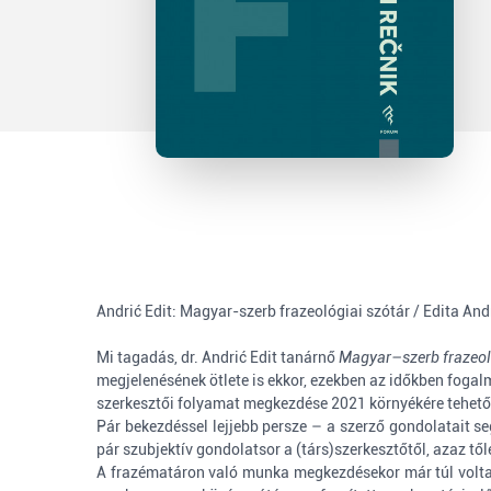
Andrić Edit: Magyar-szerb frazeológiai szótár / Edita And
Mi tagadás, dr. Andrić Edit tanárnő
Magyar–szerb frazeol
megjelenésének ötlete is ekkor, ezekben az időkben fogalm
szerkesztői folyamat megkezdése 2021 környékére tehető
Pár bekezdéssel lejjebb persze – a szerző gondolatait s
pár szubjektív gondolatsor a (társ)szerkesztőtől, azaz tő
A frazématáron való munka megkezdésekor már túl vol