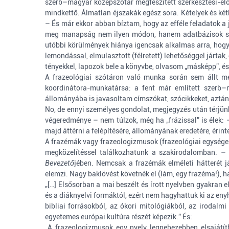
szerb–magyar középszótár megfeszített szerkesztési-elő
mindkettő. Álmatlan éjszakák egész sora. Kételyek és ké
– És már ekkor abban bíztam, hogy az efféle feladatok a
meg manapság nem ilyen módon, hanem adatbázisok segít
utóbbi körülmények hiánya igencsak alkalmas arra, hogy 
lemondással, elmulasztott (félretett) lehetőséggel járt
tényekkel, lapozok bele a könyvbe, olvasom „másképp”, és
A frazeológiai szótáron való munka során sem állt me
koordinátora-munkatársa: a fent már említett szerb–m
állományába is javasoltam címszókat, szócikkeket, aztán k
No, de ennyi személyes gondolat, megjegyzés után térjü
végeredménye – nem túlzok, még ha „frázissal” is élek: 
majd áttérni a felépítésére, állományának eredetére, érin
A frazémák vagy frazeologizmusok (frazeológiai egysége
megközelítéssel találkozhatunk a szakirodalomban. – I
Bevezető
jében. Nemcsak a frazémák elméleti hátterét j
elemzi. Nagy baklövést követnék el (lám, egy frazéma!), h
„[…] Elsősorban a mai beszélt és írott nyelvben gyakran
és a diáknyelvi formáktól, ezért nem hagyhattuk ki az en
bibliai forrásokból, az ókori mitológiákból, az irodal
egyetemes európai kultúra részét képezik.” És:
„A frazeologizmusok egy nyelv legnehezebben elsajátít