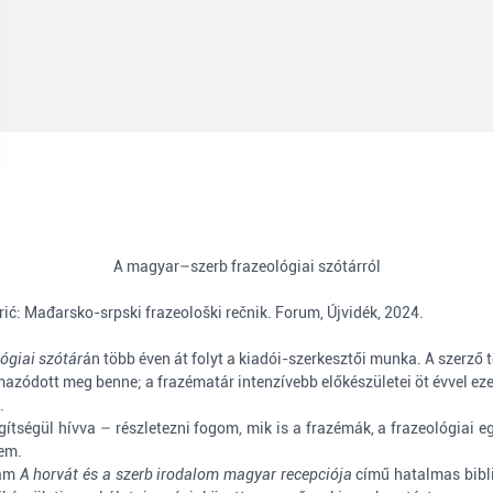
A magyar–szerb frazeológiai szótárról
rić: Mađarsko-srpski frazeološki rečnik. Forum, Újvidék, 2024.
ógiai szótár
án több éven át folyt a kiadói-szerkesztői munka. A szerző t
azódott meg benne; a frazématár intenzívebb előkészületei öt évvel ezelő
.
egítségül hívva – részletezni fogom, mik is a frazémák, a frazeológiai
lem.
tam
A horvát és a szerb irodalom magyar recepciója
című hatalmas bibli