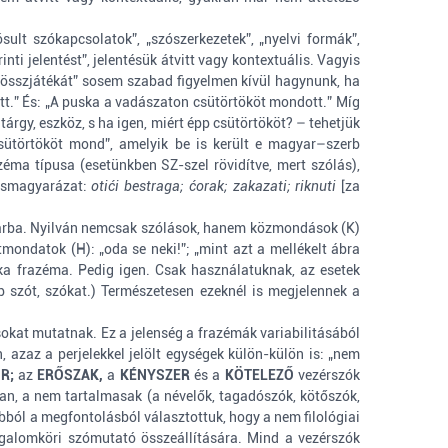
sult szókapcsolatok”, „szószerkezetek”, „nyelvi formák”,
ti jelentést”, jelentésük átvitt vagy kontextuális. Vagyis
ek „összjátékát” sosem szabad figyelmen kívül hagynunk, ha
.” És: „A puska a vadászaton csütörtököt mondott.” Míg
rgy, eszköz, s ha igen, miért épp csütörtököt? – tehetjük
csütörtököt mond”, amelyik be is került e magyar–szerb
zéma típusa (esetünkben SZ-szel rövidítve, mert szólás),
ntésmagyarázat:
otići bestraga; ćorak; zakazati; riknuti
[za
ótárba. Nyilván nemcsak szólások, hanem közmondások (K)
mondatok (H): „oda se neki!”; „mint azt a mellékelt ábra
ika frazéma. Pedig igen. Csak használatuknak, az esetek
 szót, szókat.) Természetesen ezeknél is megjelennek a
ásokat mutatnak. Ez a jelenség a frazémák variabilitásából
 azaz a perjelekkel jelölt egységek külön-külön is: „nem
R;
az
ERŐSZAK,
a
KÉNYSZER
és a
KÖTELEZŐ
vezérszók
ban, a nem tartalmasak (a névelők, tagadószók, kötőszók,
abból a megfontolásból választottuk, hogy a nem filológiai
galomköri szómutató összeállítására. Mind a vezérszók