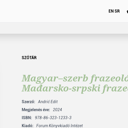
EN
SR
SZÓTÁR
Magyar–szerb frazeológ
Mađarsko-srpski fraze
Szerző:
Andrić Edit
Megjelenés éve:
2024
ISBN:
978-86-323-1233-3
Kiadó:
Forum Könyvkiadó Intézet