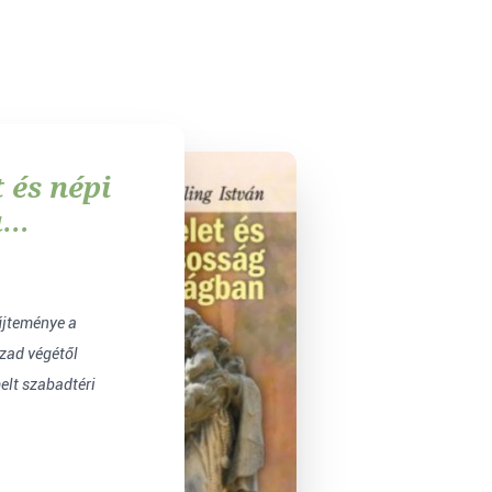
t és népi
a
űjteménye a
ázad végétől
elt szabadtéri