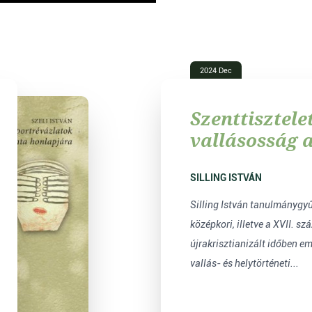
2024 Dec
Szenttisztele
vallásosság 
Vajdaságban
SILLING ISTVÁN
Silling István tanulmánygy
középkori, illetve a XVII. sz
újrakrisztianizált időben em
vallás- és helytörténeti...