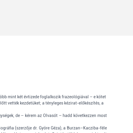
öbb mint két évtizede foglalkozik frazeológiával – e kötet
tt vették kezdetüket; a tényleges kézirat-előkészítés, a
 egységek, de – kérem az Olvasót – hadd következzen most
ográfia (szerzője dr. Györe Géza), a Burzan–Kacziba-féle