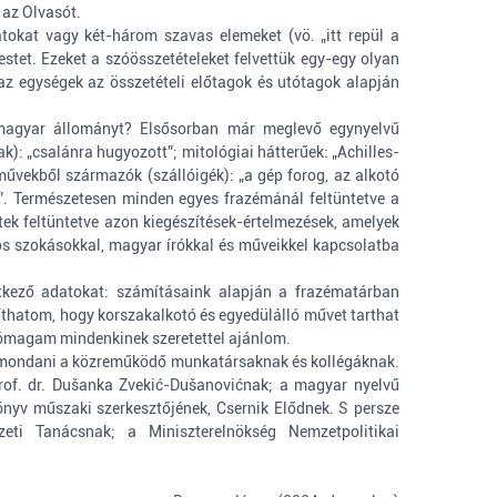
 az Olvasót.
tokat vagy két-három szavas elemeket (vö. „itt repül a
stet. Ezeket a szóösszetételeket felvettük egy-egy olyan
az egységek az összetételi előtagok és utótagok alapján
a magyar állományt? Elsősorban már meglevő egynyelvű
): „csalánra hugyozott”; mitológiai hátterűek: „Achilles-
i művekből származók (szállóigék): „a gép forog, az alkotó
r”. Természetesen minden egyes frazémánál feltüntetve a
tek feltüntetve azon kiegészítések-értelmezések, amelyek
os szokásokkal, magyar írókkal és műveikkel kapcsolatba
tkező adatokat: számításaink alapján a frazématárban
líthatom, hogy korszakalkotó és egyedülálló művet tarthat
. Jómagam mindenkinek szeretettel ajánlom.
et mondani a közreműködő munkatársaknak és kollégáknak.
 prof. dr. Dušanka Zvekić-Dušanovićnak; a magyar nyelvű
önyv műszaki szerkesztőjének, Csernik Elődnek. S persze
eti Tanácsnak; a Miniszterelnökség Nemzetpolitikai