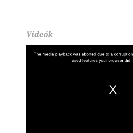
Videók
This
is
a
The media playback was aborted due to a corruptio
modal
window.
used features your browser did n