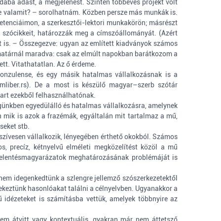
ába adást, a megjelenést. Szintén többéves projekt volt
sze valamit? – sorolhatnám. Közben persze más munkák is.
petenciáimon, a szerkesztői-lektori munkakörön; másrészt
 szócikkeit, határozzák meg a címszóállományát. (Azért
zt is. – Összegezve: ugyan az említett kiadványok számos
zématárnál maradva: csak az elmúlt napokban barátkozom a
tt. Vitathatatlan. Az ő érdeme.
konzulense, és egy másik hatalmas vállalkozásnak is a
umliber.rs). De a most is készülő magyar–szerb szótár
tart ezekből felhasználhatónak.
ségünkben egyedülálló és hatalmas vállalkozásra, amelynek
n mik is azok a frazémák, egyáltalán mit tartalmaz a mű,
seket stb.
zívesen vállalkozik, lényegében érthető okokból. Számos
s, precíz, kétnyelvű elméleti megközelítést közöl a mű
i jelentésmagyarázatok meghatározásának problémáját is
 nem idegenkedtünk a szlengre jellemző szószerkezetektől
yekeztünk hasonlóakat találni a célnyelvben. Ugyanakkor a
ű idézeteket is számításba vettük, amelyek többnyire az
nem átvitt vagy kontextuális, gyakran már nem áttetsző