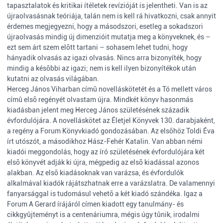
tapasztalatok és kritikai ítéletek revízióját is jelentheti. Van is az
újraolvasásnak teóriája, talán nem is kell rá hivatkozni, csak annyit
érdemes megjegyezni, hogy a másodszori, esetleg a sokadszori
újraolvasás mindig új dimenzióit mutatja meg a könyveknek, és –
ezt sem árt szem elõtt tartani – sohasem lehet tudni, hogy
hányadik olvasás az igazi olvasás. Nincs arra bizonyíték, hogy
mindig a késõbbi az igazi; nem is kell ilyen bizonyítékok után
kutatni az olvasás világában.
Herceg János Viharban címû novelláskötetét és a Tó mellett város
címû elsõ regényét olvastam újra. Mindkét könyv hasonmás
kiadásban jelent meg Herceg János születésének századik
évfordulójára. A novelláskötet az Életjel Könyvek 130. darabjaként,
a regény a Forum Könyvkiadó gondozásában. Az elsõhöz Toldi Éva
írt utószót, a másodikhoz Hász-Fehér Katalin. Van abban némi
kiadói meggondolás, hogy az író születésének évfordulójára két
elsõ könyvét adják ki újra, mégpedig az elsõ kiadással azonos
alakban. Az elsõ kiadásoknak van varázsa, és évfordulók
alkalmával kiadók rájátszhatnak erre a varázslatra. De valamennyi
fanyarsággal is tudomásul vehetõ a két kiadó szándéka. Igaz a
Forum A Gerard írájáról címen kiadott egy tanulmány- és
cikkgyûjteményt is a centenáriumra, mégis úgy tûnik, irodalmi