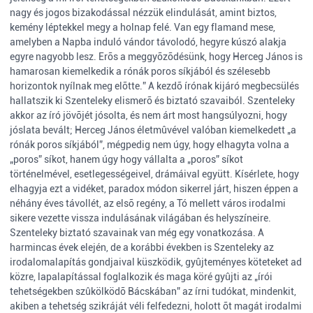
nagy és jogos bizakodással nézzük elindulását, amint biztos,
kemény léptekkel megy a holnap felé. Van egy flamand mese,
amelyben a Napba induló vándor távolodó, hegyre kúszó alakja
egyre nagyobb lesz. Erõs a meggyõzõdésünk, hogy Herceg János is
hamarosan kiemelkedik a rónák poros síkjából és szélesebb
horizontok nyílnak meg elõtte.” A kezdõ írónak kijáró megbecsülés
hallatszik ki Szenteleky elismerõ és biztató szavaiból. Szenteleky
akkor az író jövõjét jósolta, és nem árt most hangsúlyozni, hogy
jóslata bevált; Herceg János életmûvével valóban kiemelkedett „a
rónák poros síkjából”, mégpedig nem úgy, hogy elhagyta volna a
„poros” síkot, hanem úgy hogy vállalta a „poros” síkot
történelmével, esetlegességeivel, drámáival együtt. Kísérlete, hogy
elhagyja ezt a vidéket, paradox módon sikerrel járt, hiszen éppen a
néhány éves távollét, az elsõ regény, a Tó mellett város irodalmi
sikere vezette vissza indulásának világában és helyszíneire.
Szenteleky biztató szavainak van még egy vonatkozása. A
harmincas évek elején, de a korábbi években is Szenteleky az
irodalomalapítás gondjaival küszködik, gyûjteményes köteteket ad
közre, lapalapítással foglalkozik és maga köré gyûjti az „írói
tehetségekben szûkölködõ Bácskában” az írni tudókat, mindenkit,
akiben a tehetség szikráját véli felfedezni, holott õt magát irodalmi