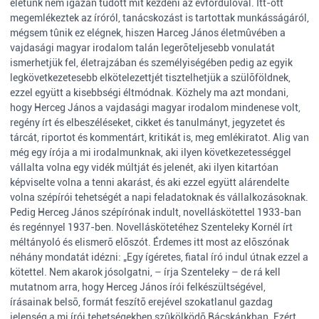
életünk nem igazán tudott mit kezdeni az évfordulóval. Itt-ott
megemlékeztek az íróról, tanácskozást is tartottak munkásságáról,
mégsem tûnik ez elégnek, hiszen Harceg János életmûvében a
vajdasági magyar irodalom talán legerõteljesebb vonulatát
ismerhetjük fel, életrajzában és személyiségében pedig az egyik
legkövetkezetesebb elkötelezettjét tisztelhetjük a szülõföldnek,
ezzel együtt a kisebbségi éltmódnak. Közhely ma azt mondani,
hogy Herceg János a vajdasági magyar irodalom mindenese volt,
regény írt és elbeszéléseket, cikket és tanulmányt, jegyzetet és
tárcát, riportot és kommentárt, kritikát is, meg emlékiratot. Alig van
még egy írója a mi irodalmunknak, aki ilyen következetességgel
vállalta volna egy vidék múltját és jelenét, aki ilyen kitartóan
képviselte volna a tenni akarást, és aki ezzel együtt alárendelte
volna szépírói tehetségét a napi feladatoknak és vállalkozásoknak.
Pedig Herceg János szépírónak indult, novelláskötettel 1933-ban
és regénnyel 1937-ben. Novelláskötetéhez Szenteleky Kornél írt
méltányoló és elismerõ elõszót. Érdemes itt most az elõszónak
néhány mondatát idézni: „Egy ígéretes, fiatal író indul útnak ezzel a
kötettel. Nem akarok jósolgatni, – írja Szenteleky – de rá kell
mutatnom arra, hogy Herceg János írói felkészültségével,
írásainak belsõ, formát feszítõ erejével szokatlanul gazdag
jelenség a mi írói tehetségekben szûkölködõ Bácskánkban. Ezért