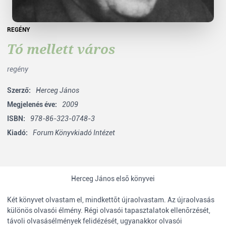
REGÉNY
Tó mellett város
regény
Szerző:
Herceg János
Megjelenés éve:
2009
ISBN:
978-86-323-0748-3
Kiadó:
Forum Könyvkiadó Intézet
Herceg János elsõ könyvei
Két könyvet olvastam el, mindkettõt újraolvastam. Az újraolvasás
különös olvasói élmény. Régi olvasói tapasztalatok ellenõrzését,
távoli olvasásélmények felidézését, ugyanakkor olvasói