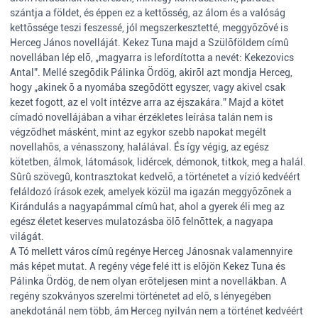
szántja a földet, és éppen ez a kettõsség, az álom és a valóság
kettõssége teszi feszessé, jól megszerkesztetté, meggyõzõvé is
Herceg János novelláját. Kekez Tuna majd a Szülõföldem címû
novellában lép elõ, „magyarra is lefordította a nevét: Kekezovics
Antal”. Mellé szegõdik Pálinka Ördög, akirõl azt mondja Herceg,
hogy „akinek õ a nyomába szegõdött egyszer, vagy akivel csak
kezet fogott, az el volt intézve arra az éjszakára.” Majd a kötet
címadó novellájában a vihar érzékletes leírása talán nem is
végzõdhet másként, mint az egykor szebb napokat megélt
novellahõs, a vénasszony, halálával. És így végig, az egész
kötetben, álmok, látomások, lidércek, démonok, titkok, meg a halál.
Sûrû szövegû, kontrasztokat kedvelõ, a történetet a vízió kedvéért
feláldozó írások ezek, amelyek közül ma igazán meggyõzõnek a
Kirándulás a nagyapámmal címû hat, ahol a gyerek éli meg az
egész életet keserves mulatozásba ölõ felnõttek, a nagyapa
világát.
A Tó mellett város címû regénye Herceg Jánosnak valamennyire
más képet mutat. A regény vége felé itt is elõjön Kekez Tuna és
Pálinka Ördög, de nem olyan erõteljesen mint a novellákban. A
regény szokványos szerelmi történetet ad elõ, s lényegében
anekdotánál nem több, ám Herceg nyilván nem a történet kedvéért