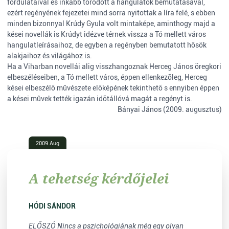
fordulataival és inkább törõdött a hangulatok bemutatásával,
ezért regényének fejezetei mind sorra nyitottak a líra felé, s ebben
minden bizonnyal Krúdy Gyula volt mintaképe, aminthogy majd a
kései novellák is Krúdyt idézve térnek vissza a Tó mellett város
hangulatleírásaihoz, de egyben a regényben bemutatott hõsök
alakjaihoz és világához is.
Ha a Viharban novellái alig visszhangoznak Herceg János öregkori
elbeszéléseiben, a Tó mellett város, éppen ellenkezõleg, Herceg
kései elbeszélõ mûvészete elõképének tekinthetõ s ennyiben éppen
a kései mûvek tették igazán idõtállóvá magát a regényt is.
Bányai János (2009. augusztus)
2009 Aug
A tehetség kérdőjelei
HÓDI SÁNDOR
ELŐSZÓ Nincs a pszichológiának még egy olyan