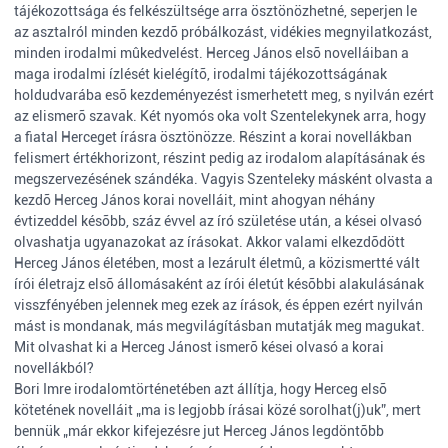
tájékozottsága és felkészültsége arra ösztönözhetné, seperjen le
az asztalról minden kezdõ próbálkozást, vidékies megnyilatkozást,
minden irodalmi mûkedvelést. Herceg János elsõ novelláiban a
maga irodalmi ízlését kielégítõ, irodalmi tájékozottságának
holdudvarába esõ kezdeményezést ismerhetett meg, s nyilván ezért
az elismerõ szavak. Két nyomós oka volt Szentelekynek arra, hogy
a fiatal Herceget írásra ösztönözze. Részint a korai novellákban
felismert értékhorizont, részint pedig az irodalom alapításának és
megszervezésének szándéka. Vagyis Szenteleky másként olvasta a
kezdõ Herceg János korai novelláit, mint ahogyan néhány
évtizeddel késõbb, száz évvel az író születése után, a kései olvasó
olvashatja ugyanazokat az írásokat. Akkor valami elkezdõdött
Herceg János életében, most a lezárult életmû, a közismertté vált
írói életrajz elsõ állomásaként az írói életút késõbbi alakulásának
visszfényében jelennek meg ezek az írások, és éppen ezért nyilván
mást is mondanak, más megvilágításban mutatják meg magukat.
Mit olvashat ki a Herceg Jánost ismerõ kései olvasó a korai
novellákból?
Bori Imre irodalomtörténetében azt állítja, hogy Herceg elsõ
kötetének novelláit „ma is legjobb írásai közé sorolhat(j)uk”, mert
bennük „már ekkor kifejezésre jut Herceg János legdöntõbb