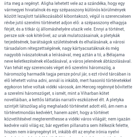
írta meg a regényt. Aligha lehetett vele az a szándéka, hogy egy
vármegyei hivatalnok és egy szépasszony különös körülmények
között lezajlott találkozásából kibontakozó, végül is szerencsésen
révbe jutó szerelmi történetet adjon elõ: a szépasszony elhagyja
férjét, és a titkár új állomáshelyére utazik vele. Ennyi a történet,
persze sok-sok kitérõvel, az urak mulatozásainak, a pletykák
terjedésének, barátságok születésének és elhalásának, a városi
társadalom rétegzettségének, nagy kártyacsatáknak és még
nagyobb ivászatoknak a leírásával, meg aztán a tó, a Bélajama
neve keletkezésének elõadásával, a város jelenének ábtázolásával.
Van tehát egy szerencsés véget érõ szerelmi háromszög, a
háromszög harmadik tagja persze pórul jár, s ezt rövid tárcában is
elõ lehetett volna adni, annál is inkább, mert hasonló történetekkel
egykoron telve voltak vidéki városok, ám Herceg regénnyé bõvítette
a szerelmi háromszöget, s ismét, mint a Viharban kötet
novelláiban, a kettõs láttatás narratív eszközével élt. A pletyka
szintjét látszólag alig meghaladó történetet adott elõ, ám nem a
történetmondás kedvéért, hanem azért, hogy a történet
közvetítésével megteremthesse a vidéki város világát; nem igazán
kedvére való világ ez, bár egyetlen pillanatra sem ítélkezik felette,
hiszen nem irányregényt írt, inkább élt az enyhe irónia nyelvi