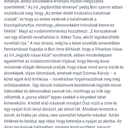
élménye, amely évtizedekre érvényes módon megszabta
szemléletét.” Az író „legdöntõbb élménye” pedig Bori szerint abban
mutatkozik meg, hogy „Az ember életét titokzatos hatalmak
uralják”, és hogy az ember ezeknek a hatalmaknak a
kiszolgáltatottja, minthogy „démonokként trónolnak benne és
felette”. Majd az irodalomtörténész hozzáteszi: „E korszakának
van egy állandó novellahõse is: Kekez Tuna, akirõl legsikerültebb
novelláit írja.” A mai olvasó, még ha a kései novellák ismeretében
fenntartással fogadja is Bori Imre állítását, hogy a Viharban írásai
az író „legjobb írásai közé” sorolhatók, abban mindenképpen
egyetérthet az irodalomtörténet írójával, hogy Herceg korai
mûveinek világát démonok uralják, hogy írásai mind sorra víziók és
álomképek, olyan látomások, amelyek majd Szirmai Károly – a
kötet egyik értõ kritikusa – novelláiban fogalmazódnak meg még
erõteljesebben. Úgy látszik irodalmunk kezdeteinek legjobb mûvei
lidércekkel és démonokkal vannak teli, minthogy az írók úgy
vélhették, a „poros síkból” éppen ezekkel a lényekkel lehet
kimenekülni. A kötet elsõ írásának mindjárt Õszi vízió a címe és
egy nyájat õrzõ lányt ábrázol, aki álmot lát. Álmában kiveszik a
szívét, és hiába jár utána, nem szerezhet helyette másikat. Aztán
felébred és belátja, épp ideje, hogy beterelje a nyájat az akolba. Az
álom leírásának hátterében, mintegy kontrasztként, paraszt