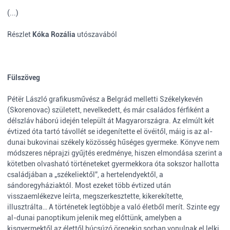
(...)
Részlet
Kóka Rozália
utószavából
Fülszöveg
Pétër László grafikusművész a Belgrád melletti Székelykevén
(Skorenovac) született, nevelkedett, és már családos férfiként a
délszláv háború idején települt át Magyarországra. Az elmúlt két
évtized óta tartó távollét se idegenítette el övéitől, máig is az al-
dunai bukovinai székely közösség hűséges gyermeke. Könyve nem
módszeres néprajzi gyűjtés eredménye, hiszen elmondása szerint a
kötetben olvasható történeteket gyermekkora óta sokszor hallotta
családjában a „székeliektől”, a hertelendyektől, a
sándoregyháziaktól. Most ezeket több évtized után
visszaemlékezve leírta, megszerkesztette, kikerekítette,
illusztrálta… A történetek legtöbbje a való életből merít. Szinte egy
al-dunai panoptikum jelenik meg előttünk, amelyben a
kisgyermektől az élettől búcsúzó öregekig sorban vonulnak el lelki