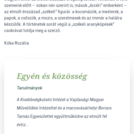
szemeink előtt – sokan név szerint is, mások „ëccëri” emberként –
az elmúlt évszázad „székeli” figurái: a kocsmázók, a mesterek, a
papok, a csőszök, a mozis, a szerelmesek és az immár a halálra
készülők. A történetek sorát végül a „székeli aranyköpések”
csokrával toldja meg a szerző.
Kóka Rozália
Egyén és közösség
Tanulmányok
A Kisebbségkutató Intézet a Vajdasági Magyar
Művelődési Intézettel és a marosvásárhelyi Borsos
Tamás Egyesülettel együttműködve az elmúlt fél
évtiz...