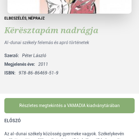
ELBESZÉLÉS
,
NÉPRAJZ
Kërësztapám nadrágja
Al-dunai székely felemás és apró történetek
Szerző:
Péter László
Megjelenés éve:
2011
ISBN:
978-86-86469-51-9
Részletes megtekintés a VAMADIA kiadványtárában
ELŐSZÓ
Az al-dunai székely közösség gyermeke vagyok. Székelykevén