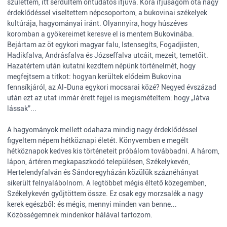
születtem, itt serdültem öntudatos ifjúvá. Kora ifjúságom óta nagy
érdeklődéssel viseltettem népcsoportom, a bukovinai székelyek
kultúrája, hagyományai iránt. Olyannyira, hogy húszéves
koromban a gyökereimet keresve el is mentem Bukovinába.
Bejártam az öt egykori magyar falu, Istensegíts, Fogadjisten,
Hadikfalva, Andrásfalva és Józseffalva utcáit, mezeit, temetőit.
Hazatértem után kutatni kezdtem népünk történelmét, hogy
megfejtsem a titkot: hogyan kerültek elődeim Bukovina
fennsíkjáról, az Al-Duna egykori mocsarai közé? Negyed évszázad
után ezt az utat immár érett fejjel is megismételtem: hogy „látva
lássak”...
A hagyományok mellett odahaza mindig nagy érdeklődéssel
figyeltem népem hétköznapi életét. Könyvemben e megélt
hétköznapok kedves kis történeteit próbálom továbbadni. A három,
lápon, ártéren megkapaszkodó településen, Székelykevén,
Hertelendyfalván és Sándoregyházán közülük száznéhányat
sikerült felnyalábolnom. A legtöbbet mégis éltető közegemben,
Székelykevén gyűjtöttem össze. Ez csak egy morzsalék a nagy
kerek egészből: és mégis, mennyi minden van benne...
Közösségemnek mindenkor hálával tartozom.