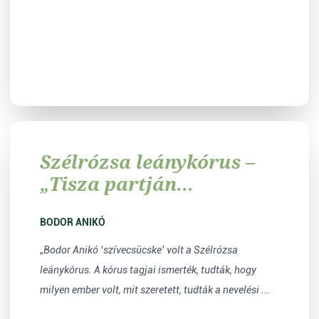
Szélrózsa leánykórus –
„Tisza partján
mandulafa virágzik”
BODOR ANIKÓ
„Bodor Anikó ‘szívecsücske’ volt a Szélrózsa
leánykórus. A kórus tagjai ismerték, tudták, hogy
milyen ember volt, mit szeretett, tudták a nevelési ...