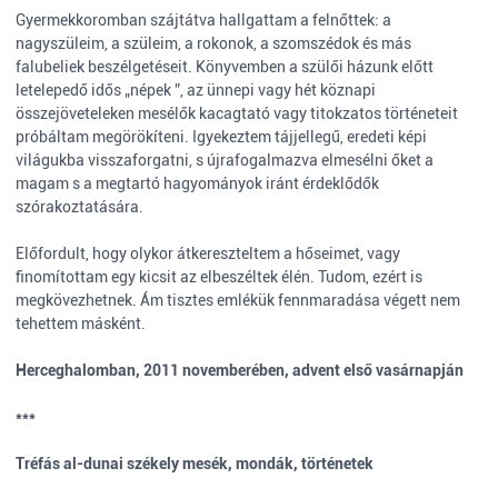
Gyermekkoromban szájtátva hallgattam a felnőttek: a
nagyszüleim, a szüleim, a rokonok, a szomszédok és más
falubeliek beszélgetéseit. Könyvemben a szülői házunk előtt
letelepedő idős „népek ”, az ünnepi vagy hét köznapi
összejöveteleken mesélők kacagtató vagy titokzatos történeteit
próbáltam megörökíteni. Igyekeztem tájjellegű, eredeti képi
világukba visszaforgatni, s újrafogalmazva elmesélni őket a
magam s a megtartó hagyományok iránt érdeklődők
szórakoztatására.
Előfordult, hogy olykor átkereszteltem a hőseimet, vagy
finomítottam egy kicsit az elbeszéltek élén. Tudom, ezért is
megkövezhetnek. Ám tisztes emlékük fennmaradása végett nem
tehettem másként.
Herceghalomban, 2011 novemberében, advent első vasárnapján
***
Tréfás al-dunai székely mesék, mondák, történetek