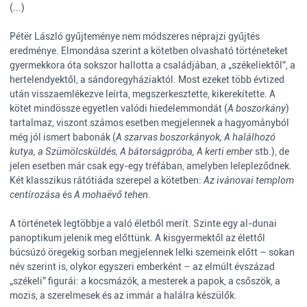
(...)
Pétër László gyűjteménye nem módszeres néprajzi gyűjtés
eredménye. Elmondása szerint a kötetben olvasható történeteket
gyermekkora óta sokszor hallotta a családjában, a „székeliektől”, a
hertelendyektől, a sándoregyháziaktól. Most ezeket több évtized
után visszaemlékezve leírta, megszerkesztette, kikerekítette. A
kötet mindössze egyetlen valódi hiedelemmondát (
A boszorkány
)
tartalmaz, viszont számos esetben megjelennek a hagyományból
még jól ismert babonák (
A szarvas boszorkányok, A halálhozó
kutya, a Szümölcsküldés, A bátorságpróba, A kerti ember
stb.), de
jelen esetben már csak egy-egy tréfában, amelyben lelepleződnek.
Két klasszikus rátótiáda szerepel a kötetben:
Az ivánovai templom
centírozása
és
A mohaëvő tehen
.
A történetek legtöbbje a való életből merít. Szinte egy al-dunai
panoptikum jelenik meg előttünk. A kisgyermektől az élettől
búcsúzó öregekig sorban megjelennek lelki szemeink előtt – sokan
név szerint is, olykor egyszeri emberként – az elmúlt évszázad
„székeli” figurái: a kocsmázók, a mesterek a papok, a csőszök, a
mozis, a szerelmesek és az immár a halálra készülők.