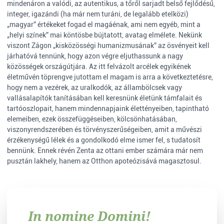
mindenáron a valódi, az autentikus, a tőről sarjadt belső fejlődésű,
integer, igazándi (ha már nem turáni, de legalább etelközi)
„magyar” értékeket fogad el magáénak, ami nem egyéb, mint a
„helyi színek” mai köntösbe bújtatott, avatag elmélete. Nekünk
viszont Zágon „kisközösségi humanizmusának” az ösvényeit kell
járhatóvá tennünk, hogy azon végre eljuthassunk a nagy
közösségek országútjára. Az itt felvázolt arcélek egyikének
életművén töprengve jutottam el magam is arra a következtetésre,
hogy nem a vezérek, az uralkodók, az állambölcsek vagy
vallásalapítók tanításában kell keresnünk életünk támfalait és
tartóoszlopait, hanem mindennapjaink élettényeiben, tapintható
elemeiben, ezek összefüggéseiben, kölcsönhatásában,
viszonyrendszerében és törvényszerűségeiben, amit a művészi
érzékenységű lélek és a gondolkodó elme ismer fel, s tudatosít
bennünk. Ennek révén Zenta az ottani ember számára már nem
pusztán lakhely, hanem az Otthon apoteózisává magasztosul.
In nomine Domini!