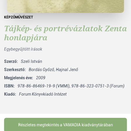
KÉPZŐMŰVÉSZET
Tájkép- és portrévázlatok Zenta
honlapjára
Egybegyűjtött írások
Szerző:
Szeli István
Szerkesztő:
Bordás Győző,
Hajnal Jenő
Megjelenés éve:
2009
ISBN:
978-86-86469-19-9 (VMMI), 978-86-323-0751-3 (Forum)
Kiadó:
Forum Könyvkiadó Intézet
Részletes megtekintés a VAMADIA kiadványtárában