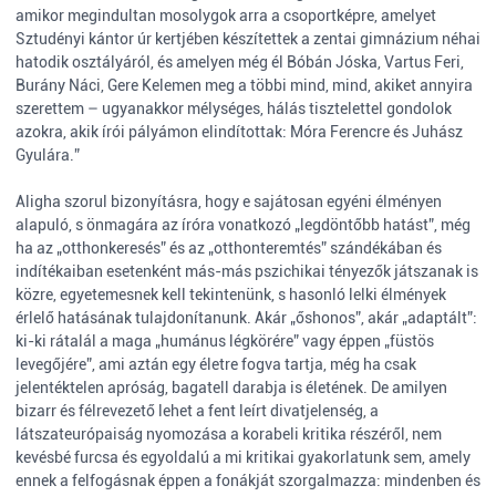
amikor megindultan mosolygok arra a csoportképre, amelyet
Sztudényi kántor úr kertjében készítettek a zentai gimnázium néhai
hatodik osztályáról, és amelyen még él Bóbán Jóska, Vartus Feri,
Burány Náci, Gere Kelemen meg a többi mind, mind, akiket annyira
szerettem – ugyanakkor mélységes, hálás tisztelettel gondolok
azokra, akik írói pályámon elindítottak: Móra Ferencre és Juhász
Gyulára.”
Aligha szorul bizonyításra, hogy e sajátosan egyéni élményen
alapuló, s önmagára az íróra vonatkozó „legdöntőbb hatást”, még
ha az „otthonkeresés” és az „otthonteremtés” szándékában és
indítékaiban esetenként más-más pszichikai tényezők játszanak is
közre, egyetemesnek kell tekintenünk, s hasonló lelki élmények
érlelő hatásának tulajdonítanunk. Akár „őshonos”, akár „adaptált”:
ki-ki rátalál a maga „humánus légkörére” vagy éppen „füstös
levegőjére”, ami aztán egy életre fogva tartja, még ha csak
jelentéktelen apróság, bagatell darabja is életének. De amilyen
bizarr és félrevezető lehet a fent leírt divatjelenség, a
látszateurópaiság nyomozása a korabeli kritika részéről, nem
kevésbé furcsa és egyoldalú a mi kritikai gyakorlatunk sem, amely
ennek a felfogásnak éppen a fonákját szorgalmazza: mindenben és