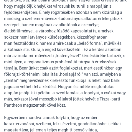
életműve, s ez nemcsak indokolja, hanem egyenesen elvárja tőlünk,
hogy megjelöljük helyüket városunk kulturális mappáján s
fejlődésrendjében. E hely rögzítésében azonban nem kizárólag a
minőség, a szellemi-művészi-tudományos alkotás értéke játszik
szerepet, hanem magának az alkotónak a személye,
életkörülményei, a városhoz fűződő kapcsolatai is, amelyek
sokszor nem látványos külsőségekben, kézzelfoghatóan
manifesztálódnak, hanem amire csak a „belső forma”, művük és
alkotásuk struktúrája enged következtetni. Ez a kérdés azonban
már az irodalmi-művészeti „kistenyészet” kérdéskörébe tartozik, s
mint ilyen, a regionalizmus problémáját tárgyaló értekezések
témája. Bennünket csak azért foglalkoztat, mert esetünkben egy
földrajzi-történelmi lokalitás „honlapjáról” van szó, amelyben a
„zentai” megnevezésnek kirekesztő funkciója is lehet, hisz bárki
jogosan vetheti fel a kérdést: Hogyan és miféle megfontolás
alapján jelöljük ki például a szenttamási, a topolyai, a csókai vagy
más, sokszor jóval messzibb tájakról jöttek helyét e Tisza-parti
Pantheon megszentelt kövei közt.
Egyszerűen mondva: annak folytán, hogy az ember
karaktervonásai, szellemi, lelki, érzelmi, gondolkodásbeli, etikai
magatartása, jelleme s teljes meghitt benső világa,