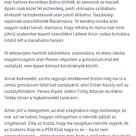
már hatéves koromban dobra ütötték, és semmink se maradt.
Apám csak közel fél esztendeig, pesti »hónapos szobában«
átvészelt tartózkodásunk után jutott álláshoz. Gazdasági
ispánnak szerződtették Rácalmásra. Itt kemény munka árán
nagyon sokat tanult, elannyira, hogy néhány év múlva már mint
jóhírű szakember kapott szerződést Léderer Artúr csókai birtokára.
Intéző lett a macahalmi tanyán.
Itt édesanyám tanított betűvetésre, számolásra, és elemi iskolai
magánvizsgáim után Pesten végeztem a gimnázium első két
osztályát, nem éppen könnyű körülmények között…
Annál kedvesebb, szinte ragyogó emlékeimet őrzöm még ma is a
zentai gimnázium felső hat osztályáról, ahol Orbán Károly volt az
osztályfőnököm, Veress Árpád, doktor Fülöp Adorján és doktor
Teleky István a legkedvesebb tanáraim…
Aztán jött a műegyetem, az első világháború négy esztendeje, és
már azt se tudom, hogyan váltogattam a mérnöki pályát az
írogatással. Elég az hozzá, hogy ma nyugdíjas mérnök vagyok, de
az Irodalmi Alap és a PEN Klub tagja is, és – ha ez nem