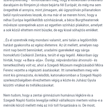
szerénytelenség – elmondanám még, hogy a lexikonban olvasható
darabjaim és filmjeim jó része bejárta fél Európát, és még ma sem
öregedtek el annyira, mint jómagam, aki úgyszólván pillanatokon
belül nyolcvanéves leszek, és ma már el se merem hinni, hogy a
néhai Európa legelőkelőbb színházának, a bécsi Burgtheaternek
művészei szerepelnek azon az egyetlen színházi plakáton, amelyet
a sok közül eltettem mint büszke, de egy kissé sóhajtós emléket.
…És el szeretnék még mondani valamit, ami talán a legdöntőbb
hatást gyakorolta az egész életemre. Az út mellett, amelyen nap
mint nap bevitt bennünket, uradalmi gyerekeket egy sárga
homokfutó Csókáról Zentára, terült el egy legelő. Akkoriban úgy
hívták, hogy: »a Bara-alja«. Ősrégi, népvándorlási átvonuló- és
temetkezőhely volt ez, ahol a Szegedi Múzeum megbízásából Móra
Ferenc vezette a régészeti ásatásokat. Itt ismerkedtem meg vele
mint kis gimnazista, és később, katonakoromban a Szegedi Napló
szerkesztőségében élvezhettem végig a közte és Juhász Gyula
közötti vitákat és tréfálkozásokat.
Nem tudom, hogy a zentai gimnázium humánus légköre és a
Szegedi Napló füstös levegője nélkül vállalkozni mertem volna-e a
mérnöki körző mellett még az írói toll forgatására is. De most,