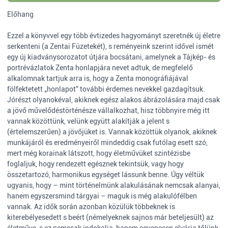
Előhang
Ezzel a könyvvel egy több évtizedes hagyományt szeretnék új életre
serkenteni (a Zentai Füzetekét), s reményeink szerint idővel ismét
egy új kiadványsorozatot útjára bocsátani, amelynek a Tájkép- és
portrévázlatok Zenta honlapjára nevet adtuk, de megfelelő
alkalomnak tartjuk arra is, hogy a Zenta monográfiájával
fölfektetett „honlapot” további érdemes nevekkel gazdagítsuk.
Jórészt olyanokéval, akiknek egész alakos ábrázolására majd csak
a jövő művelődéstörténésze vállalkozhat, hisz többnyire még itt
vannak közöttünk, velünk együtt alakítják a jelent s
(értelemszerűen) a jövőjüket is. Vannak közöttük olyanok, akiknek
munkájáról és eredményeiről mindeddig csak futólag esett szó,
mert még korainak látszott, hogy életművüket szintézisbe
foglaljuk, hogy rendezett egésznek tekintsük, vagy hogy
összetartozó, harmonikus egységet lássunk benne. Úgy véltük
ugyanis, hogy – mint történelmünk alakulásának nemcsak alanyai,
hanem egyszersmind tárgyai – maguk is még alakulófélben
vannak. Az idők során azonban közülük többeknek is
kiterebélyesedett s beért (némelyeknek sajnos már beteljesült) az