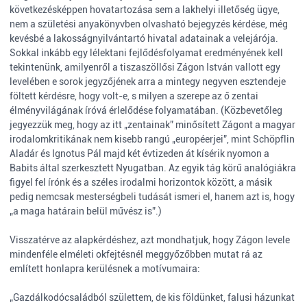
következésképpen hovatartozása sem a lakhelyi illetőség ügye,
nem a születési anyakönyvben olvasható bejegyzés kérdése, még
kevésbé a lakosságnyilvántartó hivatal adatainak a velejárója.
Sokkal inkább egy lélektani fejlődésfolyamat eredményének kell
tekintenünk, amilyenről a tiszaszöllősi Zágon István vallott egy
levelében e sorok jegyzőjének arra a mintegy negyven esztendeje
föltett kérdésre, hogy volt-e, s milyen a szerepe az ő zentai
élményvilágának íróvá érlelődése folyamatában. (Közbevetőleg
jegyezzük meg, hogy az itt „zentainak” minősített Zágont a magyar
irodalomkritikának nem kisebb rangú „européerjei”, mint Schöpflin
Aladár és Ignotus Pál majd két évtizeden át kísérik nyomon a
Babits által szerkesztett Nyugatban. Az egyik tág körű analógiákra
figyel fel írónk és a széles irodalmi horizontok között, a másik
pedig nemcsak mesterségbeli tudását ismeri el, hanem azt is, hogy
„a maga határain belül művész is”.)
Visszatérve az alapkérdéshez, azt mondhatjuk, hogy Zágon levele
mindenféle elméleti okfejtésnél meggyőzőbben mutat rá az
említett honlapra kerülésnek a motívumaira:
„Gazdálkodócsaládból születtem, de kis földünket, falusi házunkat