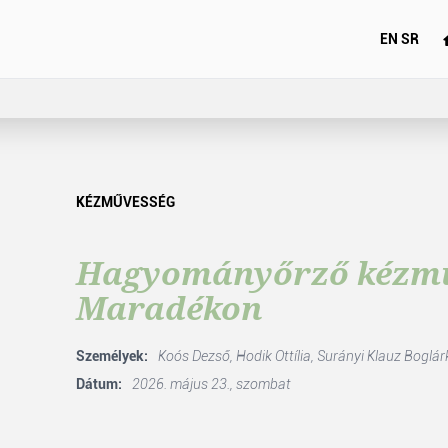
EN
SR
KÉZMŰVESSÉG
Hagyományőrző kézmű
Maradékon
Személyek:
Koós Dezső,
Hodik Ottília,
Surányi Klauz Boglár
Dátum:
2026. május 23., szombat