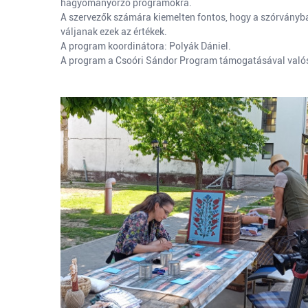
hagyományőrző programokra.
A szervezők számára kiemelten fontos, hogy a szórványba
váljanak ezek az értékek.
A program koordinátora: Polyák Dániel.
A program a Csoóri Sándor Program támogatásával való