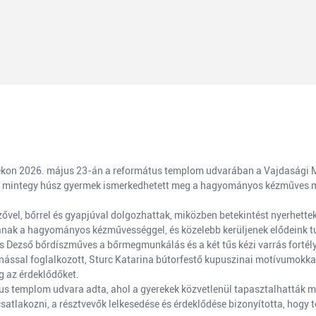
on 2026. május 23-án a református templom udvarában a Vajdasági Ma
án mintegy húsz gyermek ismerkedhetett meg a hagyományos kézműves m
vel, bőrrel és gyapjúval dolgozhattak, miközben betekintést nyerhettek 
anak a hagyományos kézművességgel, és közelebb kerüljenek elődeink 
 Dezső bőrdíszműves a bőrmegmunkálás és a két tűs kézi varrás fortély
nással foglalkozott, Sturc Katarina bútorfestő kupuszinai motívumokkal 
g az érdeklődőket.
 templom udvara adta, ahol a gyerekek közvetlenül tapasztalhatták meg 
satlakozni, a résztvevők lelkesedése és érdeklődése bizonyította, hogy t