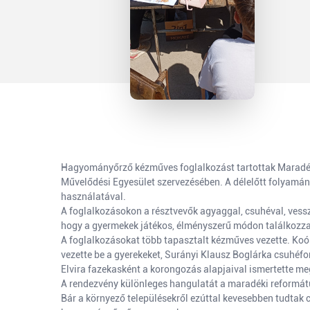
Hagyományőrző kézműves foglalkozást tartottak Maradék
Művelődési Egyesület szervezésében. A délelőtt folyam
használatával.
A foglalkozásokon a résztvevők agyaggal, csuhéval, vessző
hogy a gyermekek játékos, élményszerű módon találkozz
A foglalkozásokat több tapasztalt kézműves vezette. Koós
vezette be a gyerekeket, Surányi Klausz Boglárka csuhéfo
Elvira fazekasként a korongozás alapjaival ismertette me
A rendezvény különleges hangulatát a maradéki református
Bár a környező településekről ezúttal kevesebben tudtak c