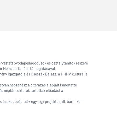
rveztett óvodapedagógusok és osztálytanítók részére
ar Nemzeti Tanács támogatásával.
mény igazgatója és Cseszák Balázs, a HHHV kulturális
ván népzenész a citerázás alapjait ismertette,
és néptáncoktatók tartottak előadást a
zásokat beépítsék egy-egy projektbe, ill. bármikor