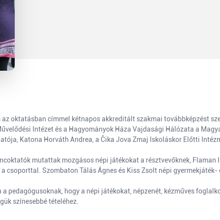
az oktatásban címmel kétnapos akkreditált szakmai továbbképzést sze
Művelődési Intézet és a Hagyományok Háza Vajdasági Hálózata a Magy
ója, Katona Horváth Andrea, a Čika Jova Zmaj Iskoláskor Előtti Intéz
coktatók mutattak mozgásos népi játékokat a résztvevőknek, Flaman Ist
 a csoporttal. Szombaton Tálás Ágnes és Kiss Zsolt népi gyermekjáték- 
on a pedagógusoknak, hogy a népi játékokat, népzenét, kézműves foglalko
gük színesebbé tételéhez.