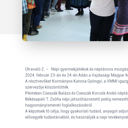
Útravaló 2. – Népi gyermekjátékok és néptáncos mozgás 
2024. február 23-án és 24-én Adán a Vajdasági Magyar 
A résztvevőket Kormányos Katona Gyöngyi, a VMMI igazgat
szervezője köszöntötték.
Pénteken Cseszák Balázs és Cseszák Korcsik Anikó néptán
Békésapáti T. Zsófia népi játszóházvezető pedig nemezelt
hagyományismereti foglalkozásokról.
A képzések fő célja, hogy gyakorlati tudást, anyagot adj
elővegyék tudástárukból, és használják a napi tevékenysé