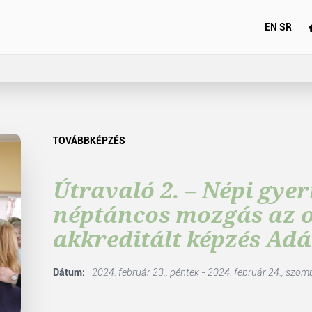
EN
SR
TOVÁBBKÉPZÉS
Útravaló 2. – Népi gye
néptáncos mozgás az 
akkreditált képzés Ad
Dátum:
2024. február 23., péntek - 2024. február 24., szom