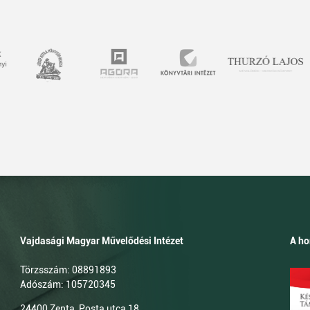
Vajdasági Magyar Művelődési Intézet
A ho
Törzsszám: 08891893
Adószám: 105720345
24400 Zenta, Posta utca 18.