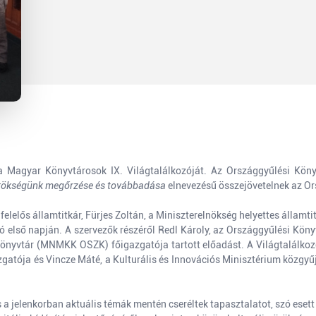
Magyar Könyvtárosok IX. Világtalálkozóját. Az Országgyűlési Kön
 örökségünk megőrzése és továbbadása
elnevezésű összejövetelnek az Or
elelős államtitkár, Fürjes Zoltán, a Miniszterelnökség helyettes államt
ó első napján. A szervezők részéről Redl Károly, az Országgyűlési Kön
yvtár (MNMKK OSZK) főigazgatója tartott előadást. A Világtalálko
zgatója és Vincze Máté, a Kulturális és Innovációs Minisztérium közgyűjt
a jelenkorban aktuális témák mentén cseréltek tapasztalatot, szó esett 