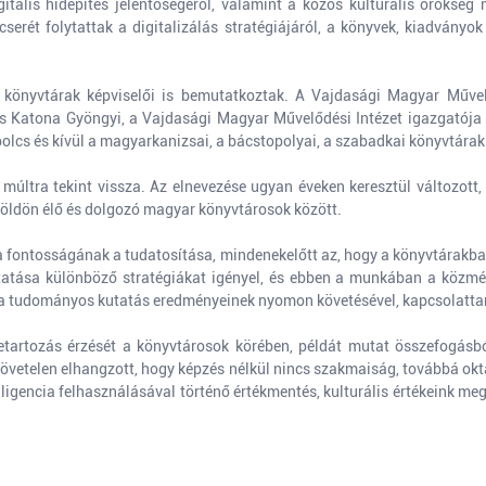
gitális hídépítés jelentőségéről, valamint a közös kulturális öröksé
erét folytattak a digitalizálás stratégiájáról, a könyvek, kiadványo
 könyvtárak képviselői is bemutatkoztak. A Vajdasági Magyar Művelő
os Katona Gyöngyi, a Vajdasági Magyar Művelődési Intézet igazgatója i
cs és kívül a magyarkanizsai, a bácstopolyai, a szabadkai könyvtárak 
múltra tekint vissza. Az elnevezése ugyan éveken keresztül változott,
földön élő és dolgozó magyar könyvtárosok között.
ma fontosságának a tudatosítása, mindenekelőtt az, hogy a könyvtárakb
utatása különböző stratégiákat igényel, és ebben a munkában a közmé
, a tudományos kutatás eredményeinek nyomon követésével, kapcsolatta
etartozás érzését a könyvtárosok körében, példát mutat összefogásból
zejövetelen elhangzott, hogy képzés nélkül nincs szakmaiság, továbbá ok
elligencia felhasználásával történő értékmentés, kulturális értékeink m