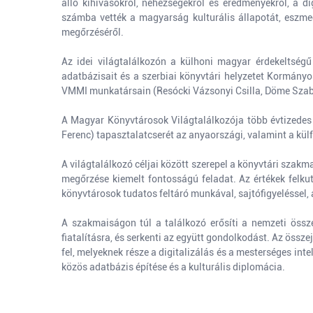
álló kihívásokról, nehézségekről és eredményekről, a di
számba vették a magyarság kulturális állapotát, eszmecs
megőrzéséről.
Az idei világtalálkozón a külhoni magyar érdekeltségű
adatbázisait és a szerbiai könyvtári helyzetet Kormány
VMMI munkatársain (Resócki Vázsonyi Csilla, Döme Szabol
A Magyar Könyvtárosok Világtalálkozója több évtizedes 
Ferenc) tapasztalatcserét az anyaországi, valamint a kül
A világtalálkozó céljai között szerepel a könyvtári szak
megőrzése kiemelt fontosságú feladat. Az értékek felk
könyvtárosok tudatos feltáró munkával, sajtófigyeléssel
A szakmaiságon túl a találkozó erősíti a nemzeti össz
fiatalításra, és serkenti az együtt gondolkodást. Az öss
fel, melyeknek része a digitalizálás és a mesterséges int
közös adatbázis építése és a kulturális diplomácia.