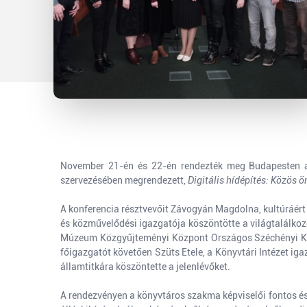
November 21-én és 22-én rendezték meg Budapesten a 
szervezésében megrendezett,
Digitális hídépítés: Közös
A konferencia résztvevőit Závogyán Magdolna, kultúráért f
és közművelődési igazgatója köszöntötte a világtalálkoz
Múzeum Közgyűjteményi Központ Országos Széchényi Kön
főigazgatót követően Szüts Etele, a Könyvtári Intézet iga
államtitkára köszöntette a jelenlévőket.
A rendezvényen a könyvtáros szakma képviselői fontos és 