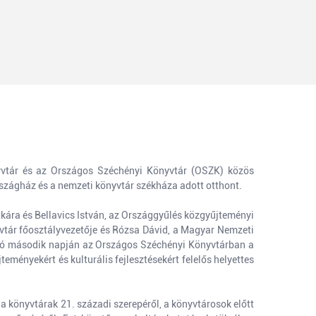
yvtár és az Országos Széchényi Könyvtár (OSZK) közös
szágház és a nemzeti könyvtár székháza adott otthont.
itkára és Bellavics István, az Országgyűlés közgyűjteményi
yvtár főosztályvezetője és Rózsa Dávid, a Magyar Nemzeti
zó második napján az Országos Széchényi Könyvtárban a
eményekért és kulturális fejlesztésekért felelős helyettes
a könyvtárak 21. századi szerepéről, a könyvtárosok előtt