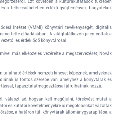
g megőrzéséről. Ezt követően a kultúrakutatások tükrében
k és a felbecsülhetetlen értékű gyűjtemények, hagyatékok
dési Intézet (VMMI) könyvtári tevékenységét, digitális
smertette előadásában. A világtalálkozón jelen voltak a
vezetői és érdeklődő könyvtárosai.
 mivel más elképzelés vezérelte a megszervezését, Novák
an található értékek nemzeti kincset képeznek, amelyeknek
diának is fontos szerepe van, amelyhez a könyvtárak és
rtással, tapasztalatmegosztással járulhatnak hozzá.
, választ ad, hogyan kell megújulni, törekvést mutat a
tatói és kutatói követelményekre is megoldásokat vázoltak
egőrzése, a határon túli könyvtárak állománygyarapítása, a