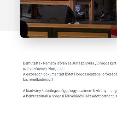
Bemutatták Németh István és Juhász Gyula „Virágos kert
szervezésében, Horgoson.
A gazdagon dokumentált kötet Horgos népzenei örökségét t
közreműködésével.
A kiadvány különlegessége, hogy csaknem tízórányi hangf
A bemutatónak a horgosi Művelődési Ház adott otthont, ah