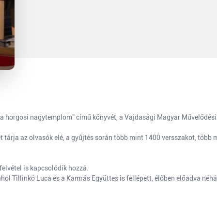
 a horgosi nagytemplom” című könyvét, a Vajdasági Magyar Művelődési 
árja az olvasók elé, a gyűjtés során több mint 1400 versszakot, több m
elvétel is kapcsolódik hozzá.
ol Tillinkó Luca és a Kamrás Együttes is fellépett, élőben előadva néh