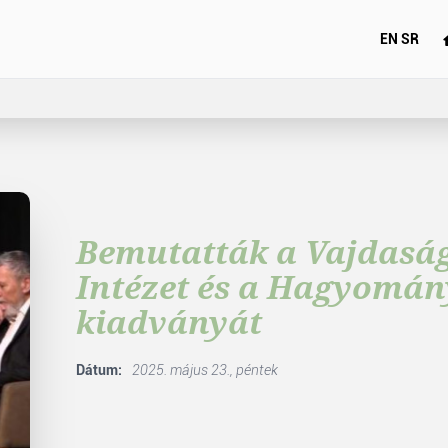
EN
SR
Bemutatták a Vajdasá
Intézet és a Hagyomá
kiadványát
Dátum:
2025. május 23., péntek