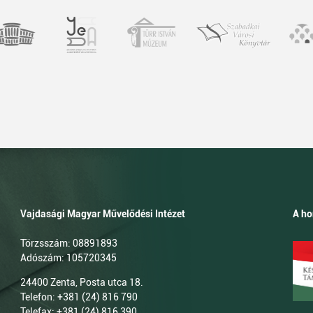
Vajdasági Magyar Művelődési Intézet
A ho
Törzsszám: 08891893
Adószám: 105720345
24400 Zenta, Posta utca 18.
Telefon: +381 (24) 816 790
Telefax: +381 (24) 816 390