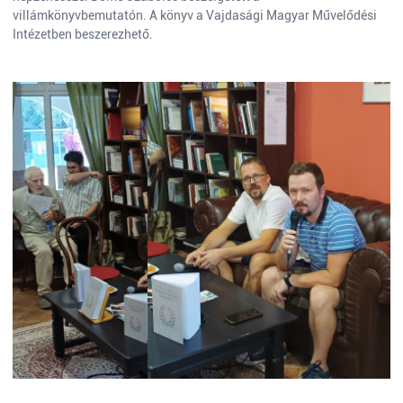
villámkönyvbemutatón. A könyv a Vajdasági Magyar Művelődési
Intézetben beszerezhető.