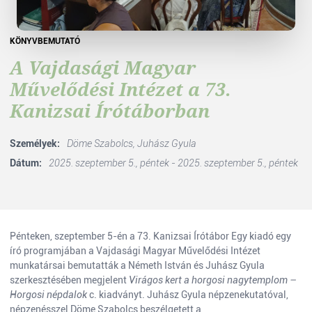
KÖNYVBEMUTATÓ
A Vajdasági Magyar
Művelődési Intézet a 73.
Kanizsai Írótáborban
Személyek:
Döme Szabolcs,
Juhász Gyula
Dátum:
2025. szeptember 5., péntek - 2025. szeptember 5., péntek
Pénteken, szeptember 5-én a 73. Kanizsai Írótábor Egy kiadó egy
író programjában a Vajdasági Magyar Művelődési Intézet
munkatársai bemutatták a Németh István és Juhász Gyula
szerkesztésében megjelent
Virágos kert a horgosi nagytemplom –
Horgosi népdalok
c. kiadványt. Juhász Gyula népzenekutatóval,
népzenésszel Döme Szabolcs beszélgetett a