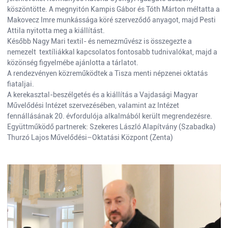
köszöntötte. A megnyitón Kampis Gábor és Tóth Márton méltatta a
Makovecz Imre munkássága köré szerveződő anyagot, majd Pesti
Attila nyitotta meg a kiállítást.
Később Nagy Mari textil- és nemezművész is összegezte a
nemezelt textíliákkal kapcsolatos fontosabb tudnivalókat, majd a
közönség figyelmébe ajánlotta a tárlatot.
A rendezvényen közreműködtek a Tisza menti népzenei oktatás
fiataljai.
A kerekasztal-beszélgetés és a kiállítás a Vajdasági Magyar
Művelődési Intézet szervezésében, valamint az Intézet
fennállásának 20. évfordulója alkalmából került megrendezésre.
Együttműködő partnerek: Szekeres László Alapítvány (Szabadka)
Thurzó Lajos Művelődési–Oktatási Központ (Zenta)