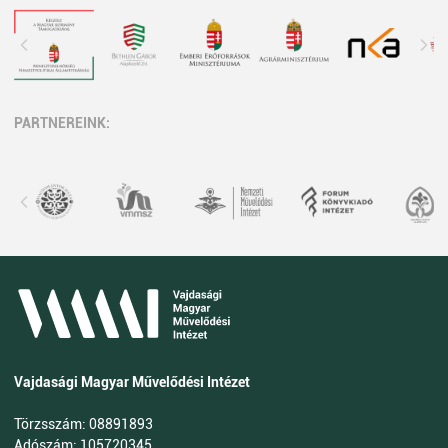
PARTNEREINK:
Vajdasági Magyar Művelődési Intézet
Törzsszám: 08891893
Adószám: 105720345