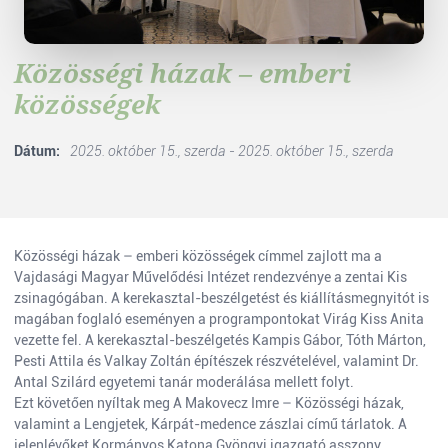
Közösségi házak – emberi
közösségek
Dátum:
2025. október 15., szerda - 2025. október 15., szerda
Közösségi házak – emberi közösségek címmel zajlott ma a
Vajdasági Magyar Művelődési Intézet rendezvénye a zentai Kis
zsinagógában. A kerekasztal-beszélgetést és kiállításmegnyitót is
magában foglaló eseményen a programpontokat Virág Kiss Anita
vezette fel. A kerekasztal-beszélgetés Kampis Gábor, Tóth Márton,
Pesti Attila és Valkay Zoltán építészek részvételével, valamint Dr.
Antal Szilárd egyetemi tanár moderálása mellett folyt.
Ezt követően nyíltak meg A Makovecz Imre – Közösségi házak,
valamint a Lengjetek, Kárpát-medence zászlai című tárlatok. A
jelenlévőket Kormányos Katona Gyöngyi igazgató asszony