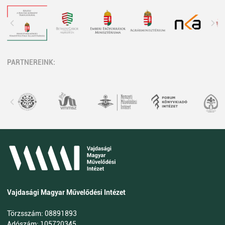
PARTNEREINK:
Vajdasági Magyar Művelődési Intézet
Törzsszám: 08891893
Adószám: 105720345