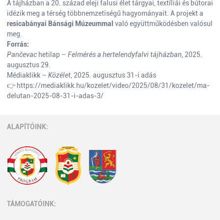
A tájházban a 20. század eleji falusi élet tárgyai, textíliái és bútorai
idézik meg a térség többnemzetiségű hagyományait. A projekt a
resicabányai Bánsági Múzeummal
való együttműködésben valósul
meg.
Forrás:
Pančevac
hetilap –
Felmérés a hertelendyfalvi tájházban
, 2025.
augusztus 29.
Médiaklikk –
Közélet
, 2025. augusztus 31-i adás
👉
https://mediaklikk.hu/kozelet/video/2025/08/31/kozelet/ma-
delutan-2025-08-31-i-adas-3/
ALAPÍTÓINK:
TÁMOGATÓINK: