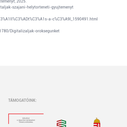
jteményt
, 2025.
aljak-szajani-helytorteneti-gyujtemenyt
ki%C3%A1ll%C3%ADt%C3%A1s-a-c%C3%A9l_1590491.html
780/Digitalizaljak-oroksegunket
TÁMOGATÓINK: