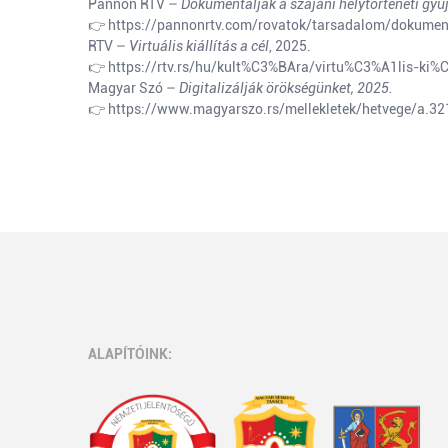
Pannon RTV –
Dokumentálják a szajáni helytörténeti gyű
👉
https://pannonrtv.com/rovatok/tarsadalom/dokument
RTV –
Virtuális kiállítás a cél
, 2025.
👉
https://rtv.rs/hu/kult%C3%BAra/virtu%C3%A1lis-
Magyar Szó –
Digitalizálják örökségünket, 2025.
👉
https://www.magyarszo.rs/mellekletek/hetvege/a.321
ALAPÍTÓINK: