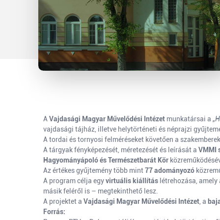
A
Vajdasági Magyar Művelődési Intézet
munkatársai a
„H
vajdasági tájház, illetve helytörténeti és néprajzi gyűjt
A tordai és tornyosi felméréseket követően a szakembere
A tárgyak fényképezését, méretezését és leírását a
VMMI 
Hagyományápoló és Természetbarát Kör
közreműködésév
Az értékes gyűjtemény több mint
77 adományozó
közreműk
A program célja egy
virtuális kiállítás
létrehozása, amely 
másik feléről is – megtekinthető lesz.
A projektet a
Vajdasági Magyar Művelődési Intézet
, a
baj
Forrás: