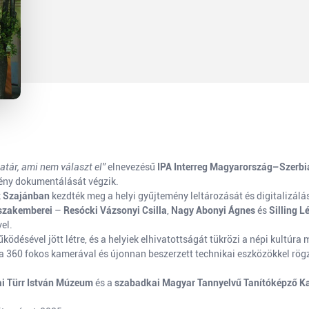
atár, ami nem választ el”
elnevezésű
IPA Interreg Magyarország–Szerb
emény dokumentálását végzik.
k
Szajánban
kezdték meg a helyi gyűjtemény leltározását és digitalizálá
szakemberei
–
Resócki Vázsonyi Csilla
,
Nagy Abonyi Ágnes
és
Silling L
el.
ödésével jött létre, és a helyiek elhivatottságát tükrözi a népi kultúra 
a 360 fokos kamerával és újonnan beszerzett technikai eszközökkel rögzí
ai Türr István Múzeum
és a
szabadkai Magyar Tannyelvű Tanítóképző K