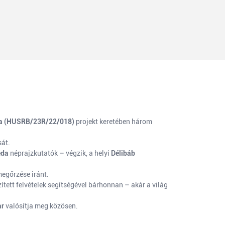
ia (HUSRB/23R/22/018)
projekt keretében három
sát.
éda
néprajzkutatók – végzik, a helyi
Délibáb
megőrzése iránt.
tett felvételek segítségével bárhonnan – akár a világ
ar
valósítja meg közösen.