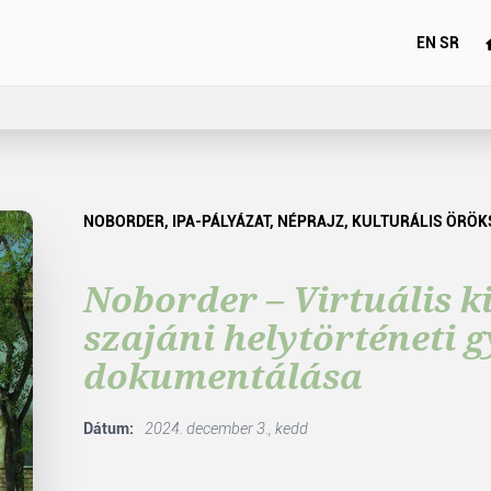
EN
SR
NOBORDER, IPA-PÁLYÁZAT, NÉPRAJZ, KULTURÁLIS ÖRÖK
Noborder – Virtuális kiá
szajáni helytörténeti 
dokumentálása
Dátum:
2024. december 3., kedd