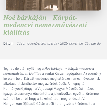
Noé bárkáján – Kárpát-
medencei nemezművészeti
kiállítás
Dátum:
2025. november 26., szerda - 2025. november 26., szerda
Tegnap délután nyílt meg a
Noé bárkáján – Kárpát-medencei
nemezművészeti kiállítás
a zentai Kis zsinagógában. Az esemény
keretein belül Kárpát-medence meghatározó nemezművészeinek
alkotásait tekinthették meg az érdeklődők. A megnyitón
Kormányos Gyöngyi, a Vajdasági Magyar Művelődési Intézet
igazgató asszonya köszöntötte a jelenlévőket, egyúttal örömmel
számolt be arról, hogy a közelmúltban megrendezett V.
Hungarikum Díjátadó Gálán a déli harangszó is kiérdemelte a