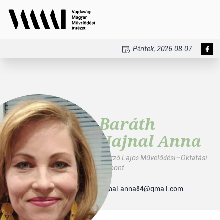
Péntek, 2026.08.07.
Baráth
Hajnal Anna
Thurzó Lajos Művelődési–Oktatási
Központ
hajnal.anna84@gmail.com