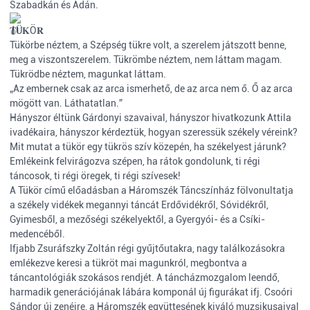
Szabadkán és Adán.
𝐓Ü𝐊Ö𝐑
Tükörbe néztem, a Szépség tükre volt, a szerelem játszott benne,
meg a viszontszerelem. Tükrömbe néztem, nem láttam magam.
Tükrödbe néztem, magunkat láttam.
„Az embernek csak az arca ismerhető, de az arca nem ő. Ő az arca
mögött van. Láthatatlan.”
Hányszor éltünk Gárdonyi szavaival, hányszor hivatkozunk Attila
ivadékaira, hányszor kérdeztük, hogyan szeressük székely véreink?
Mit mutat a tükör egy tükrös szív közepén, ha székelyest járunk?
Emlékeink felvirágozva szépen, ha rátok gondolunk, ti régi
táncosok, ti régi öregek, ti régi szívesek!
A Tükör című előadásban a Háromszék Táncszínház fölvonultatja
a székely vidékek megannyi táncát Erdővidékről, Sóvidékről,
Gyimesből, a mezőségi székelyektől, a Gyergyói- és a Csíki-
medencéből.
Ifjabb Zsuráfszky Zoltán régi gyűjtőutakra, nagy találkozásokra
emlékezve keresi a tükröt mai magunkról, megbontva a
táncantológiák szokásos rendjét. A táncházmozgalom leendő,
harmadik generációjának lábára komponál új figurákat ifj. Csoóri
Sándor új zenéire, a Háromszék együttesének kiváló muzsikusaival