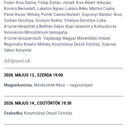
Fodor-Kiss Dalma, Fülöp Zoltán-József, Kiss Albert-Adorján,
Kovács Bernadett, Lakatos Ágnes, Lukács Réka, Márton Csaba,
Pável Hunor-Mihály, Portik-Cseres Norbert, Sopronyi Nándor-Áron,
Sorbán Dorottya, Szimjon Noémi, Vitályos Dorottya-Lídia
A turné létrejöttét a Bethlen Gábor Alap valamint a Kulturális és
Innovációs Minisztérium támogatja.
A turné társszervezői: Vajdasági Magyar Művelődési Intézet,
Regionális Kreatív Műhely, Kosztolányi Dezső Színház, Szarvas
Gábor Könyvtár.
Időpontok
2026. MÁJUS 13., SZERDA 19:00
Magyarkanizsa,
Művészetek Háza – nagyszínpad
2026. MÁJUS 14., CSÜTÖRTÖK 19:30
Szabadka,
Kosztolányi Dezső Színház