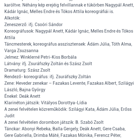
karöltve. Néhány kép erejéig felvillannak e tükörben Nagypál Anett,
Kádár Ignác, Melles Endre és Tókos Attila koreográfiái is.
Alkotók:
Zeneszerző: ifj. Csoóri Sándor
Koreográfusok: Nagypál Anett, Kádár Ignác, Melles Endre és Tókos
Attila
Táncmesterek, koreográfus asszisztensek: Ádám Júlia, Tóth Alma,
Varga Zsuzsanna
Jelmez: Winklerné Petri-Kiss Borbála
Látvány: ifj. Zsuráfszky Zoltán és Szász Zsolt
Dramaturg: Szász Zsolt
Rendező- koreográfus: ifj. Zsuráfszky Zoltán
Zene: Heveder zenekar – Fazakas Levente, Fazakas Albert, Szilágyi
László, Bajna György
Énekel: Deák Anett
Klarinéton játszik: Vitályos Dorottya-Lídia
A zenei felvételen közreműködik: Szilágyi Kata, Ádám Júlia, Erőss
Judit
A zenei felvételen dorombon játszik: B. Szabó Zsolt
Tánckar: Abonyi Rebeka, Balla Gergely, Deák Anett, Gere Csaba,
Gere Gabriella, Drimba Máté, Fazakas Mónika, Ferencz Péter,