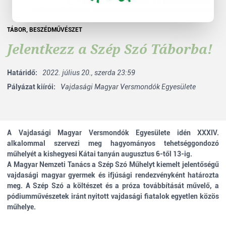
TÁBOR
,
BESZÉDMŰVÉSZET
Jelentkezz a Szép Szó Táborba!
Határidő:
2022. július 20., szerda 23:59
Pályázat kiírói:
Vajdasági Magyar Versmondók Egyesülete
A Vajdasági Magyar Versmondók Egyesülete idén XXXIV.
alkalommal szervezi meg hagyományos tehetséggondozó
műhelyét a kishegyesi Kátai tanyán
augusztus 6-től 13-ig.
A Magyar Nemzeti Tanács a
Szép Szó Műhely
t
kiemelt jelentőségű
vajdasági magyar gyermek és ifjúsági rendezvényként határozta
meg. A Szép Szó a költészet és a próza továbbítását művelő, a
pódiumművészetek iránt nyitott vajdasági fiatalok egyetlen közös
műhelye.