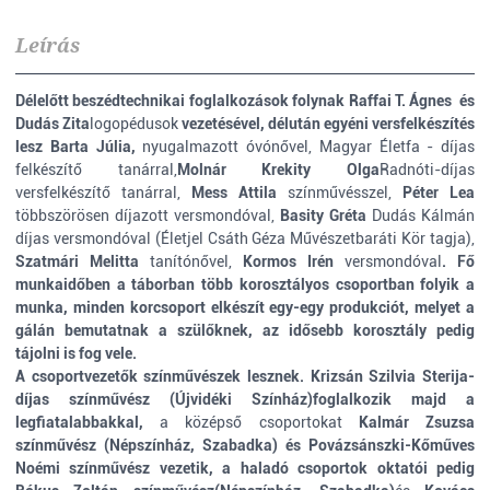
Leírás
Délelőtt beszédtechnikai foglalkozások folynak
Raffai T. Ágnes
és
Dudás Zita
logopédusok
vezetésével, délután egyéni versfelkészítés
lesz
Barta Júlia,
nyugalmazott óvónővel, Magyar Életfa - díjas
felkészítő tanárral,
Molnár Krekity Olga
Radnóti-díjas
versfelkészítő tanárral,
Mess Attila
színművésszel,
Péter Lea
többszörösen díjazott versmondóval,
Basity Gréta
Dudás Kálmán
díjas versmondóval (Életjel Csáth Géza Művészetbaráti Kör tagja),
Szatmári Melitta
tanítónővel,
Kormos Irén
versmondóval
. Fő
munkaidőben a táborban több korosztályos csoportban folyik a
munka, minden korcsoport elkészít egy-egy produkciót, melyet a
gálán bemutatnak a szülőknek, az idősebb korosztály pedig
tájolni is fog vele.
A csoportvezetők
színművészek lesznek.
Krizsán Szilvia
Sterija-
díjas színművész (Újvidéki Színház)
foglalkozik majd a
legfiatalabbakkal,
a középső csoportokat
Kalmár Zsuzsa
színművész (Népszínház, Szabadka) és
Povázsánszki-Kőműves
Noémi
színművész vezetik
, a haladó csoportok oktatói pedig