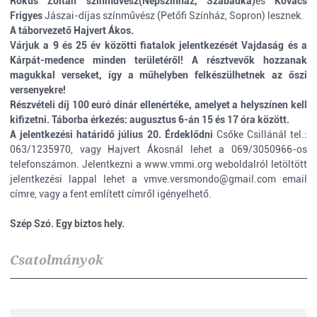
Rókus Zoltán
színművész
(Népszínház, Szabadka)
és
Kovács
Frigyes
Jászai-díjas színművész (Petőfi Színház, Sopron) lesznek.
A táborvezető
Hajvert Ákos
.
Várjuk a 9 és 25 év közötti fiatalok jelentkezését
Vajdaság és a
Kárpát-medence minden területéről! A résztvevők hozzanak
magukkal verseket, így a műhelyben felkészülhetnek az őszi
versenyekre!
Részvételi díj 100 euró dinár ellenértéke, amelyet a helyszínen kell
kifizetni. Táborba érkezés: augusztus 6-án 15 és 17 óra között.
A
jelentkezési határidő július 20
. Érdeklődni
Csőke Csillánál tel.:
063/1235970, vagy Hajvert Ákosnál lehet a 069/3050966-os
telefonszámon. Jelentkezni a www.vmmi.org weboldalról letöltött
jelentkezési lappal lehet a
vmve.versmondo@gmail.com
email
címre, vagy a fent említett címről igényelhető.
Szép Szó. Egy biztos hely.
Csatolmányok