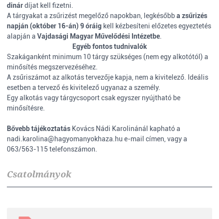
dinár
díjat kell fizetni.
A tárgyakat a zsűrizést megelőző napokban, legkésőbb
a zsűrizés
napján (október 16-án) 9 óráig
kell kézbesíteni előzetes egyeztetés
alapján a
Vajdasági Magyar Művelődési Intézetbe
.
Egyéb fontos tudnivalók
Szakáganként minimum 10 tárgy szükséges (nem egy alkotótól) a
minősítés megszervezéséhez.
A zsűriszámot az alkotás tervezője kapja, nem a kivitelező. Ideális
esetben a tervező és kivitelező ugyanaz a személy.
Egy alkotás vagy tárgycsoport csak egyszer nyújtható be
minősítésre.
Bővebb tájékoztatás
Kovács Nádi Karolinánál kapható a
nadi.karolina@hagyomanyokhaza.hu e-mail címen, vagy a
063/563-115 telefonszámon.
Csatolmányok