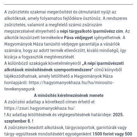
A zsűriztetés szakmai megerősítést és útmutatást nyújt az
alkotóknak, amely folyamatos fejlődésre ösztönöz. A rendszeres
zsűriztetés, valamint a megfelelő számú zsűriszám
megszerzésével elnyerhető a
népi tárgyalkotó iparművész cím
. Az
alkotók lezsűrizett termékeikre
Páva védjegyet
igényelhetnek. A
Hagyományok Háza tanúsító védjegye garantálja a vásárlók
számára, hogy az adott termék ellenőrzött, kiváló minőségű, így
kizárja a fogyasztók megtévesztését.
A különböző szakágak követelményeiről
„A népi iparművészeti
alkotások minősítésének szempontrendszere”
című könyvből
tájékozódhatnak, amely letölthető a Hagyományok Háza
honlapjáról: https://hagyomanyokhaza.hu/hu/minosito-
tevekenysegunk
A minősítés kérelmezésének menete
A zsűrizési adatlap a következő címen érhető el:
https://zsuri.hagyomanyokhaza.hu/.
!
Az adatlap kitöltésének és véglegesítésének határideje:
2025.
szeptember 8. !
A zsűrizésre beadott alkotások, tárgycsoportok, garnitúrák vagy
tárgy-együttesek minősítéséért egységenként
1500 forint vagy 500