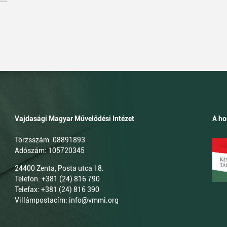
Vajdasági Magyar Művelődési Intézet
A ho
Törzsszám: 08891893
Adószám: 105720345
24400 Zenta, Posta utca 18.
Telefon: +381 (24) 816 790
Telefax: +381 (24) 816 390
Villámpostacím: info@vmmi.org