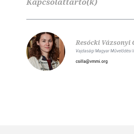
Kapcsolattartó(k)
Resócki Vázsonyi C
Vajdasági Magyar Művelődési I
csilla@vmmi.org