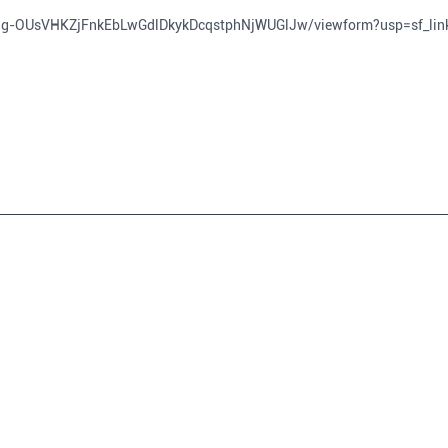
dag-OUsVHKZjFnkEbLwGdlDkykDcqstphNjWUGlJw/viewform?usp=sf_lin