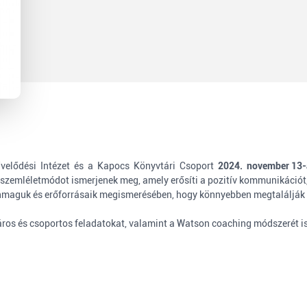
velődési Intézet és a Kapocs Könyvtári Csoport
2024. november 13
ó szemléletmódot ismerjenek meg, amely erősíti a pozitív kommunikációt,
nmaguk és erőforrásaik megismerésében, hogy könnyebben megtalálják a
áros és csoportos feladatokat, valamint a Watson coaching módszerét is