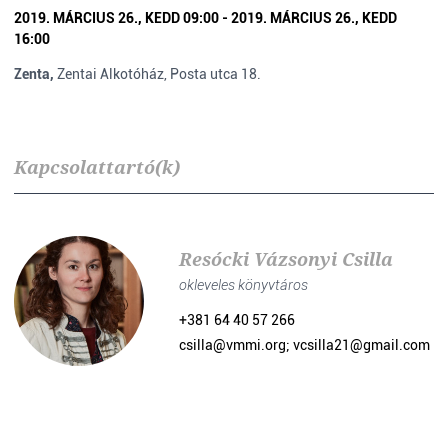
2019. MÁRCIUS 26., KEDD 09:00 - 2019. MÁRCIUS 26., KEDD
16:00
Zenta,
Zentai Alkotóház, Posta utca 18.
Kapcsolattartó(k)
Resócki Vázsonyi Csilla
okleveles könyvtáros
+381 64 40 57 266
csilla@vmmi.org; vcsilla21@gmail.com