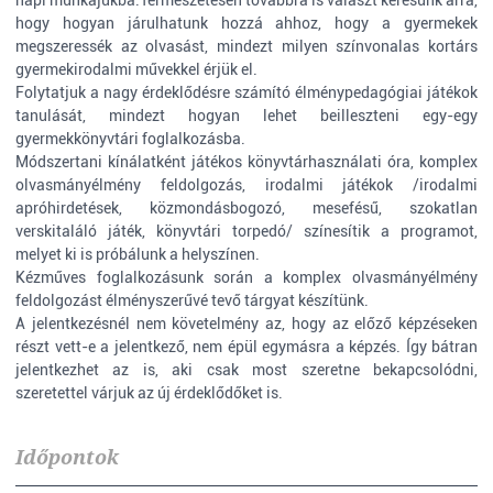
napi munkájukba.Természetesen továbbra is választ keresünk arra,
hogy hogyan járulhatunk hozzá ahhoz, hogy a gyermekek
megszeressék az olvasást, mindezt milyen színvonalas kortárs
gyermekirodalmi művekkel érjük el.
Folytatjuk a nagy érdeklődésre számító élménypedagógiai játékok
tanulását, mindezt hogyan lehet beilleszteni egy-egy
gyermekkönyvtári foglalkozásba.
Módszertani kínálatként játékos könyvtárhasználati óra, komplex
olvasmányélmény feldolgozás, irodalmi játékok /irodalmi
apróhirdetések, közmondásbogozó, mesefésű, szokatlan
verskitaláló játék, könyvtári torpedó/ színesítik a programot,
melyet ki is próbálunk a helyszínen.
Kézműves foglalkozásunk során a komplex olvasmányélmény
feldolgozást élményszerűvé tevő tárgyat készítünk.
A jelentkezésnél nem követelmény az, hogy az előző képzéseken
részt vett-e a jelentkező, nem épül egymásra a képzés. Így bátran
jelentkezhet az is, aki csak most szeretne bekapcsolódni,
szeretettel várjuk az új érdeklődőket is.
Időpontok