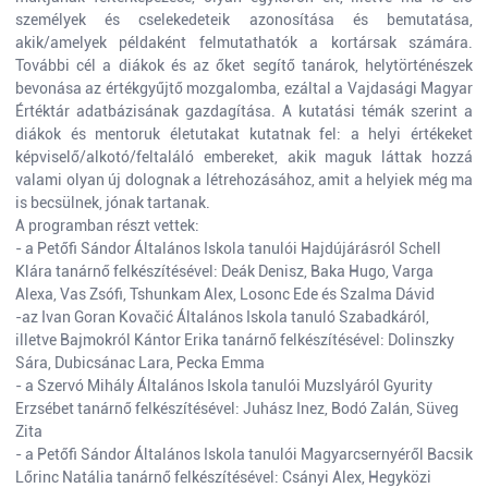
személyek és cselekedeteik azonosítása és bemutatása,
akik/amelyek példaként felmutathatók a kortársak számára.
További cél a diákok és az őket segítő tanárok, helytörténészek
bevonása az értékgyűjtő mozgalomba, ezáltal a Vajdasági Magyar
Értéktár adatbázisának gazdagítása. A kutatási témák szerint a
diákok és mentoruk életutakat kutatnak fel: a helyi értékeket
képviselő/alkotó/feltaláló embereket, akik maguk láttak hozzá
valami olyan új dolognak a létrehozásához, amit a helyiek még ma
is becsülnek, jónak tartanak.
A programban részt vettek:
- a Petőfi Sándor Általános Iskola tanulói Hajdújárásról Schell
Klára tanárnő felkészítésével: Deák Denisz, Baka Hugo, Varga
Alexa, Vas Zsófi, Tshunkam Alex, Losonc Ede és Szalma Dávid
-az Ivan Goran Kovačić Általános Iskola tanuló Szabadkáról,
illetve Bajmokról Kántor Erika tanárnő felkészítésével: Dolinszky
Sára, Dubicsánac Lara, Pecka Emma
- a Szervó Mihály Általános Iskola tanulói Muzslyáról Gyurity
Erzsébet tanárnő felkészítésével: Juhász Inez, Bodó Zalán, Süveg
Zita
- a Petőfi Sándor Általános Iskola tanulói Magyarcsernyéről Bacsik
Lőrinc Natália tanárnő felkészítésével: Csányi Alex, Hegyközi