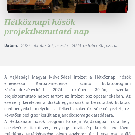
Hétköznapi hősök
projektbemutató nap
Dátum:
2024. október 30., szerda - 2024. október 30., szerda
A Vajdasági Magyar Művelődési Intézet a Hétköznapi hősök
elnevezésű Kárpát-medencei szintű kutatóprogram
zárórendezvényeként 2024. október 30-án, szerdán
projektbemutató napot tartott az Intézet oszlopcsarnokában. Az
esemény keretében a diákok egymásnak is bemutatták kutatási
eredményeiket, melyeket a felkért szakértők véleményeztek, ezt
követően pedig sor került az ajándékcsomagok átadására.
A Hétköznapi hősök program fő célja Vajdaságban is a helyi
cselekvésre ösztönzés, egy-egy közösség közeli- és távoli
múltjának feltérképezése, olyan egykoron élt, illetve ma is élő