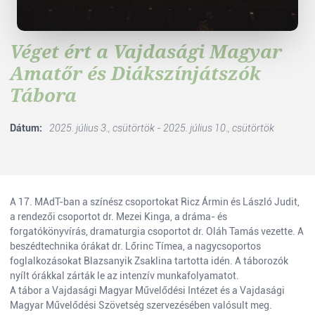
Véget ért a Vajdasági Magyar
Amatőr és Diákszínjátszók
Tábora
Dátum:
2025. július 3., csütörtök - 2025. július 10., csütörtök
A 17. MAdT-ban a színész csoportokat Ricz Ármin és László Judit,
a rendezői csoportot dr. Mezei Kinga, a dráma- és
forgatókönyvírás, dramaturgia csoportot dr. Oláh Tamás vezette. A
beszédtechnika órákat dr. Lőrinc Tímea, a nagycsoportos
foglalkozásokat Blazsanyik Zsaklina tartotta idén. A táborozók
nyílt órákkal zárták le az intenzív munkafolyamatot.
A tábor a Vajdasági Magyar Művelődési Intézet és a Vajdasági
Magyar Művelődési Szövetség szervezésében valósult meg.