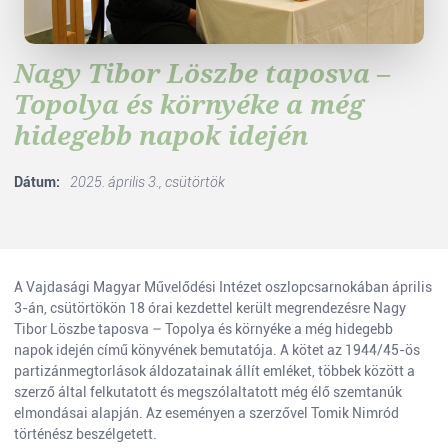
Nagy Tibor Löszbe taposva –
Topolya és környéke a még
hidegebb napok idején
Dátum:
2025. április 3., csütörtök
A Vajdasági Magyar Művelődési Intézet oszlopcsarnokában április
3-án, csütörtökön 18 órai kezdettel került megrendezésre Nagy
Tibor Löszbe taposva – Topolya és környéke a még hidegebb
napok idején című könyvének bemutatója. A kötet az 1944/45-ös
partizánmegtorlások áldozatainak állít emléket, többek között a
szerző által felkutatott és megszólaltatott még élő szemtanúk
elmondásai alapján. Az eseményen a szerzővel Tomik Nimród
történész beszélgetett.