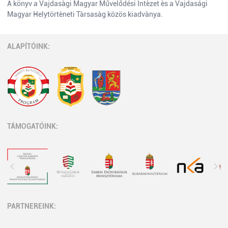
A könyv a Vajdasàgi Magyar Művelődési Intèzet ès a Vajdasági
Magyar Helytörtèneti Tàrsasàg közös kiadvànya.
ALAPÍTÓINK:
TÁMOGATÓINK:
PARTNEREINK: