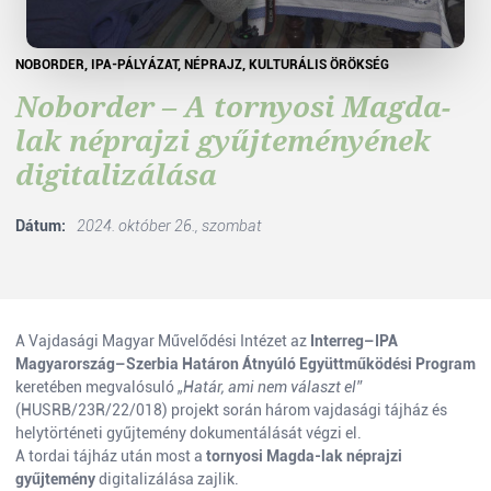
NOBORDER, IPA-PÁLYÁZAT, NÉPRAJZ, KULTURÁLIS ÖRÖKSÉG
Noborder – A tornyosi Magda-
lak néprajzi gyűjteményének
digitalizálása
Dátum:
2024. október 26., szombat
A Vajdasági Magyar Művelődési Intézet az
Interreg–IPA
Magyarország–Szerbia Határon Átnyúló Együttműködési Program
keretében megvalósuló
„Határ, ami nem választ el”
(HUSRB/23R/22/018) projekt során három vajdasági tájház és
helytörténeti gyűjtemény dokumentálását végzi el.
A tordai tájház után most a
tornyosi Magda-lak néprajzi
gyűjtemény
digitalizálása zajlik.