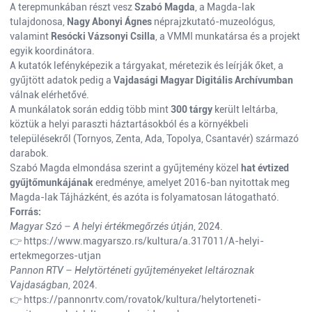
A terepmunkában részt vesz
Szabó Magda
, a Magda-lak
tulajdonosa,
Nagy Abonyi Ágnes
néprajzkutató-muzeológus,
valamint
Resócki Vázsonyi Csilla
, a VMMI munkatársa és a projekt
egyik koordinátora.
A kutatók lefényképezik a tárgyakat, méretezik és leírják őket, a
gyűjtött adatok pedig a
Vajdasági Magyar Digitális Archívumban
válnak elérhetővé.
A munkálatok során eddig több mint
300 tárgy
került leltárba,
köztük a helyi paraszti háztartásokból és a környékbeli
településekről (Tornyos, Zenta, Ada, Topolya, Csantavér) származó
darabok.
Szabó Magda elmondása szerint a gyűjtemény közel
hat évtized
gyűjtőmunkájának
eredménye, amelyet 2016-ban nyitottak meg
Magda-lak Tájházként, és azóta is folyamatosan látogatható.
Forrás:
Magyar Szó
–
A helyi értékmegőrzés útján
, 2024.
👉
https://www.magyarszo.rs/kultura/a.317011/A-helyi-
ertekmegorzes-utjan
Pannon RTV
–
Helytörténeti gyűjteményeket leltároznak
Vajdaságban
, 2024.
👉
https://pannonrtv.com/rovatok/kultura/helytorteneti-