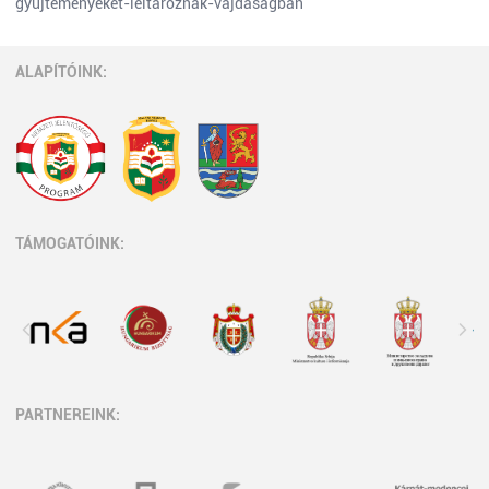
gyujtemenyeket-leltaroznak-vajdasagban
ALAPÍTÓINK:
TÁMOGATÓINK:
PARTNEREINK: