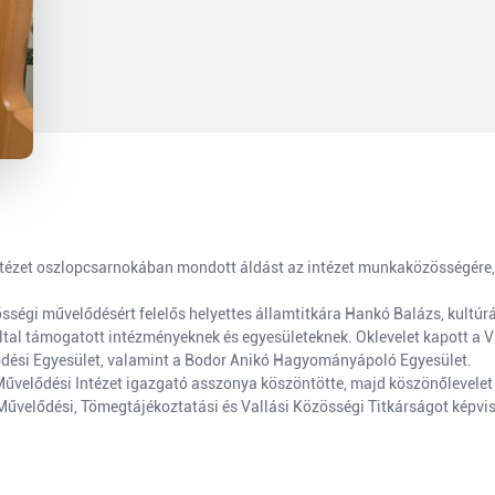
ntézet oszlopcsarnokában mondott áldást az intézet munkaközösségére
gi művelődésért felelős helyettes államtitkára Hankó Balázs, kultúráér
tal támogatott intézményeknek és egyesületeknek. Oklevelet kapott a V
ési Egyesület, valamint a Bodor Anikó Hagyományápoló Egyesület.
lődési Intézet igazgató asszonya köszöntötte, majd köszönőlevelet nyúj
űvelődési, Tömegtájékoztatási és Vallási Közösségi Titkárságot képvise