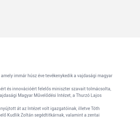
, amely immár húsz éve tevékenykedik a vajdasági magyar
t és innovációért felelős miniszter szavait tolmácsolta,
ajdasági Magyar Művelődési Intézet, a Thurzó Lajos
tott át az Intézet volt igazgatóinak, illetve Tóth
lő Kudlik Zoltán segédtitkárnak, valamint a zentai