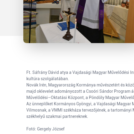
Ft. Sáfrány Dávid atya a Vajdasági Magyar Művelődési I
kultúra szolgálatában.
Novák Irén, Magyarország Kormánya művészetért és közössé
majd oklevelet adományozott a Csoóri Sándor Program ál
Művelődési–Oktatási Központ, a Pöndöly Magyar Művelőd
Az ünneplőket Kormányos Gyöngyi, a Vajdasági Magyar Műve
Vilmosnak, a VMMI székháza tervezőjének, a tartományi M
székhelyű szakmai partnereknek.
Fotó: Gergely József