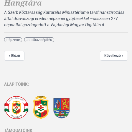
Hangtára
A Szerb Köztársaság Kulturális Minisztériuma társfinanszírozása
által drávaszögi eredeti népzenei gyűjtésekkel –összesen 277
népdallal gazdagodott a Vajdasági Magyar Digitális A...
népzene
adatbázisépítés
« Előző
Következő »
ALAPÍTÓINK:
TÁMOGATÓINK: