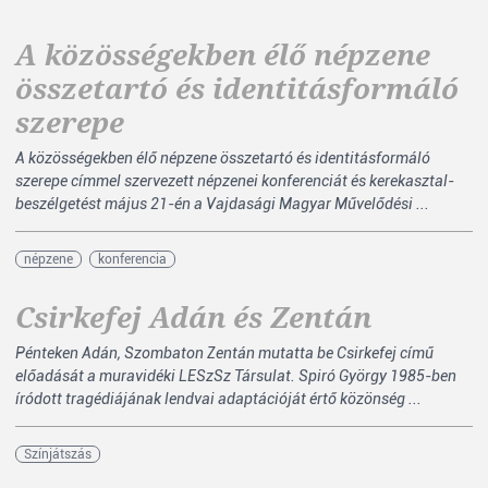
A közösségekben élő népzene
összetartó és identitásformáló
szerepe
A közösségekben élő népzene összetartó és identitásformáló
szerepe címmel szervezett népzenei konferenciát és kerekasztal-
beszélgetést május 21-én a Vajdasági Magyar Művelődési ...
népzene
konferencia
Csirkefej Adán és Zentán
Pénteken Adán, Szombaton Zentán mutatta be Csirkefej című
előadását a muravidéki LESzSz Társulat. Spiró György 1985-ben
íródott tragédiájának lendvai adaptációját értő közönség ...
Színjátszás