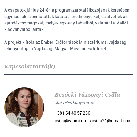
A csapatok június 24-én a program zárótalálkozójának keretében
egymásnak is bemutatták kutatási eredményeiket, és átvették az
ajándékcsomagokat, melyek egy-egy tabletből, valamint a VMMI
kiadványaiból álltak.
A projekt kiírója az Emberi Erőforrások Minisztériuma, vajdasági
lebonyolítója a Vajdasági Magyar Művelődési Intézet.
Kapcsolattartó(k)
Resócki Vázsonyi Csilla
okleveles könyvtáros
+381 64 40 57 266
csilla@vmmi.org; vcsilla21@gmail.com