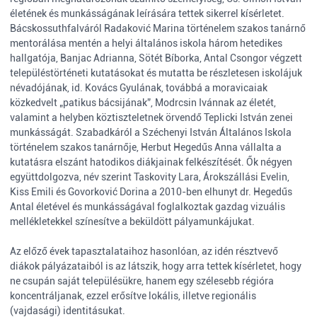
életének és munkásságának leírására tettek sikerrel kísérletet.
Bácskossuthfalváról Radaković Marina történelem szakos tanárnő
mentorálása mentén a helyi általános iskola három hetedikes
hallgatója, Banjac Adrianna, Sötét Bíborka, Antal Csongor végzett
településtörténeti kutatásokat és mutatta be részletesen iskolájuk
névadójának, id. Kovács Gyulának, továbbá a moravicaiak
közkedvelt „patikus bácsijának”, Modrcsin Ivánnak az életét,
valamint a helyben köztiszteletnek örvendő Teplicki István zenei
munkásságát. Szabadkáról a Széchenyi István Általános Iskola
történelem szakos tanárnője, Herbut Hegedűs Anna vállalta a
kutatásra elszánt hatodikos diákjainak felkészítését. Ők négyen
együttdolgozva, név szerint Taskovity Lara, Árokszállási Evelin,
Kiss Emili és Govorković Dorina a 2010-ben elhunyt dr. Hegedűs
Antal életével és munkásságával foglalkoztak gazdag vizuális
mellékletekkel színesítve a beküldött pályamunkájukat.
Az előző évek tapasztalataihoz hasonlóan, az idén résztvevő
diákok pályázataiból is az látszik, hogy arra tettek kísérletet, hogy
ne csupán saját településükre, hanem egy szélesebb régióra
koncentráljanak, ezzel erősítve lokális, illetve regionális
(vajdasági) identitásukat.