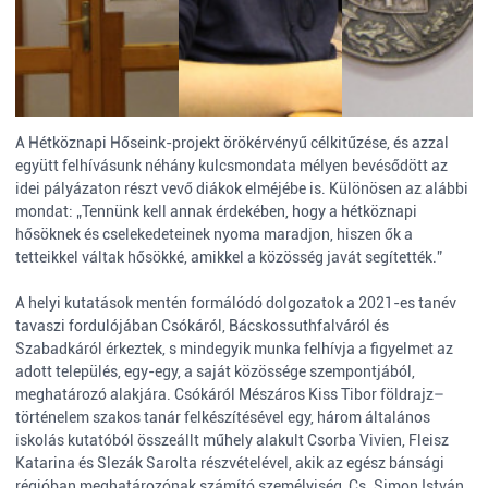
A Hétköznapi Hőseink-projekt örökérvényű célkitűzése, és azzal
együtt felhívásunk néhány kulcsmondata mélyen bevésődött az
idei pályázaton részt vevő diákok elméjébe is. Különösen az alábbi
mondat: „Tennünk kell annak érdekében, hogy a hétköznapi
hősöknek és cselekedeteinek nyoma maradjon, hiszen ők a
tetteikkel váltak hősökké, amikkel a közösség javát segítették.”
A helyi kutatások mentén formálódó dolgozatok a 2021-es tanév
tavaszi fordulójában Csókáról, Bácskossuthfalváról és
Szabadkáról érkeztek, s mindegyik munka felhívja a figyelmet az
adott település, egy-egy, a saját közössége szempontjából,
meghatározó alakjára. Csókáról Mészáros Kiss Tibor földrajz–
történelem szakos tanár felkészítésével egy, három általános
iskolás kutatóból összeállt műhely alakult Csorba Vivien, Fleisz
Katarina és Slezák Sarolta részvételével, akik az egész bánsági
régióban meghatározónak számító személyiség, Cs. Simon István