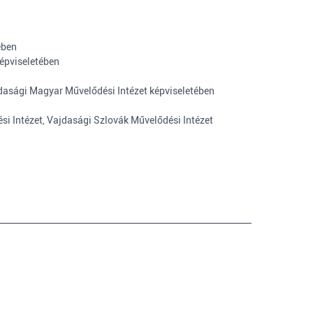
ében
képviseletében
dasági Magyar Művelődési Intézet képviseletében
i Intézet, Vajdasági Szlovák Művelődési Intézet