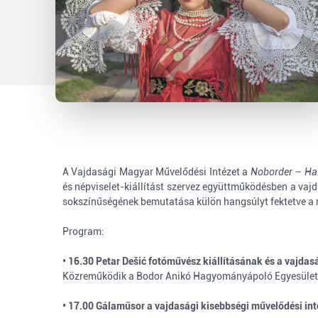
A Vajdasági Magyar Művelődési Intézet a
Noborder –
Ha
és népviselet-kiállítást szervez együttműködésben a vajda
sokszínűségének bemutatása külön hangsúlyt fektetve a 
Program:
• 16.30 Petar Dešić fotóművész kiállításának és a vajdas
Közreműködik a Bodor Anikó Hagyományápoló Egyesület ci
• 17.00 Gálaműsor a vajdasági kisebbségi művelődési intéz