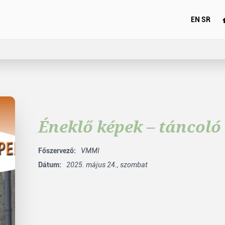
EN
SR
Éneklő képek – táncoló
Főszervező:
VMMI
Dátum:
2025. május 24., szombat