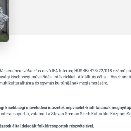
tár, ami nem választ el
nevű IPA Interreg HUSRB/R23/22/018 számú pro
sági kisebbségi művelődési intézetekkel. A kiállítás célja – összhangb
multikulturalitásra és egymás kultúrájának megismerésére.
ági kisebbségi művelődési intézetek népviselet-kiállításának megnyitój
teracsoportja, valamint a Stevan Sremac Szerb Kulturális Központ Đe
etek által delegált folklórcsoportok részvételével.