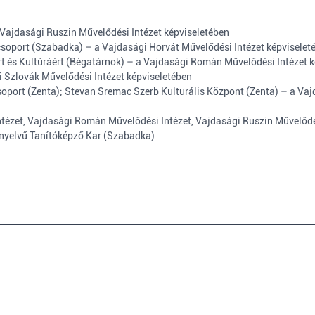
Vajdasági Ruszin Művelődési Intézet képviseletében
csoport (Szabadka) – a Vajdasági Horvát Művelődési Intézet képviselet
t és Kultúráért (Bégatárnok) – a Vajdasági Román Művelődési Intézet 
 Szlovák Művelődési Intézet képviseletében
ort (Zenta); Stevan Sremac Szerb Kulturális Központ (Zenta) – a Vaj
tézet, Vajdasági Román Művelődési Intézet, Vajdasági Ruszin Művelődés
nnyelvű Tanítóképző Kar (Szabadka)