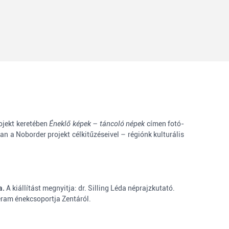
jekt keretében
Éneklő képek – táncoló népek
címen
fotó-
an a Noborder projekt célkitűzéseivel – régiónk kulturális
a.
A kiállítást megnyitja: dr. Silling Léda néprajzkutató.
ram énekcsoportja Zentáról.