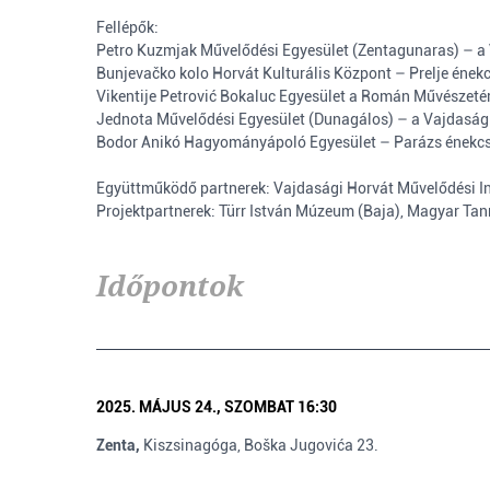
Fellépők:
Petro Kuzmjak Művelődési Egyesület (Zentagunaras) – a 
Bunjevačko kolo Horvát Kulturális Központ – Prelje ének
Vikentije Petrović Bokaluc Egyesület a Román Művészetér
Jednota Művelődési Egyesület (Dunagálos) – a Vajdasági
Bodor Anikó Hagyományápoló Egyesület – Parázs énekcsop
Együttműködő partnerek: Vajdasági Horvát Művelődési In
Projektpartnerek: Türr István Múzeum (Baja), Magyar Ta
Időpontok
2025. MÁJUS 24., SZOMBAT 16:30
Zenta,
Kiszsinagóga, Boška Jugovića 23.