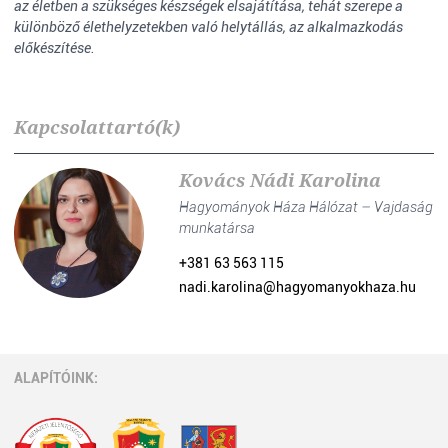
az életben a szükséges készségek elsajátítása, tehát szerepe a
különböző élethelyzetekben való helytállás, az alkalmazkodás
előkészítése.
Kapcsolattartó(k)
Kovács Nádi Karolina
Hagyományok Háza Hálózat – Vajdaság
munkatársa
+381 63 563 115
nadi.karolina@hagyomanyokhaza.hu
ALAPÍTÓINK: