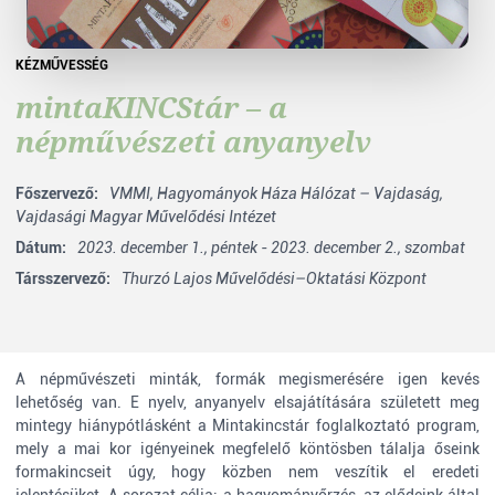
KÉZMŰVESSÉG
mintaKINCStár – a
népművészeti anyanyelv
Főszervező:
VMMI,
Hagyományok Háza Hálózat – Vajdaság,
Vajdasági Magyar Művelődési Intézet
Dátum:
2023. december 1., péntek - 2023. december 2., szombat
Társszervező:
Thurzó Lajos Művelődési–Oktatási Központ
A népművészeti minták, formák megismerésére igen kevés
lehetőség van. E nyelv, anyanyelv elsajátítására született meg
mintegy hiánypótlásként a Mintakincstár foglalkoztató program,
mely a mai kor igényeinek megfelelő köntösben tálalja őseink
formakincseit úgy, hogy közben nem veszítik el eredeti