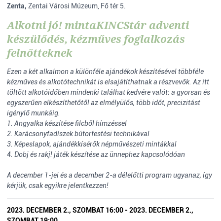
Zenta,
Zentai Városi Múzeum, Fő tér 5.
Alkotni jó! mintaKINCStár adventi
készülődés, kézműves foglalkozás
felnőtteknek
Ezen a két alkalmon a különféle ajándékok készítésével többféle
kézműves és alkotótechnikát is elsajátíthatnak a részvevők. Az itt
töltött alkotóidőben mindenki találhat kedvére valót: a gyorsan és
egyszerűen elkészíthetőtől az elmélyülős, több időt, precizitást
igénylő munkáig.
1. Angyalka készítése filcből hímzéssel
2. Karácsonyfadíszek bútorfestési technikával
3. Képeslapok, ajándékkísérők népművészeti mintákkal
4. Dobj és rakj! játék készítése az ünnephez kapcsolódóan
A december 1-jei és a december 2-a délelőtti program ugyanaz, így
kérjük, csak egyikre jelentkezzen!
2023. DECEMBER 2., SZOMBAT 16:00 - 2023. DECEMBER 2.,
SZOMBAT 19:00