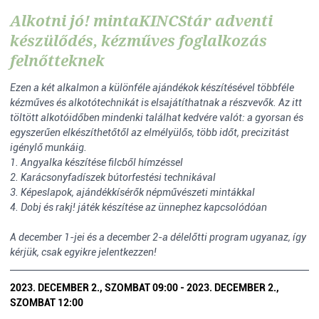
Alkotni jó! mintaKINCStár adventi
készülődés, kézműves foglalkozás
felnőtteknek
Ezen a két alkalmon a különféle ajándékok készítésével többféle
kézműves és alkotótechnikát is elsajátíthatnak a részvevők. Az itt
töltött alkotóidőben mindenki találhat kedvére valót: a gyorsan és
egyszerűen elkészíthetőtől az elmélyülős, több időt, precizitást
igénylő munkáig.
1. Angyalka készítése filcből hímzéssel
2. Karácsonyfadíszek bútorfestési technikával
3. Képeslapok, ajándékkísérők népművészeti mintákkal
4. Dobj és rakj! játék készítése az ünnephez kapcsolódóan
A december 1-jei és a december 2-a délelőtti program ugyanaz, így
kérjük, csak egyikre jelentkezzen!
2023. DECEMBER 2., SZOMBAT 09:00 - 2023. DECEMBER 2.,
SZOMBAT 12:00