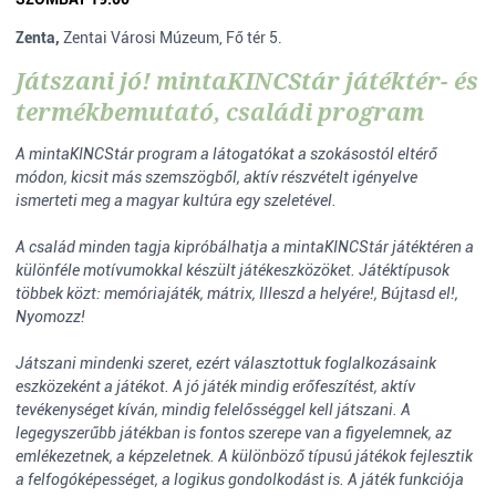
Zenta,
Zentai Városi Múzeum, Fő tér 5.
Játszani jó! mintaKINCStár játéktér- és
termékbemutató, családi program
A mintaKINCStár program a látogatókat a szokásostól eltérő
módon, kicsit más szemszögből, aktív részvételt igényelve
ismerteti meg a magyar kultúra egy szeletével.
A család minden tagja kipróbálhatja a mintaKINCStár játéktéren a
különféle motívumokkal készült játékeszközöket. Játéktípusok
többek közt: memóriajáték, mátrix, Illeszd a helyére!, Bújtasd el!,
Nyomozz!
Játszani mindenki szeret, ezért választottuk foglalkozásaink
eszközeként a játékot. A jó játék mindig erőfeszítést, aktív
tevékenységet kíván, mindig felelősséggel kell játszani. A
legegyszerűbb játékban is fontos szerepe van a figyelemnek, az
emlékezetnek, a képzeletnek. A különböző típusú játékok fejlesztik
a felfogóképességet, a logikus gondolkodást is. A játék funkciója