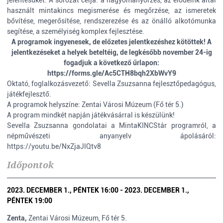
jelentésüket. A sorozat célja: a hagyományőrzés, az elődeink által
használt mintakincs megismerése és megőrzése, az ismeretek
bővítése, megerősítése, rendszerezése és az önálló alkotómunka
segítése, a személyiség komplex fejlesztése.
A programok ingyenesek, de előzetes jelentkezéshez kötöttek! A
jelentkezéseket a helyek beteltéig, de legkésőbb november 24-ig
fogadjuk a következő űrlapon:
https://forms.gle/Ac5CTH8bqh2XbWvY9
Oktató, foglalkozásvezető: Sevella Zsuzsanna fejlesztőpedagógus,
játékfejlesztő.
A programok helyszíne: Zentai Városi Múzeum (Fő tér 5.)
A program mindkét napján játékvásárral is készülünk!
Sevella Zsuzsanna gondolatai a MintaKINCStár programról, a
népművészeti anyanyelv ápolásáról:
https://youtu.be/NxZjaJlQtv8
Időpontok
2023. DECEMBER 1., PÉNTEK 16:00 - 2023. DECEMBER 1.,
PÉNTEK 19:00
Zenta,
Zentai Városi Múzeum, Fő tér 5.