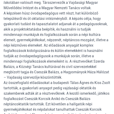
Iskolában
valósult meg. Társszervezők a Vajdasági Magyar
Művelődési Intézet és a Magyar Nemzeti Tanács voltak.
A képzésen húsz óvodapedagógus vett részt, hat különböző
településről és öt oktatási intézményből. A képzés célja, hogy
gyakorlati tudást és tapasztalatot adjanak át a pedagógusoknak,
akik a projektoktatásba beépítik, és használni is tudják
mindennapi munkájuk és foglalkozásaik során a népi kultúra
elemeit, gyermekjátékokat, népzenét, néptáncos mozgást, illetve a
népi kézműves elemeket. Az előadások anyagát komplex
foglalkozások kidolgozására és külön elemekként is használni
tudják az óvodapedagógusok a munkájuk során, illetve a
mindennapi foglalkozások elemeiként is. A résztvevőket Szerda
Balázs, a Községi Tanács kultúrával és civil szervezetekkel
megbízott tagja és Cseszák Balázs, a Hagyományok Háza Hálózat
– Vajdaság szervezője köszöntötték.
Az összefoglaló előadásokat a budapesti Tálas Ágnes és Kiss Zsolt
tartották, a gyakorlati anyagot pedig vajdasági oktatók és
szakemberek adták át a résztvevőknek. A kezdő ismerkedő, játékos
foglalkozást Cseszák Korcsik Anikó és Cseszák Balázs
néptáncoktatók tartották. Ezt követően a hallgatók népi
gyermekjátékokat és népdalokat tanulhattak Cseszák Korcsik