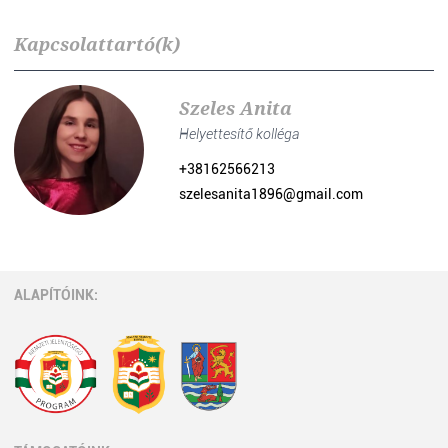
Kapcsolattartó(k)
Szeles Anita
Helyettesítő kolléga
+38162566213
szelesanita1896@gmail.com
ALAPÍTÓINK: