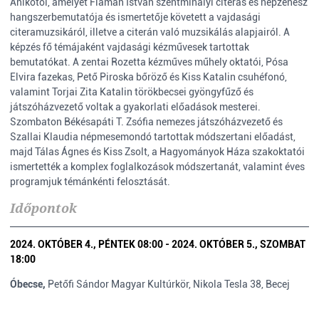
Anikótól, amelyet Flaman István szentmihályi citerás és népzenész
hangszerbemutatója és ismertetője követett a vajdasági
citeramuzsikáról, illetve a citerán való muzsikálás alapjairól. A
képzés fő témájaként vajdasági kézművesek tartottak
bemutatókat. A zentai Rozetta kézműves műhely oktatói, Pósa
Elvira fazekas, Pető Piroska bőröző és Kiss Katalin csuhéfonó,
valamint Torjai Zita Katalin törökbecsei gyöngyfűző és
játszóházvezető voltak a gyakorlati előadások mesterei.
Szombaton Békésapáti T. Zsófia nemezes játszóházvezető és
Szallai Klaudia népmesemondó tartottak módszertani előadást,
majd Tálas Ágnes és Kiss Zsolt, a Hagyományok Háza szakoktatói
ismertették a komplex foglalkozások módszertanát, valamint éves
programjuk témánkénti felosztását.
Időpontok
2024. OKTÓBER 4., PÉNTEK 08:00 - 2024. OKTÓBER 5., SZOMBAT
18:00
Óbecse,
Petőfi Sándor Magyar Kultúrkör, Nikola Tesla 38, Becej