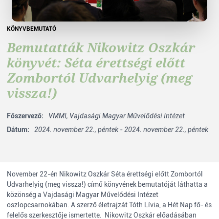
KÖNYVBEMUTATÓ
Bemutatták Nikowitz Oszkár
könyvét: Séta érettségi előtt
Zombortól Udvarhelyig (meg
vissza!)
Főszervező:
VMMI,
Vajdasági Magyar Művelődési Intézet
Dátum:
2024. november 22., péntek - 2024. november 22., péntek
November 22-én Nikowitz Oszkár Séta érettségi előtt Zombortól
Udvarhelyig (meg vissza!) című könyvének bemutatóját láthatta a
közönség a Vajdasági Magyar Művelődési Intézet
oszlopcsarnokában. A szerző életrajzát Tóth Lívia, a Hét Nap fő- és
felelős szerkesztője ismertette. Nikowitz Oszkár előadásában