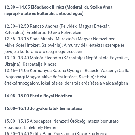
12.30 –14.05 Előadások II. rész (Moderál: dr. Szőke Anna
néprajzkutató és kulturális antropológus)
12.30–12.50 Rancsó Andrea (Felvidéki Magyar Értéktár,
Szlovákia): Értéktáras 10 év a Felvidéken
12.55–13.15 Soós Mihály (Muravidéki Magyar Nemzetiségi
Művelődési Intézet, Szlovénia): A muravidéki értéktár szerepe és
jövője a kulturális örökség megőrzésében
13.20–13.40 Molnár Eleonóra (Kárpátaljai Népfőiskola Egyesület,
Ukrajna): Kárpátalja Kincsei
13.45–14.05 Kormányos Katona Gyöngyi ̶ Resócki Vázsonyi Csilla
(Vajdasági Magyar Művelődési Intézet, Szerbia): Helyi
értéktármozgalom, lokalitás és identitás erősítése a Vajdaságban
14.05–15.00 Ebéd a Royal Hotelben
15.00–16.10 Jó gyakorlatok bemutatása
15.00–15.15 A budapesti Nemzeti Örökség Intézet bemutató
előadása: Emlékhely Névtér
15.20–15:40 Szőts-Papp Zsuzsanna (Kovászna Megyei