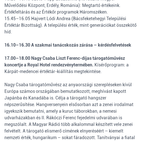
Művelődési Központ, Erdély, Románia): Megtartó értékeink.
Értékfeltárás és az Értékőr programok Háromszéken.
15.45–16.05 Hajvert Lódi Andrea (Bácsfeketehegyi Települési
Értéktár Bizottság). A települési érték, mint generációkat összekötő
híd.
16.10–16.30 A szakmai tanácskozás zárása – kérdésfelvetések
17.00–18.00 Nagy Csaba Liszt Ferenc-díjas tárogatóművész
koncertje a Royal Hotel rendezvénytermében.
Kísérőprogram: a
Kárpát-medencei értéktár-kiállítás megtekintése.
Nagy Csaba tárogatóművész az anyaországi szerepléseken kívül
Európa számos országában bemutatkozott, meghívást kapott
Japánba és Kanadába is. Célja a tárogató hangszer
népszerűsítése. Hangversenyein elsősorban azt a zenei irodalmat
igyekszik bemutatni, amely a kuruc táborokban, a nemesi
udvarházakban és II. Rákóczi Ferenc fejedelmi udvarában is
megszólalt. A Magyar Rádió több alkalommal készített vele zenei
felvételt. A tárogató elismerő címének elnyeréséért – kiemelt
nemzeti érték, hungarikum – sokat fáradozott. Tanítványai a fiatal