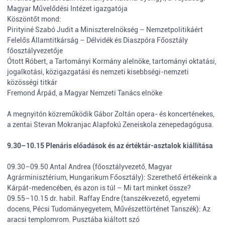
Magyar Művelődési Intézet igazgatója
Köszöntőt mond:
Pirityiné Szabó Judit a Miniszterelnökség – Nemzetpolitikáért
Felelős Államtitkárság – Délvidék és Diaszpóra Főosztály
főosztályvezetője
Ótott Róbert, a Tartományi Kormány alelnöke, tartományi oktatási,
jogalkotási, közigazgatási és nemzeti kisebbségi-nemzeti
közösségi titkár
Fremond Árpád, a Magyar Nemzeti Tanács elnöke
A megnyitón közreműködik Gábor Zoltán opera- és koncerténekes,
a zentai Stevan Mokranjac Alapfokú Zeneiskola zenepedagógusa.
9.30–10.15 Plenáris előadások és az értéktár-asztalok kiállítása
09.30–09.50 Antal Andrea (főosztályvezető, Magyar
Agrárminisztérium, Hungarikum Főosztály): Szerethető értékeink a
Kárpát-medencében, és azon is túl – Mi tart minket össze?
09.55–10.15 dr. habil. Raffay Endre (tanszékvezető, egyetemi
docens, Pécsi Tudományegyetem, Művészettörténet Tanszék): Az
aracsi templomrom. Pusztába kiáltott szó