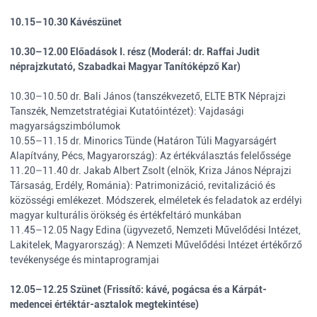
10.15–10.30 Kávészünet
10.30–12.00 Előadások I. rész (Moderál: dr. Raffai Judit
néprajzkutató, Szabadkai Magyar Tanítóképző Kar)
10.30–10.50 dr. Bali János (tanszékvezető, ELTE BTK Néprajzi
Tanszék, Nemzetstratégiai Kutatóintézet): Vajdasági
magyarságszimbólumok
10.55–11.15 dr. Minorics Tünde (Határon Túli Magyarságért
Alapítvány, Pécs, Magyarország): Az értékválasztás felelőssége
11.20–11.40 dr. Jakab Albert Zsolt (elnök, Kriza János Néprajzi
Társaság, Erdély, Románia): Patrimonizáció, revitalizáció és
közösségi emlékezet. Módszerek, elméletek és feladatok az erdélyi
magyar kulturális örökség és értékfeltáró munkában
11.45–12.05 Nagy Edina (ügyvezető, Nemzeti Művelődési Intézet,
Lakitelek, Magyarország): A Nemzeti Művelődési Intézet értékőrző
tevékenysége és mintaprogramjai
12.05–12.25 Szünet (Frissítő: kávé, pogácsa és a Kárpát-
medencei értéktár-asztalok megtekintése)