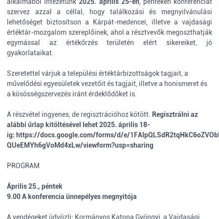
alkalmából Intézetünk
2025. április 25-én
,
pénteken konferenciát
szervez azzal a céllal, hogy találkozási és megnyilvánulási
lehetőséget biztosítson a Kárpát-medencei, illetve a vajdasági
értéktár-mozgalom szereplőinek, ahol a résztvevők megoszthatják
egymással az értékőrzés területén elért sikereiket, jó
gyakorlataikat.
Szeretettel várjuk a települési értéktárbizottságok tagjait, a
művelődési egyesületek vezetőit és tagjait, illetve a honismeret és
a kösösségszervezés iránt érdeklődőket is.
A részvétel ingyenes, de regisztrációhoz kötött.
Regisztrálni az
alábbi űrlap kitöltésével lehet 2025. április 18-
ig:
https://docs.google.com/forms/d/e/1FAIpQLSdR2tqHkC6oZVO
QUeEMYh6gVoMd4xLw/viewform?usp=sharing
PROGRAM
Április 25., péntek
9.00 A konferencia ünnepélyes megnyitója
A vendégeket üdvözli: Kormányos Katona Gyöngyi, a Vajdasági