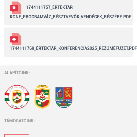
1744111757_ÉRTÉKTÁR
KONF_PROGRAMVÁZ_RÉSZTVEVŐK,VENDÉGEK_RÉSZÉRE.PDF
1744111769_ÉRTÉKTÁR_KONFERENCIA2025_REZÜMÉFÜZET.PDF
ALAPÍTÓINK:
TÁMOGATÓINK: