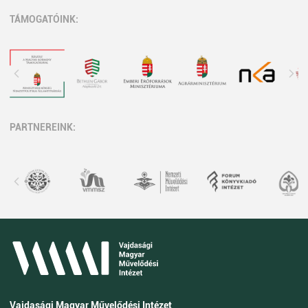
TÁMOGATÓINK:
PARTNEREINK:
Vajdasági Magyar Művelődési Intézet