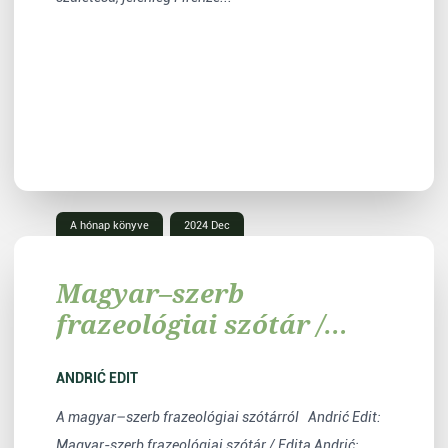
A hónap könyve
2024 Dec
Magyar–szerb
frazeológiai szótár /
Mađarsko-srpski
frazeološki rečnik
ANDRIĆ EDIT
A magyar–szerb frazeológiai szótárról Andrić Edit:
Magyar-szerb frazeológiai szótár / Edita Andrić: