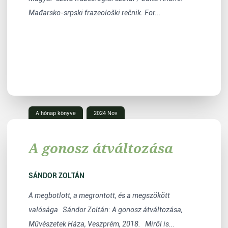
Mađarsko-srpski frazeološki rečnik. For...
A hónap könyve
2024 Nov
A gonosz átváltozása
SÁNDOR ZOLTÁN
A megbotlott, a megrontott, és a megszökött
valósága Sándor Zoltán: A gonosz átváltozása,
Művészetek Háza, Veszprém, 2018. Miről is...