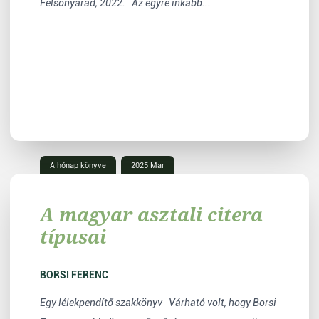
Felsőnyárád, 2022. Az egyre inkább...
A hónap könyve
2025 Mar
A magyar asztali citera
típusai
BORSI FERENC
Egy lélekpendítő szakkönyv Várható volt, hogy Borsi