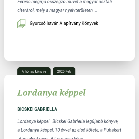
Ferenc megírja összegző művét a magyar asztali
citeráról, mely a magyar nyelvterületen ...
Gyurcsó István Alapítvány Könyvek
A hónap könyve
2025 Feb
Lordanya képpel
BICSKEI GABRIELLA
Lordanya képpel Bicskei Gabriella legújabb könyve,
a Lordanya képpel, 10 évvel az első kötete, a Puhakert
után jelent meg. A Lordanya képp...