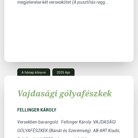
megjelenése két verseskötet (A pusztítás regg...
A hónap könyve
2025 Apr
Vajdasági gólyafészkek
FELLINGER KÁROLY
Versekben barangoló Fellinger Károly: VAJDASÁGI
GÓLYAFÉSZKEK (Bánát és Szerémség). AB ART Kiadó,