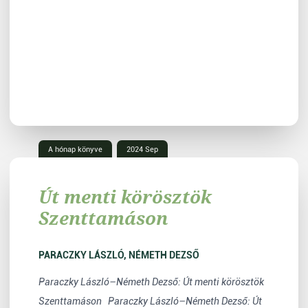
A hónap könyve
2024 Sep
Út menti körösztök
Szenttamáson
PARACZKY LÁSZLÓ, NÉMETH DEZSŐ
Paraczky László–Németh Dezső: Út menti körösztök
Szenttamáson Paraczky László–Németh Dezső: Út