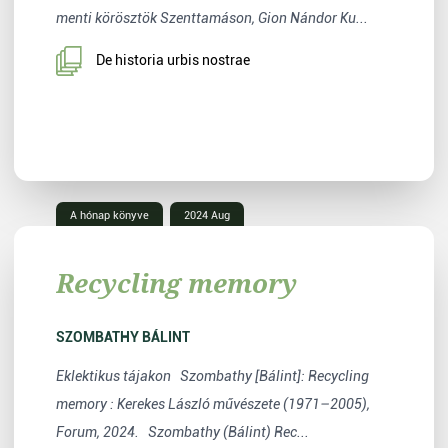
menti körösztök Szenttamáson, Gion Nándor Ku...
De historia urbis nostrae
A hónap könyve
2024 Aug
Recycling memory
SZOMBATHY BÁLINT
Eklektikus tájakon Szombathy [Bálint]: Recycling
memory : Kerekes László művészete (1971–2005),
Forum, 2024. Szombathy (Bálint) Rec...