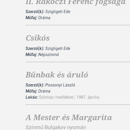
II. Rákóczi Ferenc fogsága
Szerző(k):
Szigligeti Ede
Műfaj:
Dráma
Csikós
Szerző(k):
Szigligeti Ede
Műfaj:
Népszínmű
Bűnbak és áruló
Szerző(k):
Possonyi László
Műfaj:
Dráma
Leírás:
Színház /melléklet/, 1987. április.
A Mester és Margarita
Színmű Bulgakov nyomán