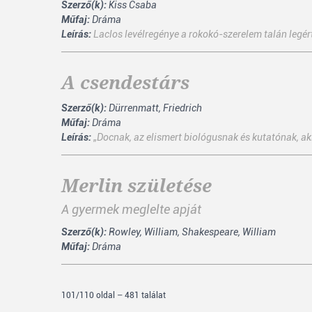
Szerző(k):
Kiss Csaba
Műfaj:
Dráma
Leírás:
Laclos levélregénye a rokokó-szerelem talán legér
A csendestárs
Szerző(k):
Dürrenmatt, Friedrich
Műfaj:
Dráma
Leírás:
„Docnak, az elismert biológusnak és kutatónak, aki 
Merlin születése
A gyermek meglelte apját
Szerző(k):
Rowley, William, Shakespeare, William
Műfaj:
Dráma
101/110 oldal – 481 találat