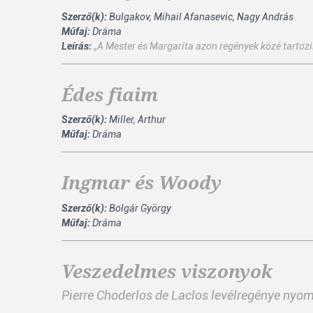
Szerző(k):
Bulgakov, Mihail Afanasevic, Nagy András
Műfaj:
Dráma
Leírás:
„A Mester és Margaríta azon regények közé tartozik,
Édes fiaim
Szerző(k):
Miller, Arthur
Műfaj:
Dráma
Ingmar és Woody
Szerző(k):
Bolgár György
Műfaj:
Dráma
Veszedelmes viszonyok
Pierre Choderlos de Laclos levélregénye nyo