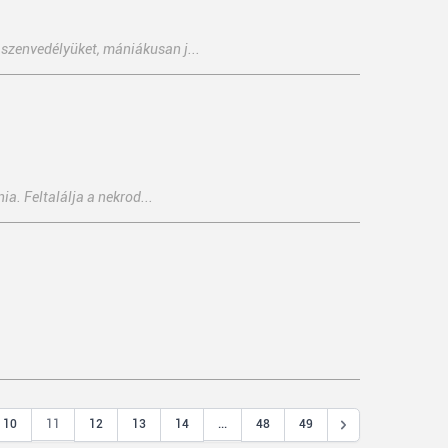
 szenvedélyüket, mániákusan j...
a. Feltalálja a nekrod...
11
...
10
12
13
14
48
49