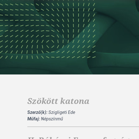
Szökött katona
Szerző(k):
Szigligeti Ede
Műfaj:
Népszínmű