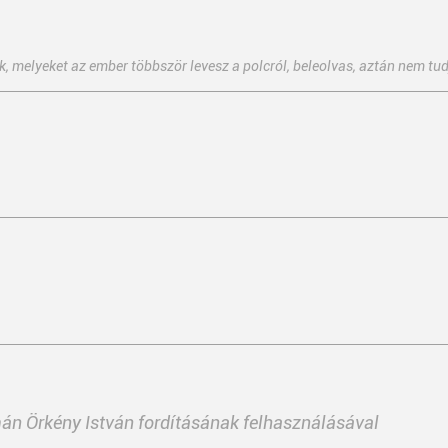
 melyeket az ember többször levesz a polcról, beleolvas, aztán nem tudja
mán Örkény István fordításának felhasználásával