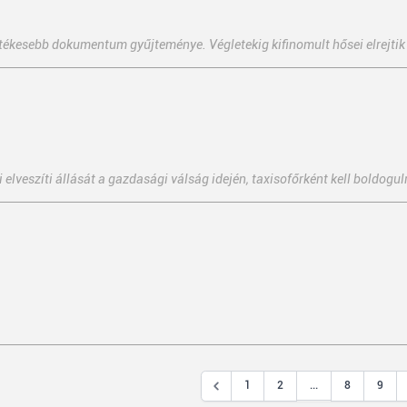
tékesebb dokumentum gyűjteménye. Végletekig kifinomult hősei elrejtik
elveszíti állását a gazdasági válság idején, taxisofőrként kell boldogulni
...
1
2
8
9