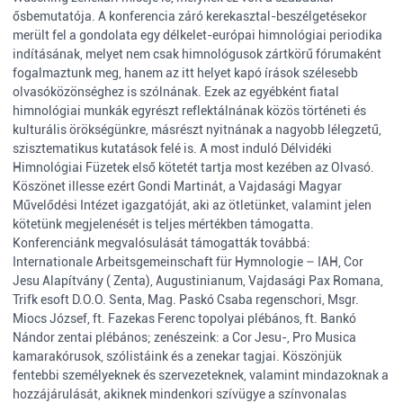
ősbemutatója. A konferencia záró kerekasztal-beszélgetésekor
merült fel a gondolata egy délkelet-európai himnológiai periodika
indításának, melyet nem csak himnológusok zártkörű fórumaként
fogalmaztunk meg, hanem az itt helyet kapó írások szélesebb
olvasóközönséghez is szólnának. Ezek az egyébként fiatal
himnológiai munkák egyrészt reflektálnának közös történeti és
kulturális örökségünkre, másrészt nyitnának a nagyobb lélegzetű,
szisztematikus kutatások felé is. A most induló Délvidéki
Himnológiai Füzetek első kötetét tartja most kezében az Olvasó.
Köszönet illesse ezért Gondi Martinát, a Vajdasági Magyar
Művelődési Intézet igazgatóját, aki az ötletünket, valamint jelen
kötetünk megjelenését is teljes mértékben támogatta.
Konferenciánk megvalósulását támogatták továbbá:
Internationale Arbeitsgemeinschaft für Hymnologie – IAH, Cor
Jesu Alapítvány ( Zenta), Augustinianum, Vajdasági Pax Romana,
Trifk esoft D.O.O. Senta, Mag. Paskó Csaba regenschori, Msgr.
Miocs József, ft. Fazekas Ferenc topolyai plébános, ft. Bankó
Nándor zentai plébános; zenészeink: a Cor Jesu-, Pro Musica
kamarakórusok, szólistáink és a zenekar tagjai. Köszönjük
fentebbi személyeknek és szervezeteknek, valamint mindazoknak a
hozzájárulását, akiknek mindenkori szívügye a színvonalas