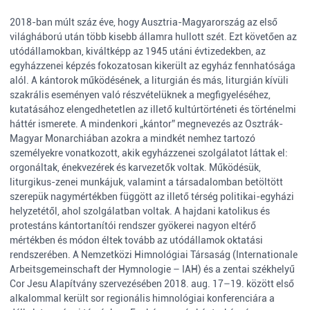
2018-ban múlt száz éve, hogy Ausztria-Magyarország az első
világháború után több kisebb államra hullott szét. Ezt követően az
utódállamokban, kiváltképp az 1945 utáni évtizedekben, az
egyházzenei képzés fokozatosan kikerült az egyház fennhatósága
alól. A kántorok működésének, a liturgián és más, liturgián kívüli
szakrális eseményen való részvételüknek a megfigyeléséhez,
kutatásához elengedhetetlen az illető kultúrtörténeti és történelmi
háttér ismerete. A mindenkori „kántor” megnevezés az Osztrák-
Magyar Monarchiában azokra a mindkét nemhez tartozó
személyekre vonatkozott, akik egyházzenei szolgálatot láttak el:
orgonáltak, énekvezérek és karvezetők voltak. Működésük,
liturgikus-zenei munkájuk, valamint a társadalomban betöltött
szerepük nagymértékben függött az illető térség politikai-egyházi
helyzetétől, ahol szolgálatban voltak. A hajdani katolikus és
protestáns kántortanítói rendszer gyökerei nagyon eltérő
mértékben és módon éltek tovább az utódállamok oktatási
rendszerében. A Nemzetközi Himnológiai Társaság (Internationale
Arbeitsgemeinschaft der Hymnologie – IAH) és a zentai székhelyű
Cor Jesu Alapítvány szervezésében 2018. aug. 17–19. között első
alkalommal került sor regionális himnológiai konferenciára a