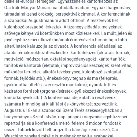
délkelet-európai térségben, Egyházzene és kántorképzés az
Osztrák-Magyar Monarchia utódállamaiban. Egyházi hagyomány,
társadalmi-zenei örökség, perspektívák címmel. A konferenciának
a szabadkai Augustinianum adott otthont. A résztvevők hét
különböző országból érkeztek. A tizenegy előadás, melyeknek
szövege kétnyelvű kötetünkben most közlésre kerül, a múlt, jelen és
jövő egyházzenei ütközőzónáinak érintésével a himnológia több
alterületére kalauzolja az olvasót. A konferencia előadásai az
alábbi témakörökhöz illeszkedtek: kántorképzés (oktatási formák,
motiváció, módszertan, oktatási segédanyagok); kántortanítók,
tanítók és kántorok (életutak, improvizációs készségek, kreativitás,
működési területek, alkotói tevékenység, különböző szolgálati
formák, fejlődés stb.); énekeskönyv tegnap és ma (felépítés,
gyakorlatba ültetés, szerkesztői munkakör); nyomtatott és
kéziratos források (orgonakíséretek, gyülekezeti énekeskönyvek,
kántorkönyvek stb.). A konferencia ideje alatt a résztvevők
számára himnológiai kiállítást és könyvbörzét szerveztünk.
Augusztus 18-án a szabadkai Szent Teréz székesegyházban a
hagyományos Szent István-napi püspöki nagymise egyházzenei
repertoárja és a konferencia méltó, felemelő módon fonódtak
össze. Többek között felhangzott a bánsági zeneszerző, Carl
Wusching zenekari miséje is, melynek ez volt a szabadkai