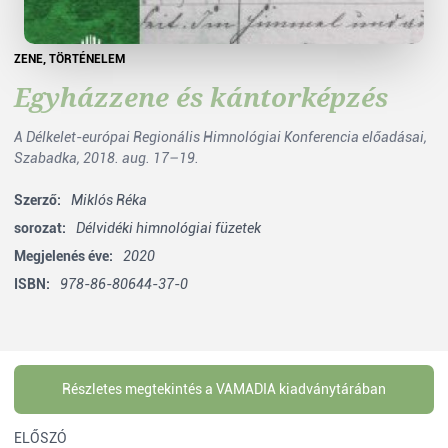
ZENE
,
TÖRTÉNELEM
Egyházzene és kántorképzés
A Délkelet-európai Regionális Himnológiai Konferencia előadásai,
Szabadka, 2018. aug. 17–19.
Szerző:
Miklós Réka
sorozat:
Délvidéki himnológiai füzetek
Megjelenés éve:
2020
ISBN:
978-86-80644-37-0
Részletes megtekintés a VAMADIA kiadványtárában
ELŐSZÓ