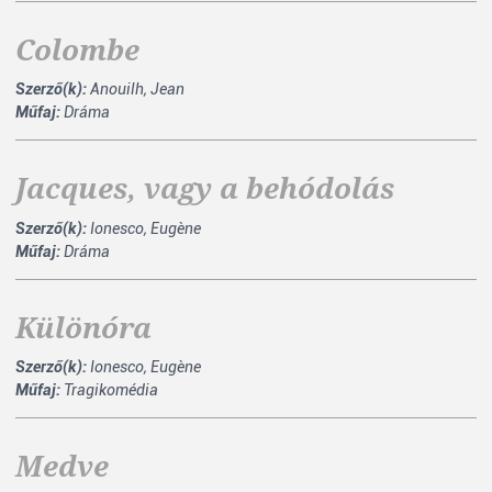
Colombe
Szerző(k):
Anouilh, Jean
Műfaj:
Dráma
Jacques, vagy a behódolás
Szerző(k):
Ionesco, Eugène
Műfaj:
Dráma
Különóra
Szerző(k):
Ionesco, Eugène
Műfaj:
Tragikomédia
Medve