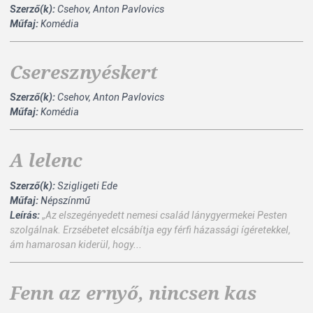
Szerző(k):
Csehov, Anton Pavlovics
Műfaj:
Komédia
Cseresznyéskert
Szerző(k):
Csehov, Anton Pavlovics
Műfaj:
Komédia
A lelenc
Szerző(k):
Szigligeti Ede
Műfaj:
Népszínmű
Leírás:
„Az elszegényedett nemesi család lánygyermekei Pesten
szolgálnak. Erzsébetet elcsábítja egy férfi házassági ígéretekkel,
ám hamarosan kiderül, hogy...
Fenn az ernyő, nincsen kas