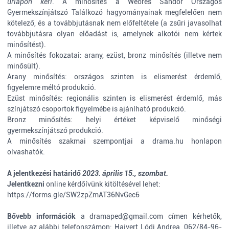
űrlapon kéri
. A minősítés a Weöres Sándor Országos
Gyermekszínjátszó Találkozó hagyományainak megfelelően nem
kötelező, és a továbbjutásnak nem előfeltétele (a zsűri javasolhat
továbbjutásra olyan előadást is, amelynek alkotói nem kértek
minősítést).
A minősítés fokozatai: arany, ezüst, bronz minősítés (illetve nem
minősült).
Arany minősítés: országos szinten is elismerést érdemlő,
figyelemre méltó produkció.
Ezüst minősítés: regionális szinten is elismerést érdemlő, más
színjátszó csoportok figyelmébe is ajánlható produkció.
Bronz minősítés: helyi értéket képviselő minőségi
gyermekszínjátszó produkció.
A minősítés szakmai szempontjai a
drama.hu
honlapon
olvashatók.
A jelentkezési határidő
2023. április 15., szombat.
Jelentkezni
online kérdőívünk kitöltésével lehet:
https://forms.gle/SW2zpZmAT36NvGec6
Bővebb információk
a
dramaped@gmail.com
címen kérhetők,
illetve az alábbi telefonszámon: Hajvert Lódi Andrea, 062/84-96-