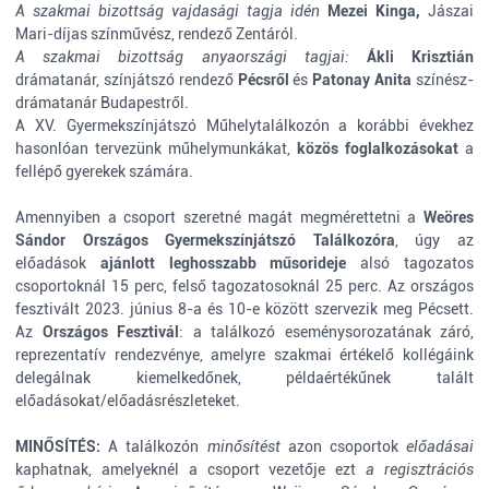
A szakmai bizottság vajdasági tagja idén
Mezei Kinga,
Jászai
Mari-díjas színművész, rendező Zentáról.
A szakmai bizottság anyaországi tagjai:
Ákli Krisztián
drámatanár, színjátszó rendező
Pécsről
és
Patonay Anita
színész-
drámatanár Budapestről.
A XV. Gyermekszínjátszó Műhelytalálkozón a korábbi évekhez
hasonlóan tervezünk műhelymunkákat,
közös foglalkozásokat
a
fellépő gyerekek számára.
Amennyiben a csoport szeretné magát megmérettetni a
Weöres
Sándor Országos Gyermekszínjátszó Találkozóra
, úgy az
előadások
ajánlott leghosszabb műsorideje
alsó tagozatos
csoportoknál 15 perc, felső tagozatosoknál 25 perc. Az országos
fesztivált 2023. június 8-a és 10-e között szervezik meg Pécsett.
Az
Országos Fesztivál
: a találkozó eseménysorozatának záró,
reprezentatív rendezvénye, amelyre szakmai értékelő kollégáink
delegálnak kiemelkedőnek, példaértékűnek talált
előadásokat/előadásrészleteket.
MINŐSÍTÉS:
A találkozón
minősítést
azon csoportok
előadásai
kaphatnak, amelyeknél a csoport vezetője ezt
a regisztrációs