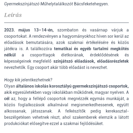
Gyermekszínjátszó Műhelytalálkozót
Bácsfeketehegyen.
Leírás
2023. május 13–14-én,
szombaton és vasárnap várjuk a
csoportokat. A rendezvényen a hagyományokhoz híven sor kerül az
előadások bemutatására, azok szakmai értékelésére és közös
játékra is. A találkozóra
tematikai és egyéb tartalmi megkötés
nélkül
a csoporttagok életkorának, érdeklődésének és
képességeinek megfelelő
színjátszó előadások, előadásrészletek
nevezhetők. Egy csoport akár több előadást is nevezhet.
Hogy kik jelentkezhetnek?
Olyan
általános iskolás korosztályú gyermekszínjátszó csoportok,
akik egyesületekben vagy iskolákban működnek, magyar nyelven. A
cél
az, hogy a fellépő csoportok megnézzék egymás munkáját, a
közös foglalkozások alkalmával megismerkedhessenek, együtt
alkossanak, játsszanak. A felkészítők pedig kerekasztal-
beszélgetésen vehetnek részt, ahol szakemberek elemzik a látott
produkciókat elősegítve ezzel a szakmai fejlődésüket.