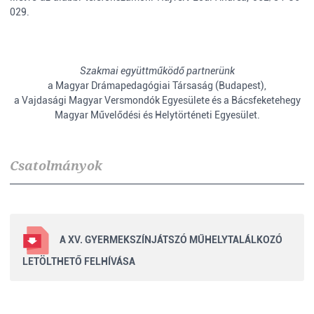
029.
Szakmai együttműködő partnerünk
a Magyar Drámapedagógiai Társaság (Budapest),
a Vajdasági Magyar Versmondók Egyesülete és a Bácsfeketehegy
Magyar Művelődési és Helytörténeti Egyesület.
Csatolmányok
A XV. GYERMEKSZÍNJÁTSZÓ MŰHELYTALÁLKOZÓ
LETÖLTHETŐ FELHÍVÁSA