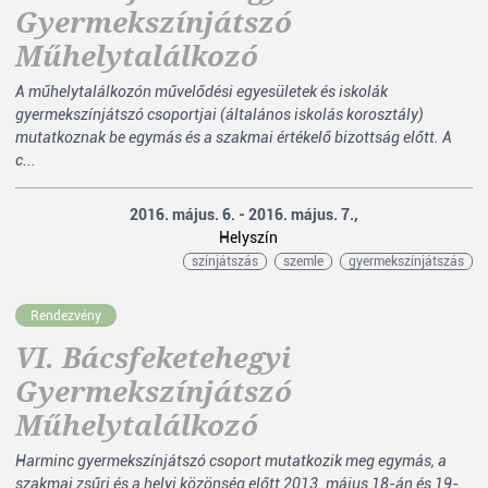
Gyermekszínjátszó
Műhelytalálkozó
A műhelytalálkozón művelődési egyesületek és iskolák
gyermekszínjátszó csoportjai (általános iskolás korosztály)
mutatkoznak be egymás és a szakmai értékelő bizottság előtt. A
c...
2016. május. 6. - 2016. május. 7.,
Helyszín
színjátszás
szemle
gyermekszínjátszás
Rendezvény
VI. Bácsfeketehegyi
Gyermekszínjátszó
Műhelytalálkozó
Harminc gyermekszínjátszó csoport mutatkozik meg egymás, a
szakmai zsűri és a helyi közönség előtt 2013. május 18-án és 19-