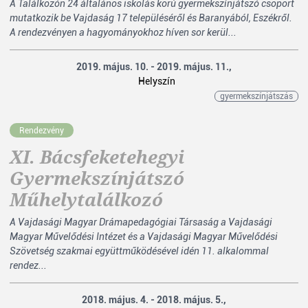
A Találkozón 24 általános iskolás korú gyermekszínjátszó csoport
mutatkozik be Vajdaság 17 településéről és Baranyából, Eszékről.
A rendezvényen a hagyományokhoz híven sor kerül...
2019. május. 10. - 2019. május. 11.,
Helyszín
gyermekszínjátszás
Rendezvény
XI. Bácsfeketehegyi
Gyermekszínjátszó
Műhelytalálkozó
A Vajdasági Magyar Drámapedagógiai Társaság a Vajdasági
Magyar Művelődési Intézet és a Vajdasági Magyar Művelődési
Szövetség szakmai együttműködésével idén 11. alkalommal
rendez...
2018. május. 4. - 2018. május. 5.,