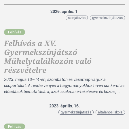
2026. április. 1.
színjátszás
gyermekszínjátszás
Felhívás
Felhívás a XV.
Gyermekszínjátszó
Műhelytalálkozón való
részvételre
2023. május 13–14-én, szombaton és vasárnap várjuk a
csoportokat. A rendezvényen a hagyományokhoz híven sor kerül az
előadások bemutatására, azok szakmai értékelésére és közös j...
2023. április. 16.
gyermekszínjátszás
általános iskola
Felhívás