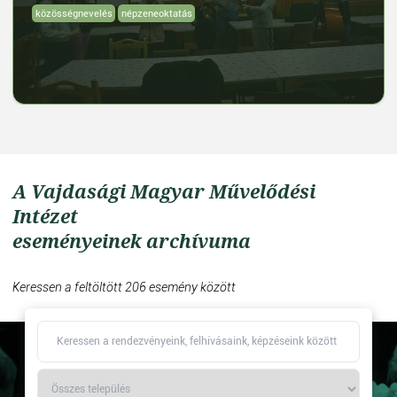
közösségnevelés
népzeneoktatás
A Vajdasági Magyar Művelődési
Intézet
eseményeinek archívuma
Keressen a feltöltött 206 esemény között