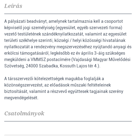
Leírás
A pályázati beadványt, amelynek tartalmaznia kell a csoportot
képviselő jogi személyiség (egyesület, egyéb szervezeti forma)
vezető testületének szándéknyilatkozatát, valamint az egyesület
területi székhelye szerinti, községi / helyi közösségi hivatalának
nyilatkozatát a rendezvény megszervezéséhez nyújtandó anyagi és
erkölcsi támogatásáról, legkésőbb ez év április 3-áig szükséges
megküldeni a VMMSZ postacímére (Vajdasági Magyar Művelődési
Szövetség, 24000 Szabadka, Kossuth Lajos tér 4.).
A társszervezői kötelezettségek magukba foglalják a
közönségszervezést, az előadások műszaki feltételeinek
biztosítását, valamint a részvevő együttesek tagjainak szerény
megvendégelését.
Csatolmányok