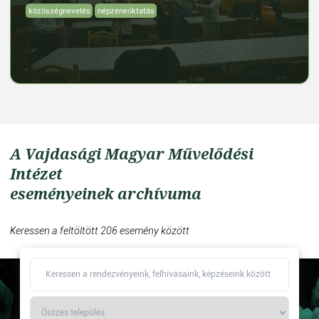
közösségnevelés
népzeneoktatás
A Vajdasági Magyar Művelődési
Intézet
eseményeinek archívuma
Keressen a feltöltött 206 esemény között