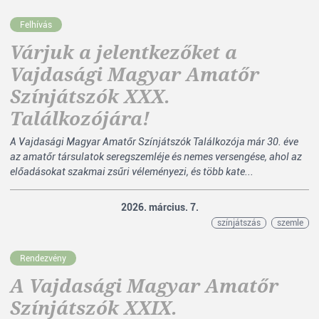
Felhívás
Várjuk a jelentkezőket a
Vajdasági Magyar Amatőr
Színjátszók XXX.
Találkozójára!
A Vajdasági Magyar Amatőr Színjátszók Találkozója már 30. éve
az amatőr társulatok seregszemléje és nemes versengése, ahol az
előadásokat szakmai zsűri véleményezi, és több kate...
2026. március. 7.
színjátszás
szemle
Rendezvény
A Vajdasági Magyar Amatőr
Színjátszók XXIX.