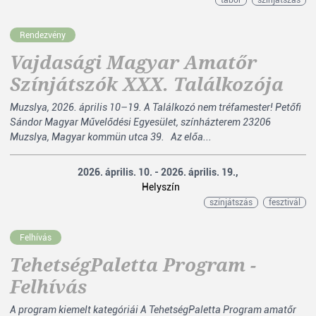
tábor
színjátszás
Rendezvény
Vajdasági Magyar Amatőr
Színjátszók XXX. Találkozója
Muzslya, 2026. április 10–19. A Találkozó nem tréfamester! Petőfi
Sándor Magyar Művelődési Egyesület, színházterem 23206
Muzslya, Magyar kommün utca 39. Az előa...
2026. április. 10. - 2026. április. 19.,
Helyszín
színjátszás
fesztivál
Felhívás
TehetségPaletta Program -
Felhívás
A program kiemelt kategóriái A TehetségPaletta Program amatőr