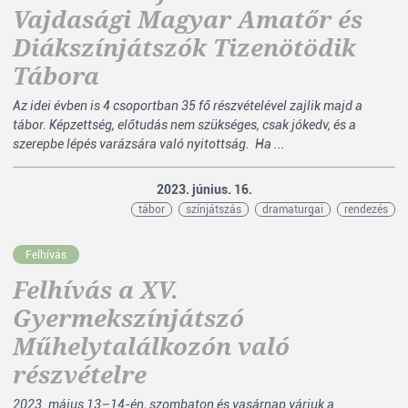
Vajdasági Magyar Amatőr és
Diákszínjátszók Tizenötödik
Tábora
Az idei évben is 4 csoportban 35 fő részvételével zajlik majd a
tábor. Képzettség, előtudás nem szükséges, csak jókedv, és a
szerepbe lépés varázsára való nyitottság. Ha ...
2023. június. 16.
tábor
színjátszás
dramaturgai
rendezés
Felhívás
Felhívás a XV.
Gyermekszínjátszó
Műhelytalálkozón való
részvételre
2023. május 13–14-én, szombaton és vasárnap várjuk a