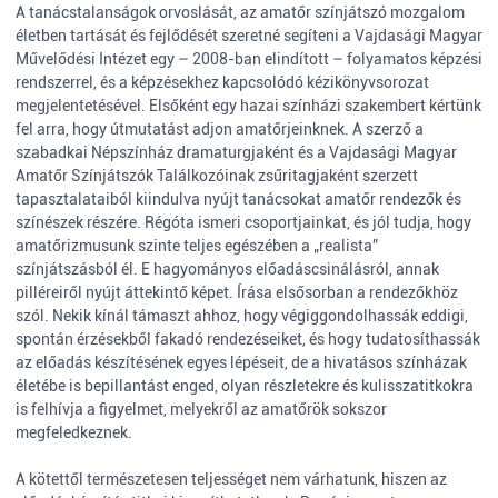
A tanácstalanságok orvoslását, az amatőr színjátszó mozgalom
életben tartását és fejlődését szeretné segíteni a Vajdasági Magyar
Művelődési Intézet egy – 2008-ban elindított – folyamatos képzési
rendszerrel, és a képzésekhez kapcsolódó kézikönyvsorozat
megjelentetésével. Elsőként egy hazai színházi szakembert kértünk
fel arra, hogy útmutatást adjon amatőrjeinknek. A szerző a
szabadkai Népszínház dramaturgjaként és a Vajdasági Magyar
Amatőr Színjátszók Találkozóinak zsűritagjaként szerzett
tapasztalataiból kiindulva nyújt tanácsokat amatőr rendezők és
színészek részére. Régóta ismeri csoportjainkat, és jól tudja, hogy
amatőrizmusunk szinte teljes egészében a „realista”
színjátszásból él. E hagyományos előadáscsinálásról, annak
pilléreiről nyújt áttekintő képet. Írása elsősorban a rendezőkhöz
szól. Nekik kínál támaszt ahhoz, hogy végiggondolhassák eddigi,
spontán érzésekből fakadó rendezéseiket, és hogy tudatosíthassák
az előadás készítésének egyes lépéseit, de a hivatásos színházak
életébe is bepillantást enged, olyan részletekre és kulisszatitkokra
is felhívja a figyelmet, melyekről az amatőrök sokszor
megfeledkeznek.
A kötettől természetesen teljességet nem várhatunk, hiszen az