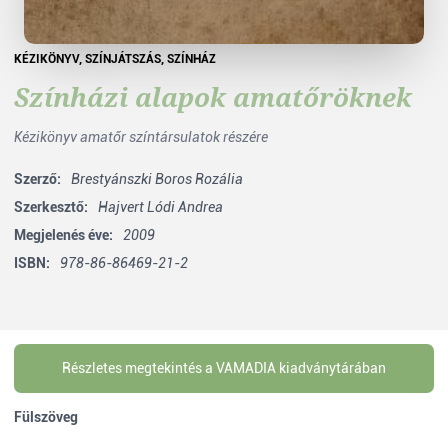
KÉZIKÖNYV
,
SZÍNJÁTSZÁS
,
SZÍNHÁZ
Színházi alapok amatőröknek
Kézikönyv amatőr színtársulatok részére
Szerző:
Brestyánszki Boros Rozália
Szerkesztő:
Hajvert Lódi Andrea
Megjelenés éve:
2009
ISBN:
978-86-86469-21-2
Részletes megtekintés a VAMADIA kiadványtárában
Fülszöveg