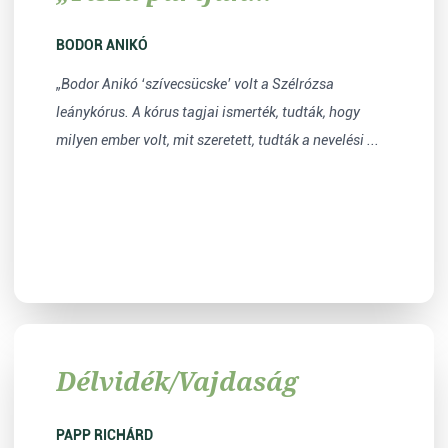
mandulafa virágzik”
BODOR ANIKÓ
„Bodor Anikó ‘szívecsücske’ volt a Szélrózsa
leánykórus. A kórus tagjai ismerték, tudták, hogy
milyen ember volt, mit szeretett, tudták a nevelési ...
Délvidék/Vajdaság
PAPP RICHÁRD