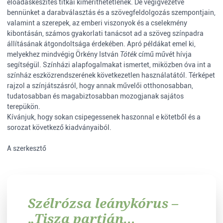
előadáskészítés titkai kimeríthetetlenek. De végigvezetve
bennünket a darabválasztás és a szövegfeldolgozás szempontjain,
valamint a szerepek, az emberi viszonyok és a cselekmény
kibontásán, számos gyakorlati tanácsot ad a szöveg színpadra
állításának átgondoltsága érdekében. Apró példákat emel ki,
melyekhez mindvégig Örkény István
Tóték
című művét hívja
segítségül. Színházi alapfogalmakat ismertet, miközben óva int a
színház eszközrendszerének következetlen használatától. Térképet
rajzol a színjátszásról, hogy annak művelői otthonosabban,
tudatosabban és magabiztosabban mozogjanak sajátos
terepükön.
Kívánjuk, hogy sokan csipegessenek haszonnal e kötetből és a
sorozat következő kiadványaiból.
A szerkesztő
Szélrózsa leánykórus –
„Tisza partján