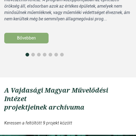
örökség áll, elsősorban azok az értékes épületek, amelyek nem
me
minősülnek műemléknek, vagy műemléki védettséget élveznek, ám
kö
nem kerültek még be semmilyen állagmegóvási prog...
al
Bővebben
A Vajdasági Magyar Művelődési
Intézet
projektjeinek archívuma
Keressen a feltöltött 9 projekt között