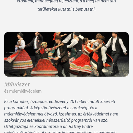
erősíteni, minőségileg fejleszteni, s a még fel nem tárt
területeket kutatni s bemutatni.
Művészet
N
és műemlékvédelem
ip
Ez a komplex, tíznapos rendezvény 2011-ben indult kísérleti
Az
programként. A képzőművészetet az örökség- és a
le
műemlékvédelemmel ötvöző, izgalmas, az értékvédelmet nem
ha
szokványos elemekkel népszerűsítő programról van szó.
zs
Ötletgazdája és koordinátora a dr. Raffay Endre
al
művészettörténész. A program középpontjában az építészeti
zs