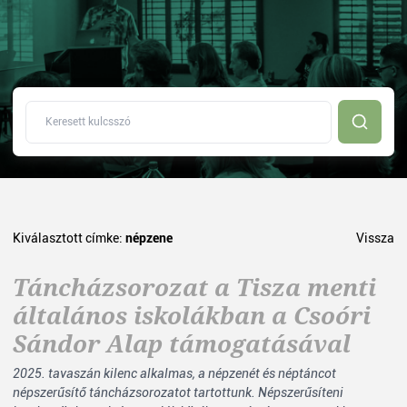
Kiválasztott címke:
népzene
Vissza
Táncházsorozat a Tisza menti
általános iskolákban a Csoóri
Sándor Alap támogatásával
2025. tavaszán kilenc alkalmas, a népzenét és néptáncot
népszerűsítő táncházsorozatot tartottunk. Népszerűsíteni