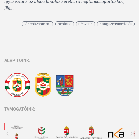
igyekeztünk az alsós tanulók körében a néptánccsoportokhoz,
ille...
táncházsorozat
néptánc
népzene
hangszerismertetés
ALAPÍTÓINK:
TÁMOGATÓINK: