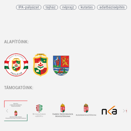
IPA-pályázat
tájház
néprajz
kutatás
adatbázisépítés
ALAPÍTÓINK:
TÁMOGATÓINK: