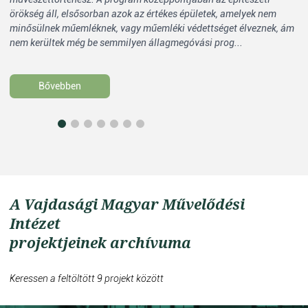
örökség áll, elsősorban azok az értékes épületek, amelyek nem
me
minősülnek műemléknek, vagy műemléki védettséget élveznek, ám
kö
nem kerültek még be semmilyen állagmegóvási prog...
al
Bővebben
A Vajdasági Magyar Művelődési
Intézet
projektjeinek archívuma
Keressen a feltöltött 9 projekt között