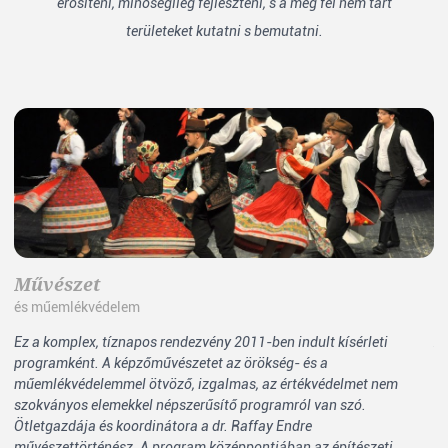
erősíteni, minőségileg fejleszteni, s a még fel nem tárt
területeket kutatni s bemutatni.
Művészet
N
és műemlékvédelem
ip
Ez a komplex, tíznapos rendezvény 2011-ben indult kísérleti
Az
programként. A képzőművészetet az örökség- és a
le
műemlékvédelemmel ötvöző, izgalmas, az értékvédelmet nem
ha
szokványos elemekkel népszerűsítő programról van szó.
zs
Ötletgazdája és koordinátora a dr. Raffay Endre
al
művészettörténész. A program középpontjában az építészeti
zs